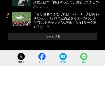
真意とは？「俺はやったぞ、お前はできるの
か、と…」
「もし優勝できなければ、パ・リーグは終わ
りだった」1999年王貞治ダイエーがつかん
だ“ラストチャンス”の意味「もう1リーグ制
やろな、と」
もっと見る
ポスト
シェア
はてな
送る