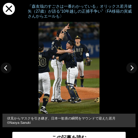
「森友哉のすごさは一番わかっている」オリックス若月健
矢（27歳）が語る“10年越しの正捕手争い”〈FA移籍の寅威
さんからエールも〉
伏見からマスクを引き継ぎ、日本一歓喜の瞬間をマウンドで迎えた若月
©︎Naoya Sanuki
この記事を読む