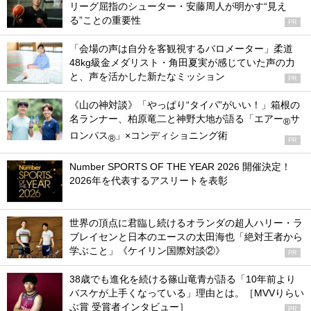
リーグ屈指のシューター・安藤周人が明かす“見え
る”ことの重要性
PR
「会場の声は自分を客観視するバロメーター」柔道
48kg級金メダリスト・角田夏実が感じていた声の力
と、声を活かした新たなミッション
PR
《山の神対談》「やっぱり“タイパ”がいい！」箱根の
名ランナー、柏原竜二と神野大地が語る「エアー
サ
®
ロンパス
」×コンディショニング術
®
PR
Number SPORTS OF THE YEAR 2026 開催決定！
2026年を代表するアスリートを表彰
世界の頂点に君臨し続けるオランダの超人ハリー・ラ
ブレイセンと日本のエースの太田海也「絶対王者から
学ぶこと」《ケイリン国際対談②》
PR
38歳でも進化を続ける篠山竜青が語る「10年前より
バスケが上手くなっている」理由とは。［MVVりらい
ぶ賞 受賞者インタビュー］
PR