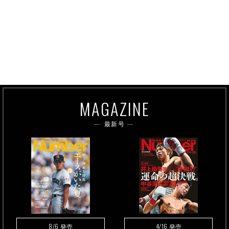
MAGAZINE
最新号
8/6
4/16
発売
発売