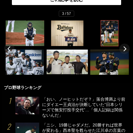
3 / 57
プロ野球ランキング
「おい、ノーヒットだぞ？」落合博満より前
にダイエー王貞治が決断していた“日本シリ
ーズで無安打投手交代”…「個人記録は関係
ないんだ」
「ニシ、19勝じゃダメだ。20勝すれば世界
が変わる」西本聖を甦らせた江川卓の言葉の