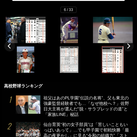
6 / 33
高校野球ランキング
祖父はあのPL学園“伝説の名将”、父も東北の
強豪監督経験者でも…「なぜ他校へ？」佐野
日大主将が選んだ“脱・サラブレッドの道”と
「家族LINE」秘話
仙台育英“初の女子部員”は「苦しいこともい
っぱいあって」…でも甲子園で初戦快勝「最
高の夜更かし」に見る“令和の組織力”「スト