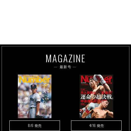
MAGAZINE
最新号
8/6
4/16
発売
発売