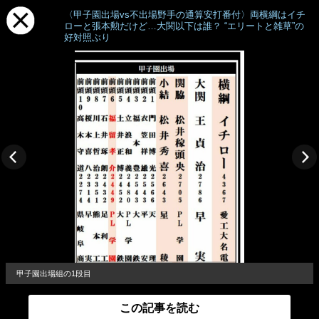
〈甲子園出場vs不出場野手の通算安打番付〉両横綱はイチ
ローと張本勲だけど…大関以下は誰？ “エリートと雑草”の
好対照ぶり
甲子園出場組の1段目
この記事を読む