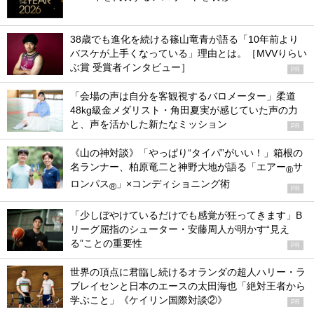
38歳でも進化を続ける篠山竜青が語る「10年前より
バスケが上手くなっている」理由とは。［MVVりらい
ぶ賞 受賞者インタビュー］
PR
「会場の声は自分を客観視するバロメーター」柔道
48kg級金メダリスト・角田夏実が感じていた声の力
と、声を活かした新たなミッション
PR
《山の神対談》「やっぱり“タイパ”がいい！」箱根の
名ランナー、柏原竜二と神野大地が語る「エアー
サ
®
ロンパス
」×コンディショニング術
®
PR
「少しぼやけているだけでも感覚が狂ってきます」B
リーグ屈指のシューター・安藤周人が明かす“見え
る”ことの重要性
PR
世界の頂点に君臨し続けるオランダの超人ハリー・ラ
ブレイセンと日本のエースの太田海也「絶対王者から
学ぶこと」《ケイリン国際対談②》
PR