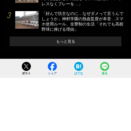
レスなくプレーを…」
「好んで坊主なのに…なぜダメって言うんで
しょうか」神村学園の熱血監督が本音…スマ
ホ使用ルール、全寮制の生活「それでも高校
野球に捧げる理由」
もっと見る
ポスト
シェア
はてな
送る