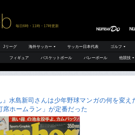
毎日6時・11時・17時更新
Jリーグ
海外サッカー
サッカー日本代表
ゴルフ
フィギュア
バスケットボール
バレーボール
他競技
ん』水島新司さんは少年野球マンガの何を変え
打席ホームラン」が定番だった