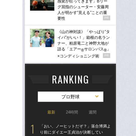
感覚が狂ってきます」Bリー
グ屈指のシューター・安藤周
人が明かす“見える”ことの重
要性
PR
《山の神対談》「やっぱり“タ
イパ”がいい！」箱根の名ラン
ナー、柏原竜二と神野大地が
語る「エアー
サロンパス
」
®
®
×コンディショニング術
PR
RANKING
プロ野球
最新
24時間
週間
「おい、ノーヒットだぞ？」落合博満よ
「ア
り前にダイエー王貞治が決断してい
球