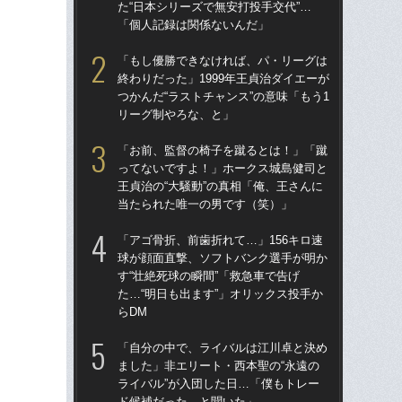
た“日本シリーズで無安打投手交代”…
す“
「個人記録は関係ないんだ」
た…
らD
「もし優勝できなければ、パ・リーグは
終わりだった」1999年王貞治ダイエーが
「
つかんだ“ラストチャンス”の意味「もう1
で
リーグ制やろな、と」
を
は
「お前、監督の椅子を蹴るとは！」「蹴
ってないですよ！」ホークス城島健司と
「
王貞治の“大騒動”の真相「俺、王さんに
コー
当たられた唯一の男です（笑）」
人に
で
「アゴ骨折、前歯折れて…」156キロ速
球が顔面直撃、ソフトバンク選手が明か
「
す“壮絶死球の瞬間”「救急車で告げ
です
た…“明日も出ます”」オリックス投手か
治
らDM
「
「自分の中で、ライバルは江川卓と決め
「
ました」非エリート・西本聖の“永遠の
ホー
ライバル”が入団した日…「僕もトレー
ら“
ド候補だった、と聞いた」
ス