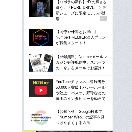
【バボラの新作】NYの輝きを
纏う。「PURE DRIVE」と最
新シューズに限定モデルが登
場
PR
【同僚や仲間とお得に】
NumberPREMIER法人プラン
が募集スタート！
【登録無料】Numberメールマ
ガジン好評配信中。スポーツ
の「今」をメールでお届け！
YouTubeチャンネル登録者数
60,000人突破！バレーボール
や陸上、バスケ、野球などの
選手のインタビューを動画で
【お知らせ】Google検索で
「Number Web」の記事を見
つけやすくする方法