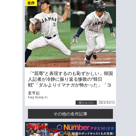
名作
「“屈辱”と表現するのも恥ずかしい」韓国
人記者が冷静に振り返る惨敗の“韓日
戦”「ダルよりイマナガが怖かった」「ヨ
シダ“大型投資”の理由がわかった」
姜亨起
Kang Hyeong Gi
2023/03/13
侍ジャパン
その他の名作記事