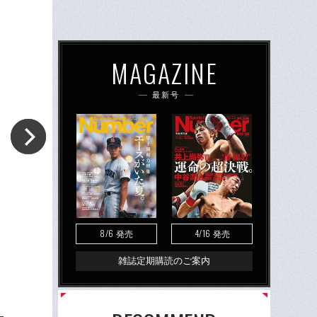
MAGAZINE
最新号
8/6
4/16
発売
発売
雑誌定期購読のご案内