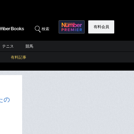
有料会員
検索
テニス
競馬
有料記事
たの