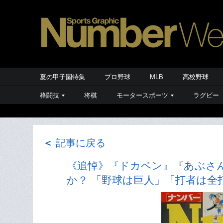
夏の甲子園特集
プロ野球
MLB
高校野球
格闘技
将棋
モータースポーツ
ラグビー
＜
記事に戻る
《追悼》『ドカベン』『あぶさ
か？ 「野球は巨人」「打者は全