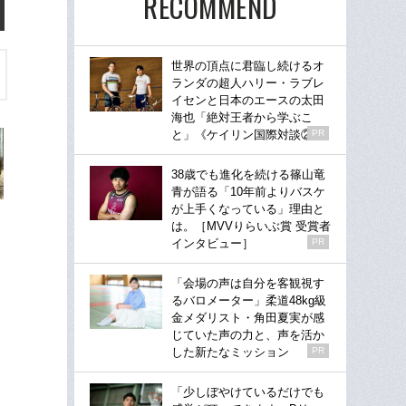
RECOMMEND
世界の頂点に君臨し続けるオ
ランダの超人ハリー・ラブレ
イセンと日本のエースの太田
海也「絶対王者から学ぶこ
と」《ケイリン国際対談②》
PR
38歳でも進化を続ける篠山竜
青が語る「10年前よりバスケ
が上手くなっている」理由と
は。［MVVりらいぶ賞 受賞者
インタビュー］
PR
「会場の声は自分を客観視す
るバロメーター」柔道48kg級
金メダリスト・角田夏実が感
じていた声の力と、声を活か
した新たなミッション
PR
「少しぼやけているだけでも