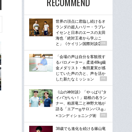
RECOMMEND
世界の頂点に君臨し続けるオ
ランダの超人ハリー・ラブレ
イセンと日本のエースの太田
海也「絶対王者から学ぶこ
と」《ケイリン国際対談②》
PR
「会場の声は自分を客観視す
るバロメーター」柔道48kg級
金メダリスト・角田夏実が感
じていた声の力と、声を活か
した新たなミッション
PR
《山の神対談》「やっぱり“タ
イパ”がいい！」箱根の名ラン
ナー、柏原竜二と神野大地が
語る「エアー
サロンパス
」
®
®
×コンディショニング術
PR
38歳でも進化を続ける篠山竜