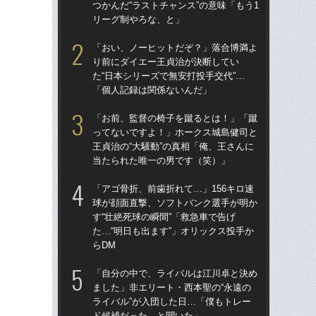
つかんだ“ラストチャンス”の意味「もう1
す“
リーグ制やろな、と」
た…
らD
「おい、ノーヒットだぞ？」落合博満よ
り前にダイエー王貞治が決断してい
「
た“日本シリーズで無安打投手交代”…
で
「個人記録は関係ないんだ」
を
は
「お前、監督の椅子を蹴るとは！」「蹴
ってないですよ！」ホークス城島健司と
「
王貞治の“大騒動”の真相「俺、王さんに
コー
当たられた唯一の男です（笑）」
人に
で
「アゴ骨折、前歯折れて…」156キロ速
球が顔面直撃、ソフトバンク選手が明か
「
す“壮絶死球の瞬間”「救急車で告げ
です
た…“明日も出ます”」オリックス投手か
治
らDM
「
「自分の中で、ライバルは江川卓と決め
「
ました」非エリート・西本聖の“永遠の
ホー
ライバル”が入団した日…「僕もトレー
ら“
ド候補だった、と聞いた」
ス