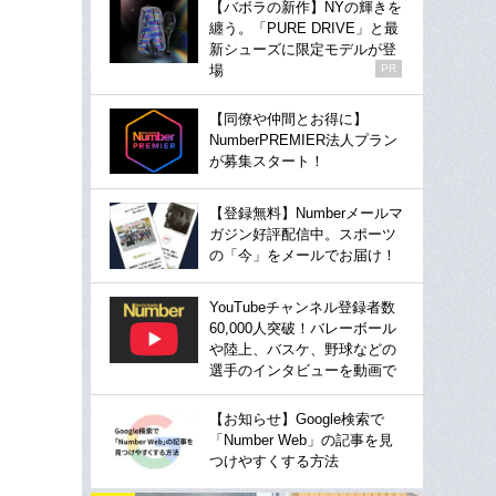
【バボラの新作】NYの輝きを
纏う。「PURE DRIVE」と最
新シューズに限定モデルが登
場
PR
【同僚や仲間とお得に】
NumberPREMIER法人プラン
が募集スタート！
【登録無料】Numberメールマ
ガジン好評配信中。スポーツ
の「今」をメールでお届け！
YouTubeチャンネル登録者数
60,000人突破！バレーボール
や陸上、バスケ、野球などの
選手のインタビューを動画で
【お知らせ】Google検索で
「Number Web」の記事を見
つけやすくする方法