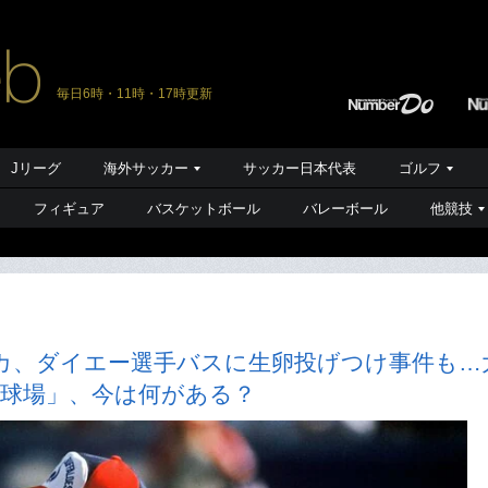
毎日6時・11時・17時更新
Jリーグ
海外サッカー
サッカー日本代表
ゴルフ
フィギュア
バスケットボール
バレーボール
他競技
カ、ダイエー選手バスに生卵投げつけ事件も…
生球場」、今は何がある？