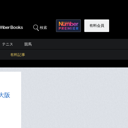
有料会員
検索
テニス
競馬
有料記事
大阪