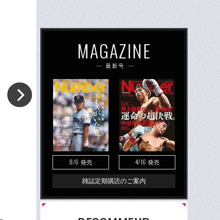
MAGAZINE
最新号
8/6
4/16
発売
発売
雑誌定期購読のご案内