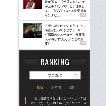
青が語る「10年前よりバスケ
が上手くなっている」理由と
は。［MVVりらいぶ賞 受賞者
インタビュー］
PR
「少しぼやけているだけでも
感覚が狂ってきます」Bリー
グ屈指のシューター・安藤周
人が明かす“見える”ことの重
要性
PR
RANKING
プロ野球
最新
24時間
週間
「もし優勝できなければ、パ・リーグは
「ア
終わりだった」1999年王貞治ダイエーが
球