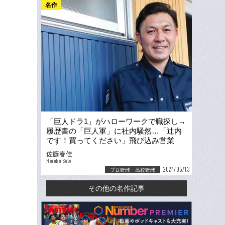
名作
「巨人ドラ1」がハローワークで職探し→
履歴書の「巨人軍」に社内騒然…「辻内
です！買ってください」飛び込み営業
も、辻内崇伸の「第二の人生」
佐藤春佳
Haruka Sato
2024/05/13
プロ野球・高校野球
その他の名作記事