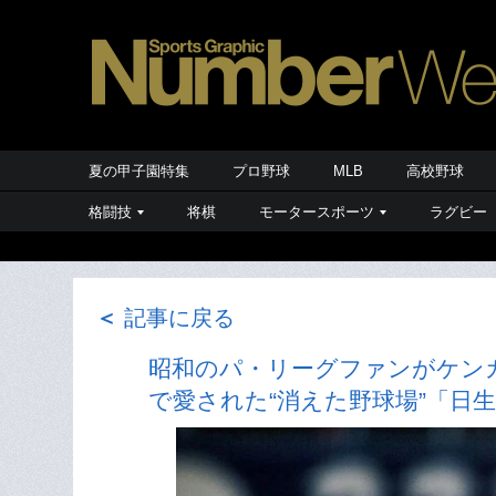
夏の甲子園特集
プロ野球
MLB
高校野球
格闘技
将棋
モータースポーツ
ラグビー
＜
記事に戻る
昭和のパ・リーグファンがケン
で愛された“消えた野球場”「日