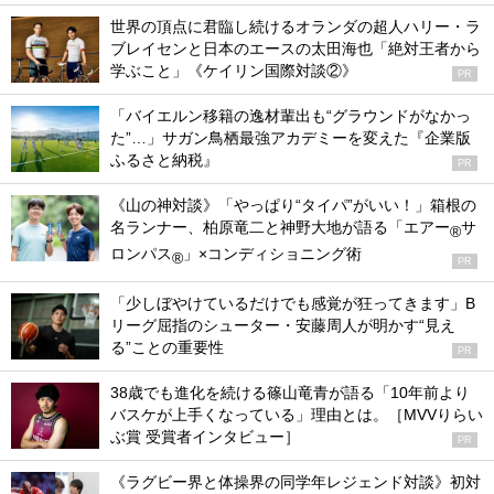
世界の頂点に君臨し続けるオランダの超人ハリー・ラ
ブレイセンと日本のエースの太田海也「絶対王者から
学ぶこと」《ケイリン国際対談②》
PR
「バイエルン移籍の逸材輩出も“グラウンドがなかっ
た”…」サガン鳥栖最強アカデミーを変えた『企業版
ふるさと納税』
PR
《山の神対談》「やっぱり“タイパ”がいい！」箱根の
名ランナー、柏原竜二と神野大地が語る「エアー
サ
®
ロンパス
」×コンディショニング術
®
PR
「少しぼやけているだけでも感覚が狂ってきます」B
リーグ屈指のシューター・安藤周人が明かす“見え
る”ことの重要性
PR
38歳でも進化を続ける篠山竜青が語る「10年前より
バスケが上手くなっている」理由とは。［MVVりらい
ぶ賞 受賞者インタビュー］
PR
《ラグビー界と体操界の同学年レジェンド対談》初対