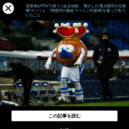
堂安律がPSVで得つつある信頼… 懐かしの“香川真司の元相
棒”ゲッツェ、“89億円の価値”スペイン代表MFを撮って気づ
いたこと
この記事を読む