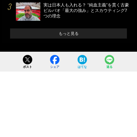
実は日本人も入れる？ “純血主義”を貫く古豪
ビルバオ「最大の強み」とスカウティング7
つの理念
もっと見る
ポスト
シェア
はてな
送る