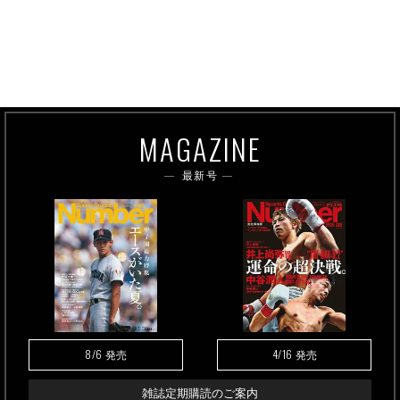
MAGAZINE
最新号
8/6
4/16
発売
発売
雑誌定期購読のご案内