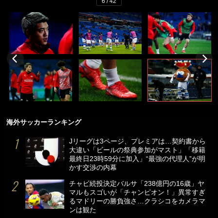
6 / 42
海外サッカーランキング
Jリーグは3ページ、プレミアは…契約書から
大違い「ビールの祭典参加がマスト」「移籍
最終日23時59分に加入」“最強の代理人”が明
かす交渉の内幕
チャビ続投決定バルサ「238億円の16歳」ヤ
マルもスゴいが「チャンピオン！」異常すぎ
るマドリーの勝負強さ…クラシコをカメラマ
ンは観た