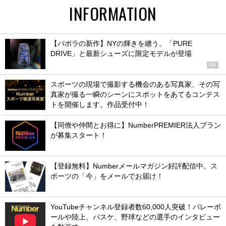
INFORMATION
【バボラの新作】NYの輝きを纏う。「PURE
DRIVE」と最新シューズに限定モデルが登場
PR
スポーツの現場で撮影する機会のある写真家、その写
真家が撮る一瞬のシーンにスポットをあてるコンテス
トを開催します。作品受付中！
【同僚や仲間とお得に】NumberPREMIER法人プラン
が募集スタート！
【登録無料】Numberメールマガジン好評配信中。ス
ポーツの「今」をメールでお届け！
YouTubeチャンネル登録者数60,000人突破！バレーボ
ールや陸上、バスケ、野球などの選手のインタビュー