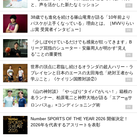
と、声を活かした新たなミッション
PR
38歳でも進化を続ける篠山竜青が語る「10年前より
バスケが上手くなっている」理由とは。［MVVりらい
ぶ賞 受賞者インタビュー］
PR
「少しぼやけているだけでも感覚が狂ってきます」B
リーグ屈指のシューター・安藤周人が明かす“見え
る”ことの重要性
PR
世界の頂点に君臨し続けるオランダの超人ハリー・ラ
ブレイセンと日本のエースの太田海也「絶対王者から
学ぶこと」《ケイリン国際対談②》
PR
《山の神対談》「やっぱり“タイパ”がいい！」箱根の
名ランナー、柏原竜二と神野大地が語る「エアー
サ
®
ロンパス
」×コンディショニング術
®
PR
Number SPORTS OF THE YEAR 2026 開催決定！
2026年を代表するアスリートを表彰