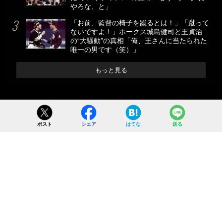
やろな、と」
「お前、監督の椅子を蹴るとは！」「蹴って
ないですよ！」ホークス城島健司と王貞治
の“大騒動”の真相「俺、王さんに当たられた
唯一の男です（笑）」
もっと見る
ポスト
シェア
はてな
送る