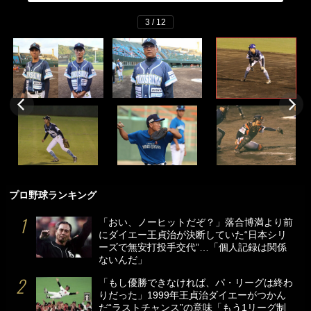
3 / 12
プロ野球ランキング
「おい、ノーヒットだぞ？」落合博満より前
にダイエー王貞治が決断していた“日本シリ
ーズで無安打投手交代”…「個人記録は関係
ないんだ」
「もし優勝できなければ、パ・リーグは終わ
りだった」1999年王貞治ダイエーがつかん
だ“ラストチャンス”の意味「もう1リーグ制