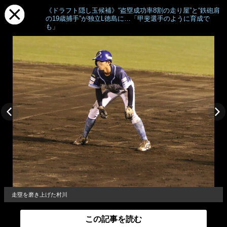
《ドラフト隠し玉候補》“盗塁成功率8割の走り屋”と“鉄砲肩
の19歳捕手”が独立L徳島に…「甲斐選手のように育成で
も」
走塁を磨き上げた村川
この記事を読む