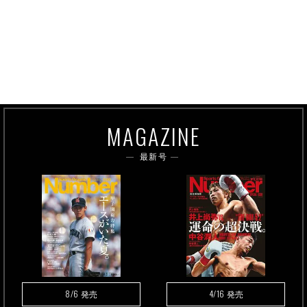
MAGAZINE
最新号
8/6
4/16
発売
発売