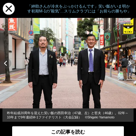
「紳助さんが冷水をぶっかけるんです」笑い飯がいま明か
す初期M-1の“殺気”…スリムクラブには「お前らの勝ちや」
昨年結成20周年を迎えた笑い飯の西田幸治（47歳、左）と哲夫（46歳）。02年～
10年まで9年連続M-1ファイナリスト（大会記録） ©Shigeki Yamamoto
この記事を読む