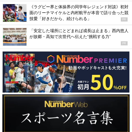
《ラグビー界と体操界の同学年レジェンド対談》初対
面のリーチマイケルと内村航平が本音で語り合った競
技愛「好きだから、続けられる」
PR
「安定した場所にとどまれば成長は止まる」西内悠人
が故郷・高知で次世代へ伝えた“挑戦する力”
PR