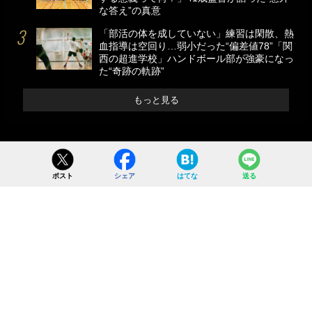
な答え”の真意
「部活の体を成していない」練習は閑散、熱
血指導は空回り…弱小だった“偏差値78”「関
西の超進学校」ハンドボール部が強豪になっ
た“奇跡の軌跡”
もっと見る
ポスト
シェア
はてな
送る