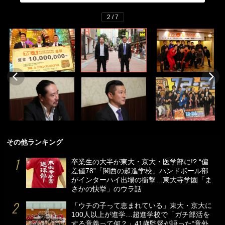
2 / 7
その他ランキング
卒業生の大半が東大・京大・医学部に!? “偏
差値78”「関西の超進学校」ハンドボール部
がインターハイ出場の衝撃…東大寺学園「ま
さかの快挙」のウラ話
「ウチの子って恵まれている」東大・京大に
100人以上が進学…超進学校で「ガチ部活を
する意義って何？」41歳監督が語った“意外