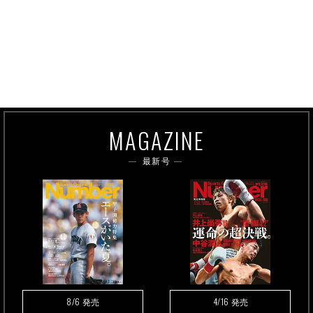
MAGAZINE
最新号
8/6
4/16
発売
発売