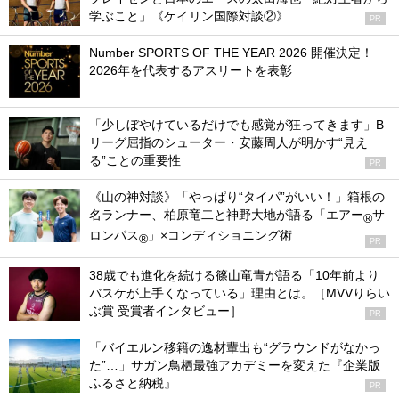
学ぶこと」《ケイリン国際対談②》
PR
Number SPORTS OF THE YEAR 2026 開催決定！
2026年を代表するアスリートを表彰
「少しぼやけているだけでも感覚が狂ってきます」B
リーグ屈指のシューター・安藤周人が明かす“見え
る”ことの重要性
PR
《山の神対談》「やっぱり“タイパ”がいい！」箱根の
名ランナー、柏原竜二と神野大地が語る「エアー
サ
®
ロンパス
」×コンディショニング術
®
PR
38歳でも進化を続ける篠山竜青が語る「10年前より
バスケが上手くなっている」理由とは。［MVVりらい
ぶ賞 受賞者インタビュー］
PR
「バイエルン移籍の逸材輩出も“グラウンドがなかっ
た”…」サガン鳥栖最強アカデミーを変えた『企業版
ふるさと納税』
PR