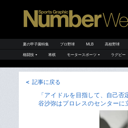
夏の甲子園特集
プロ野球
MLB
高校野球
格闘技
将棋
モータースポーツ
ラグビー
＜
記事に戻る
「アイドルを目指して、自己否
谷沙弥はプロレスのセンターに