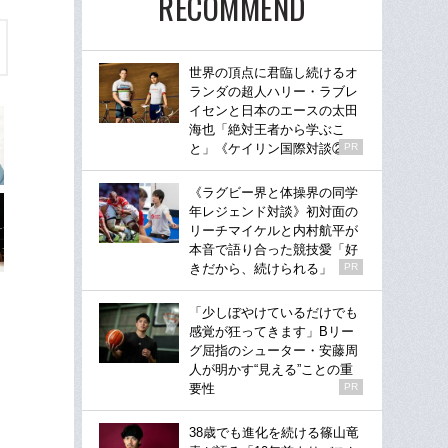
RECOMMEND
世界の頂点に君臨し続けるオ
ランダの超人ハリー・ラブレ
イセンと日本のエースの太田
海也「絶対王者から学ぶこ
と」《ケイリン国際対談②》
PR
《ラグビー界と体操界の同学
年レジェンド対談》初対面の
リーチマイケルと内村航平が
本音で語り合った競技愛「好
きだから、続けられる」
PR
「少しぼやけているだけでも
感覚が狂ってきます」Bリー
グ屈指のシューター・安藤周
人が明かす“見える”ことの重
要性
PR
38歳でも進化を続ける篠山竜