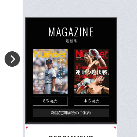
MAGAZINE
最新号
8/6
4/16
発売
発売
雑誌定期購読のご案内