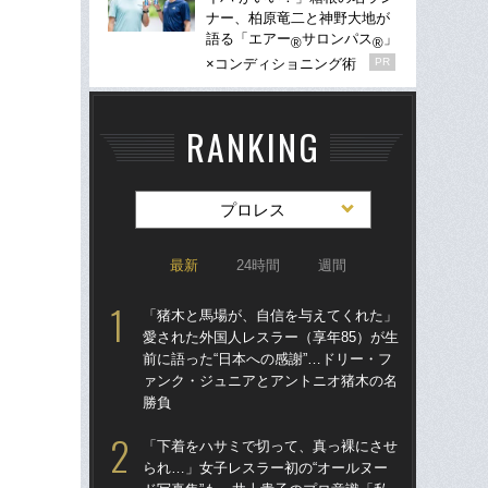
ナー、柏原竜二と神野大地が
語る「エアー
サロンパス
」
®
®
×コンディショニング術
PR
RANKING
プロレス
最新
24時間
週間
「猪木と馬場が、自信を与えてくれた」
「
愛された外国人レスラー（享年85）が生
愛さ
前に語った“日本への感謝”…ドリー・フ
前に
ァンク・ジュニアとアントニオ猪木の名
ァ
勝負
勝
「下着をハサミで切って、真っ裸にさせ
「
られ…」女子レスラー初の“オールヌー
られ