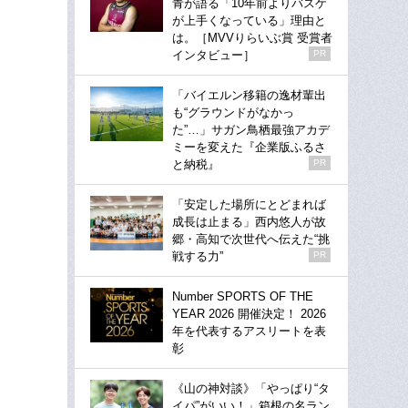
青が語る「10年前よりバスケ
が上手くなっている」理由と
は。［MVVりらいぶ賞 受賞者
インタビュー］
PR
「バイエルン移籍の逸材輩出
も“グラウンドがなかっ
た”…」サガン鳥栖最強アカデ
ミーを変えた『企業版ふるさ
と納税』
PR
「安定した場所にとどまれば
成長は止まる」西内悠人が故
郷・高知で次世代へ伝えた“挑
戦する力”
PR
Number SPORTS OF THE
YEAR 2026 開催決定！ 2026
年を代表するアスリートを表
彰
《山の神対談》「やっぱり“タ
イパ”がいい！」箱根の名ラン