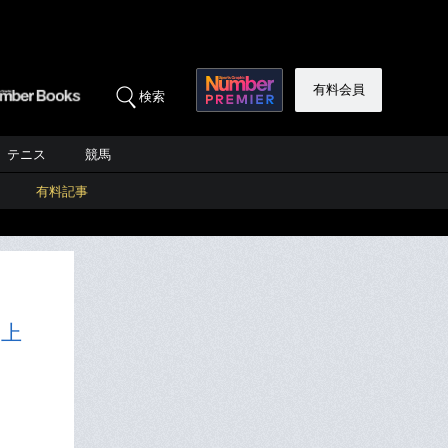
有料会員
検索
テニス
競馬
有料記事
、上