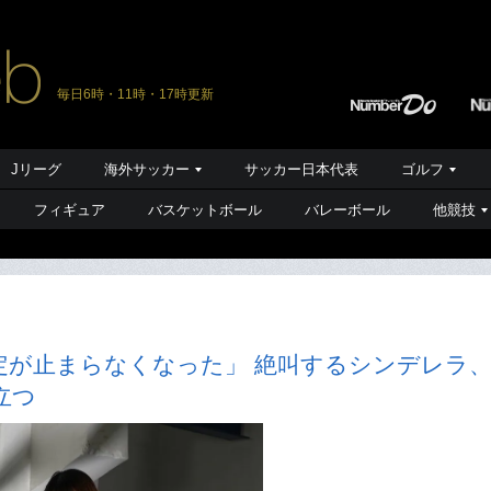
毎日6時・11時・17時更新
Jリーグ
海外サッカー
サッカー日本代表
ゴルフ
フィギュア
バスケットボール
バレーボール
他競技
定が止まらなくなった」 絶叫するシンデレラ
立つ