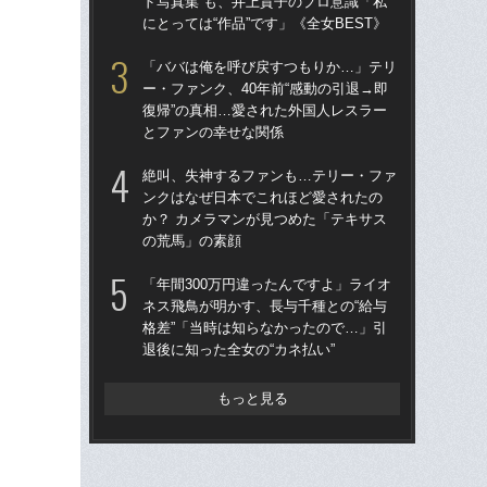
ド写真集”も、井上貴子のプロ意識「私
ド写
にとっては“作品”です」《全女BEST》
にと
「ババは俺を呼び戻すつもりか…」テリ
「
ー・ファンク、40年前“感動の引退→即
ー・
復帰”の真相…愛された外国人レスラー
復帰
とファンの幸せな関係
と
絶叫、失神するファンも…テリー・ファ
「
ンクはなぜ日本でこれほど愛されたの
28
か？ カメラマンが見つめた「テキサス
ア
の荒馬」の素顔
撮影
「年間300万円違ったんですよ」ライオ
グラ
ネス飛鳥が明かす、長与千種との“給与
女
格差”「当時は知らなかったので…」引
で」
退後に知った全女の“カネ払い”
生き
もっと見る