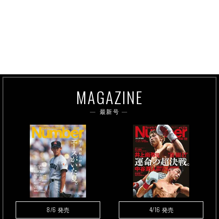
MAGAZINE
最新号
8/6
4/16
発売
発売