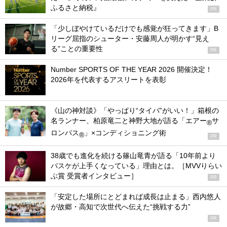
ふるさと納税』
PR
「少しぼやけているだけでも感覚が狂ってきます」B
リーグ屈指のシューター・安藤周人が明かす“見え
る”ことの重要性
PR
Number SPORTS OF THE YEAR 2026 開催決定！
2026年を代表するアスリートを表彰
《山の神対談》「やっぱり“タイパ”がいい！」箱根の
名ランナー、柏原竜二と神野大地が語る「エアー
サ
®
ロンパス
」×コンディショニング術
®
PR
38歳でも進化を続ける篠山竜青が語る「10年前より
バスケが上手くなっている」理由とは。［MVVりらい
ぶ賞 受賞者インタビュー］
PR
「安定した場所にとどまれば成長は止まる」西内悠人
が故郷・高知で次世代へ伝えた“挑戦する力”
PR