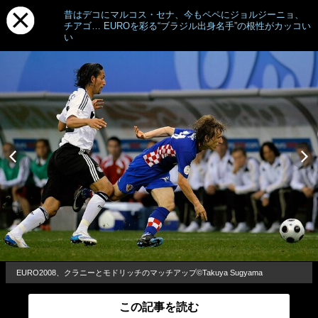
昔はデコにマルコス・セナ、今もペペにジョルジーニョ、
チアゴ… EUROを彩る“ブラジル出身名手”の根性がカッコい
い
EURO2008、クラニーとモドリッチのマッチアップ©Takuya Sugyama
この記事を読む