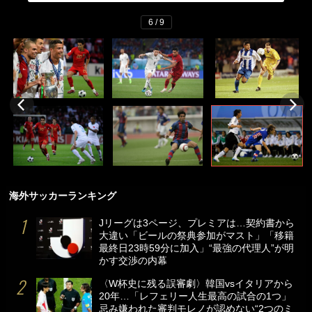
6 / 9
海外サッカーランキング
Jリーグは3ページ、プレミアは…契約書から
大違い「ビールの祭典参加がマスト」「移籍
最終日23時59分に加入」“最強の代理人”が明
かす交渉の内幕
〈W杯史に残る誤審劇〉韓国vsイタリアから
20年…「レフェリー人生最高の試合の1つ」
忌み嫌われた審判モレノが認めない“2つのミ