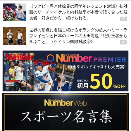
《ラグビー界と体操界の同学年レジェンド対談》初対
面のリーチマイケルと内村航平が本音で語り合った競
技愛「好きだから、続けられる」
PR
世界の頂点に君臨し続けるオランダの超人ハリー・ラ
ブレイセンと日本のエースの太田海也「絶対王者から
学ぶこと」《ケイリン国際対談②》
PR