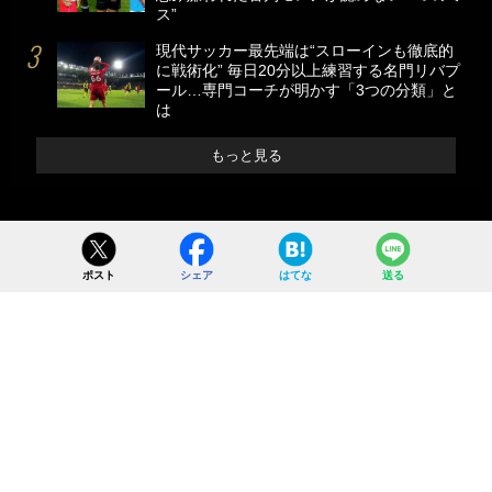
ス”
現代サッカー最先端は“スローインも徹底的
に戦術化” 毎日20分以上練習する名門リバプ
ール…専門コーチが明かす「3つの分類」と
は
もっと見る
ポスト
シェア
はてな
送る