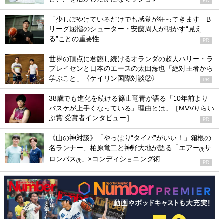
PR
「少しぼやけているだけでも感覚が狂ってきます」B
リーグ屈指のシューター・安藤周人が明かす“見え
る”ことの重要性
PR
世界の頂点に君臨し続けるオランダの超人ハリー・ラ
ブレイセンと日本のエースの太田海也「絶対王者から
学ぶこと」《ケイリン国際対談②》
PR
38歳でも進化を続ける篠山竜青が語る「10年前より
バスケが上手くなっている」理由とは。［MVVりらい
ぶ賞 受賞者インタビュー］
PR
《山の神対談》「やっぱり“タイパ”がいい！」箱根の
名ランナー、柏原竜二と神野大地が語る「エアー
サ
®
ロンパス
」×コンディショニング術
®
PR