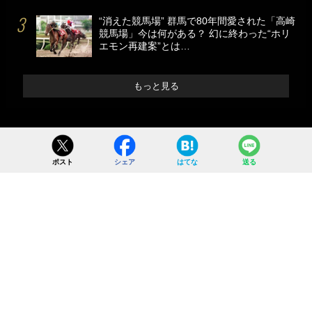
“消えた競馬場” 群馬で80年間愛された「高崎
競馬場」今は何がある？ 幻に終わった“ホリ
エモン再建案”とは…
もっと見る
ポスト
シェア
はてな
送る