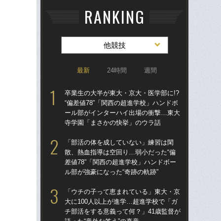
RANKING
他競技
最新
24時間
週間
卒業生の大半が東大・京大・医学部に!?
卒業
“偏差値78”「関西の超進学校」ハンドボ
“偏
ール部がインターハイ出場の衝撃…東大
ー
寺学園「まさかの快挙」のウラ話
寺
「部活の体を成していない」練習は閑
「
散、熱血指導は空回り…弱小だった“偏
散、
差値78”「関西の超進学校」ハンドボー
差値
ル部が強豪になった“奇跡の軌跡”
ル部
「ウチの子って恵まれている」東大・京
「
大に100人以上が進学…超進学校で「ガ
大に
チ部活をする意義って何？」41歳監督が
チ部