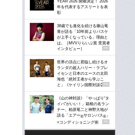
YEAR 2026 開催決定！ 2026
年を代表するアスリートを表
彰
38歳でも進化を続ける篠山竜
青が語る「10年前よりバスケ
が上手くなっている」理由と
は。［MVVりらいぶ賞 受賞者
インタビュー］
PR
世界の頂点に君臨し続けるオ
ランダの超人ハリー・ラブレ
イセンと日本のエースの太田
海也「絶対王者から学ぶこ
と」《ケイリン国際対談②》
PR
《山の神対談》「やっぱり“タ
イパ”がいい！」箱根の名ラン
ナー、柏原竜二と神野大地が
語る「エアー
サロンパス
」
®
®
×コンディショニング術
PR