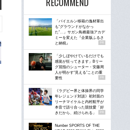
RECOMMEND
「バイエルン移籍の逸材輩出
も“グラウンドがなかっ
た”…」サガン鳥栖最強アカデ
ミーを変えた『企業版ふるさ
と納税』
PR
「少しぼやけているだけでも
感覚が狂ってきます」Bリー
グ屈指のシューター・安藤周
人が明かす“見える”ことの重
要性
PR
《ラグビー界と体操界の同学
年レジェンド対談》初対面の
リーチマイケルと内村航平が
本音で語り合った競技愛「好
きだから、続けられる」
PR
Number SPORTS OF THE