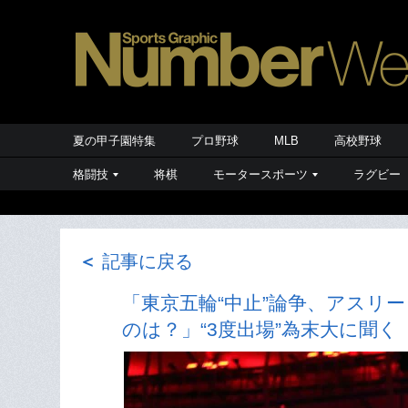
夏の甲子園特集
プロ野球
MLB
高校野球
格闘技
将棋
モータースポーツ
ラグビー
＜
記事に戻る
「東京五輪“中止”論争、アスリ
のは？」“3度出場”為末大に聞く