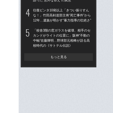
語った“意外な答え”の真意
語っ
往復ビンタ10発以上「きつい振りすん
「
な！」竹田高剣道部主将“死亡事件”から
カン
12年…遺族が明かす“暴力指導の壮絶さ”
中軸
校
「校舎3階の窓ガラスを破壊、相手のセ
カンドがライトの位置に」阪神“不動の
《2
中軸”佐藤輝明…野球部元相棒が語る高
ルは
校時代の《サトテル伝説》
ニッ
さ”
もっと見る