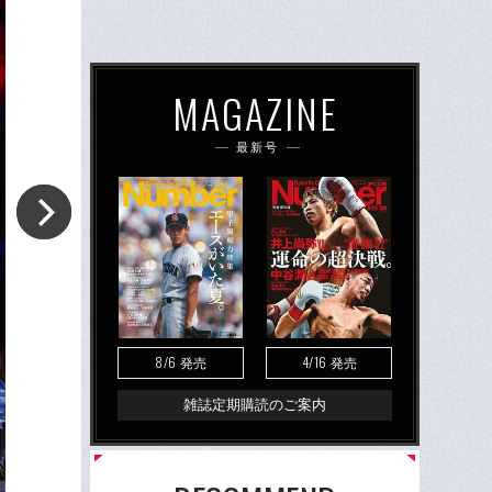
MAGAZINE
最新号
8/6
4/16
発売
発売
雑誌定期購読のご案内