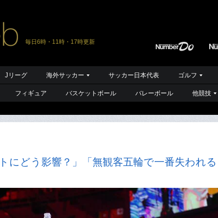
毎日6時・11時・17時更新
Jリーグ
海外サッカー
サッカー日本代表
ゴルフ
フィギュア
バスケットボール
バレーボール
他競技
ートにどう影響？」「無観客五輪で一番失われる