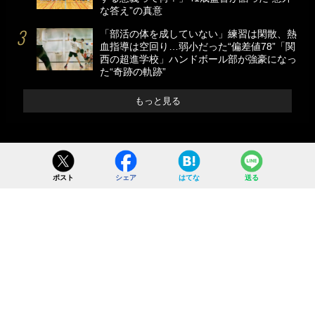
な答え”の真意
「部活の体を成していない」練習は閑散、熱
血指導は空回り…弱小だった“偏差値78”「関
西の超進学校」ハンドボール部が強豪になっ
た“奇跡の軌跡”
もっと見る
ポスト
シェア
はてな
送る