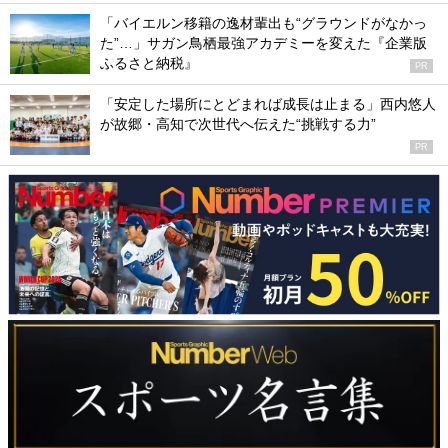
「バイエルン移籍の逸材輩出も“グラウンドがなかっ
た”…」サガン鳥栖最強アカデミーを変えた『企業版
ふるさと納税』
PR
「安定した場所にとどまれば成長は止まる」西内悠人
が故郷・高知で次世代へ伝えた“挑戦する力”
PR