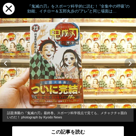
『鬼滅の刃』をスポーツ科学的に読む！ “全集中の呼吸”の
効能、イチロー＆五郎丸歩の“アレ”と同じ場面は…
話題沸騰の『鬼滅の刃』最終巻。スポーツ科学視点で見ても、メチャクチャ面白
いのだ！ photograph by Kyodo News
この記事を読む