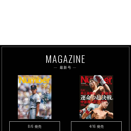
MAGAZINE
最新号
8/6
4/16
発売
発売