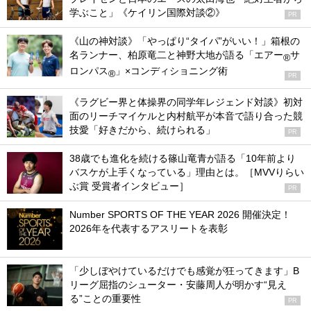
学ぶこと」《ケイリン国際対談②》
PR
《山の神対談》「やっぱり“タイパ”がいい！」箱根の
名ランナー、柏原竜二と神野大地が語る「エアー
サ
®
ロンパス
」×コンディショニング術
®
PR
《ラグビー界と体操界の同学年レジェンド対談》初対
面のリーチマイケルと内村航平が本音で語り合った競
技愛「好きだから、続けられる」
PR
38歳でも進化を続ける篠山竜青が語る「10年前より
バスケが上手くなっている」理由とは。［MVVりらい
ぶ賞 受賞者インタビュー］
PR
Number SPORTS OF THE YEAR 2026 開催決定！
2026年を代表するアスリートを表彰
「少しぼやけているだけでも感覚が狂ってきます」B
リーグ屈指のシューター・安藤周人が明かす“見え
る”ことの重要性
PR