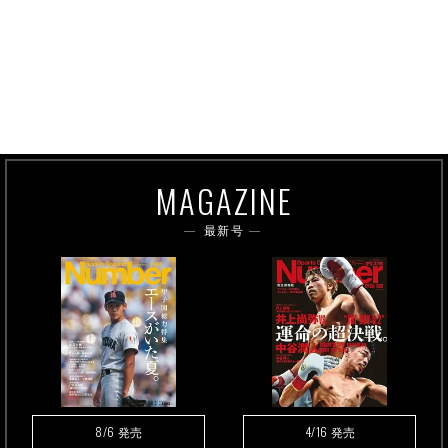
MAGAZINE
最新号
8/6
4/16
発売
発売