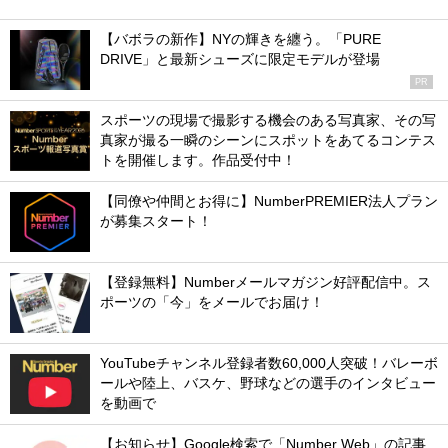
【バボラの新作】NYの輝きを纏う。「PURE
DRIVE」と最新シューズに限定モデルが登場
PR
スポーツの現場で撮影する機会のある写真家、その写
真家が撮る一瞬のシーンにスポットをあてるコンテス
トを開催します。作品受付中！
【同僚や仲間とお得に】NumberPREMIER法人プラン
が募集スタート！
【登録無料】Numberメールマガジン好評配信中。ス
ポーツの「今」をメールでお届け！
YouTubeチャンネル登録者数60,000人突破！バレーボ
ールや陸上、バスケ、野球などの選手のインタビュー
を動画で
【お知らせ】Google検索で「Number Web」の記事