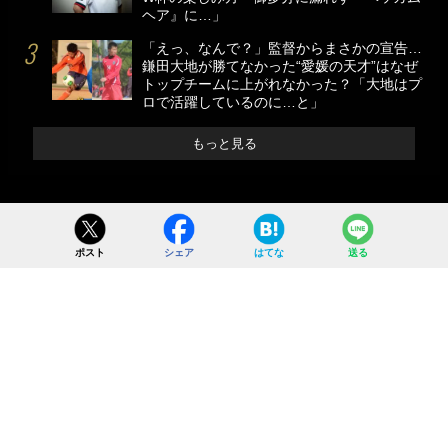
ヘア』に…」
「えっ、なんで？」監督からまさかの宣告…
鎌田大地が勝てなかった“愛媛の天才”はなぜ
トップチームに上がれなかった？「大地はプ
ロで活躍しているのに…と」
もっと見る
ポスト
シェア
はてな
送る