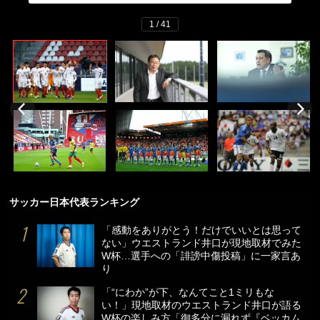
1 / 41
サッカー日本代表ランキング
「感動をありがとう！だけでいいとは思って
ない」ウエストランド井口が現地取材でみた
W杯…選手への「誹謗中傷投稿」に一家言あ
り
「“にわか”が下、なんてこと1ミリもな
い！」現地取材のウエストランド井口が語る
W杯の楽しみ方「御多分に漏れず『ベッカム