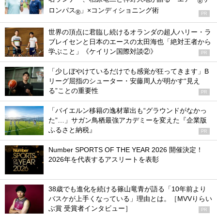
®
ロンパス
」×コンディショニング術
®
PR
世界の頂点に君臨し続けるオランダの超人ハリー・ラ
ブレイセンと日本のエースの太田海也「絶対王者から
学ぶこと」《ケイリン国際対談②》
PR
「少しぼやけているだけでも感覚が狂ってきます」B
リーグ屈指のシューター・安藤周人が明かす“見え
る”ことの重要性
PR
「バイエルン移籍の逸材輩出も“グラウンドがなかっ
た”…」サガン鳥栖最強アカデミーを変えた『企業版
ふるさと納税』
PR
Number SPORTS OF THE YEAR 2026 開催決定！
2026年を代表するアスリートを表彰
38歳でも進化を続ける篠山竜青が語る「10年前より
バスケが上手くなっている」理由とは。［MVVりらい
ぶ賞 受賞者インタビュー］
PR