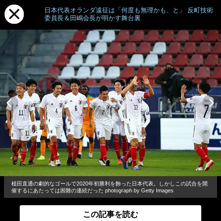
日本代表オランダ遠征は「何度も無理かも、と」 反町技術
委員長＆田嶋会長が明かす舞台裏
植田直通の劇的なゴールで2020年初勝利を飾った日本代表。しかしこの試合を開
催するにあたっては困難の連続だった photograph by Getty Images
この記事を読む