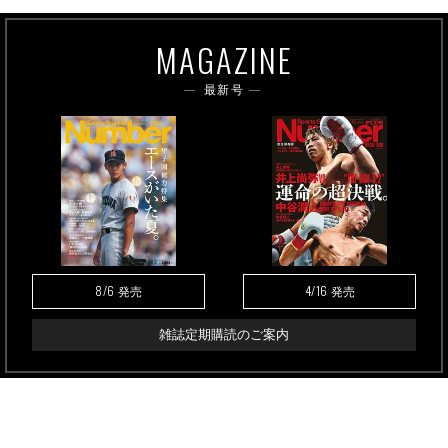
MAGAZINE
最新号
8/6
4/16
発売
発売
雑誌定期購読のご案内