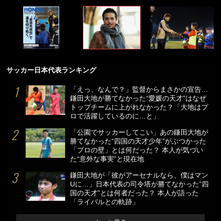
サッカー日本代表ランキング
「えっ、なんで？」監督からまさかの宣告…
鎌田大地が勝てなかった“愛媛の天才”はなぜ
トップチームに上がれなかった？「大地はプ
ロで活躍しているのに…と」
「公園でサッカーしてこい」あの鎌田大地が
勝てなかった“四国の天才少年”がぶつかった
「プロの壁」とは何だった？ 本人が気づい
た“意外な事実”と現在地
鎌田大地が「彼がアーセナルなら、僕はマン
Uに…」日本代表の司令塔が勝てなかった“四
国の天才”とは何者だった？ 本人が語った
「ライバルとの軌跡」