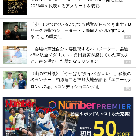
2026年を代表するアスリートを表彰
「少しぼやけているだけでも感覚が狂ってきます」B
リーグ屈指のシューター・安藤周人が明かす“見え
る”ことの重要性
PR
「会場の声は自分を客観視するバロメーター」柔道
48kg級金メダリスト・角田夏実が感じていた声の力
と、声を活かした新たなミッション
PR
《山の神対談》「やっぱり“タイパ”がいい！」箱根の
名ランナー、柏原竜二と神野大地が語る「エアー
サ
®
ロンパス
」×コンディショニング術
®
PR