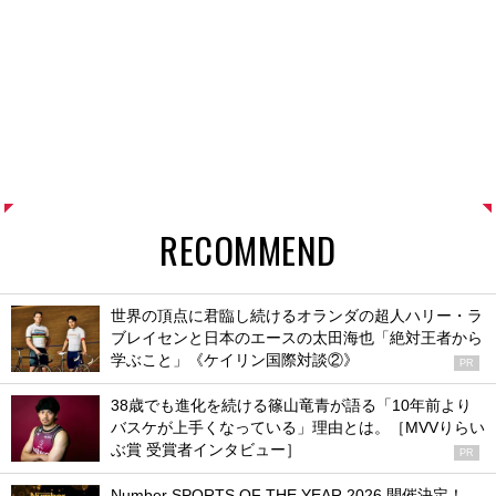
RECOMMEND
世界の頂点に君臨し続けるオランダの超人ハリー・ラ
ブレイセンと日本のエースの太田海也「絶対王者から
学ぶこと」《ケイリン国際対談②》
PR
38歳でも進化を続ける篠山竜青が語る「10年前より
バスケが上手くなっている」理由とは。［MVVりらい
ぶ賞 受賞者インタビュー］
PR
Number SPORTS OF THE YEAR 2026 開催決定！