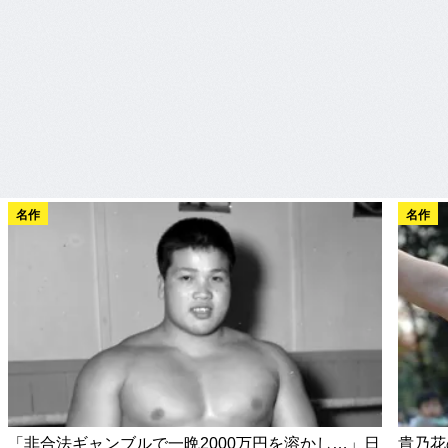
名作
名作
「非合法ギャンブルで一晩2000万円を溶かし…」日
貴乃花