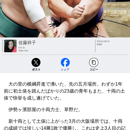
photograph by
佐藤祥子
KYODO
text by
Shoko Sato
ポスト
シェア
コピー
大の里の横綱昇進で沸いた、先の五月場所。わずか1年
前に初土俵を踏んだばかりの23歳の青年もまた、十両の土
俵で快挙を成し遂げていた。
伊勢ヶ濱部屋の十両力士、草野だ。
新十両として土俵に上がった3月の大阪場所では、十両
の成績では珍しい14勝1敗で優勝し、これは史上3人目の記