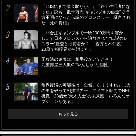
「TBSにまで借金取りが…」「路上生活者にな
った」説も…数千万円“ギャンブルの借金”で行
方不明になった伝説のプロレスラー、証言され
た「死の真相」
「非合法ギャンブルで一晩2000万円を溶か
し…」日本プロレスから追放された“伝説のレ
スラー”豊登とは何者か？「“親方と不仲説”…
23歳で相撲界から消えた」
正攻法の遠藤は、相手役がいてこそ！
九重部屋三人衆の“やんちゃ”な個性。
角界復帰の可能性は「全然、ありますね」…大
の里を破って相撲世界一→アメフト転向でNFL
挑戦 23歳元“天才力士”の未来図「いろんなオ
プションがある」
もっと見る