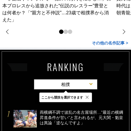
本プロレスから追放された“伝説のレスラー”豊登と
時代は
は何者か？「“親方と不仲説”…23歳で相撲界から消
朝青龍
えた」
その他の名作記事 >
RANKING
相撲
×
ここから競技を選択できます
最新
24時間
週間
両横綱不調で波乱の名古屋場所…”最近の横綱
昇進条件が甘い”と言われるが、元大関・魁皇
は異論「逆なんですよ」