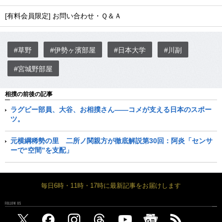
[有料会員限定] お問い合わせ・Ｑ＆Ａ
#草野
#伊勢ヶ濱部屋
#日本大学
#川副
#宮城野部屋
相撲の前後の記事
ラグビー部員、大谷、お相撲さん――コメが支える日本のスポー
ツ。
元横綱稀勢の里 二所ノ関親方が徹底解説第30回：阿炎「センサ
ーで“空間”を支配」
毎日6時・11時・17時に最新記事をお届けします
FOLLOW US