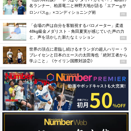
名ランナー、柏原竜二と神野大地が語る「エアー
サ
®
ロンパス
」×コンディショニング術
®
PR
「会場の声は自分を客観視するバロメーター」柔道
48kg級金メダリスト・角田夏実が感じていた声の力
と、声を活かした新たなミッション
PR
世界の頂点に君臨し続けるオランダの超人ハリー・ラ
ブレイセンと日本のエースの太田海也「絶対王者から
学ぶこと」《ケイリン国際対談②》
PR