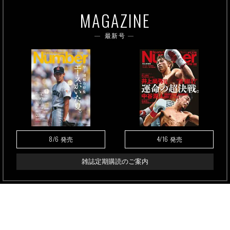
MAGAZINE
最新号
8/6
4/16
発売
発売
雑誌定期購読のご案内