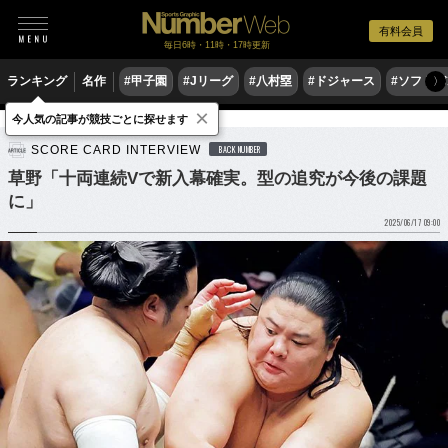
有料会員
毎日6時・11時・17時更新
ランキング
名作
#甲子園
#Jリーグ
#八村塁
#ドジャース
#ソフトバ
〉
×
今人気の記事が競技ごとに探せます
格闘技
相撲
SCORE CARD INTERVIEW
BACK NUMBER
草野「十両連続Vで新入幕確実。型の追究が今後の課題
に」
2025/06/17 09:00