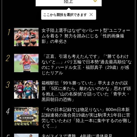
陸上
×
ここから競技を選択できます
最新
24時間
週間
女子陸上選手はなぜ“セパレート型”ユニフォー
ムを着る？ 努力を踏みにじる「性的画像撮
影」の卑劣さ
「正直、引退も考えたんです」「“勝てるわけ
ない”と…」パリ五輪で日本勢“過去最高順位”な
のに？ ハードル女王・福部真子（29歳）が感
じたリアル
箱根駅伝「99％勝っていた」早大まさかの誤
算 「5区に来たら、敵わないのかな」思わず頭
を抱え…“山の名探偵”が語っていた「青学大・
黒田朝日の恐怖」
「今の日本記録では物足りない」800m日本新
記録連発の落合晃19歳が実は駒澤大1年目に苦
労していたわけ「陸上一本に集中するのが難し
くて…」
夫がスイスで遭難、4年後に遺体発見。