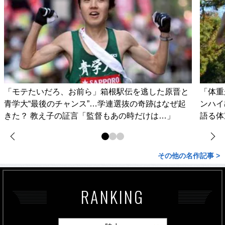
「モテたいだろ、お前ら」箱根駅伝を逃した原晋と
「体重
青学大“最後のチャンス”…学連選抜の奇跡はなぜ起
ンハイ
きた？ 教え子の証言「監督もあの時だけは…」
語る体
その他の名作記事 >
RANKING