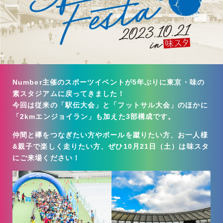
Number主催のスポーツイベントが5年ぶりに東京・味の
素スタジアムに戻ってきました！
今回は従来の「駅伝大会」と「フットサル大会」のほかに
「2kmエンジョイラン」も加えた3部構成です。
仲間と襷をつなぎたい方やボールを蹴りたい方、お一人様
&親子で楽しく走りたい方、ぜひ10月21日（土）は味スタ
にご来場ください！