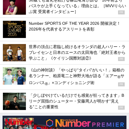
38歳でも進化を続ける篠山竜青が語る「10年前より
バスケが上手くなっている」理由とは。［MVVりらい
ぶ賞 受賞者インタビュー］
PR
Number SPORTS OF THE YEAR 2026 開催決定！
2026年を代表するアスリートを表彰
世界の頂点に君臨し続けるオランダの超人ハリー・ラ
ブレイセンと日本のエースの太田海也「絶対王者から
学ぶこと」《ケイリン国際対談②》
PR
《山の神対談》「やっぱり“タイパ”がいい！」箱根の
名ランナー、柏原竜二と神野大地が語る「エアー
サ
®
ロンパス
」×コンディショニング術
®
PR
「少しぼやけているだけでも感覚が狂ってきます」B
リーグ屈指のシューター・安藤周人が明かす“見え
る”ことの重要性
PR