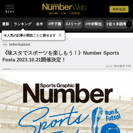
有料会員
毎日6時・11時・17時更新
最新
ランキング
名作
#甲子園
#Jリーグ
#中村剛也
#佐々木朗希
〉
×
今人気の記事が競技ごとに探せます
Information
Information
《味スタでスポーツを楽しもう！》Number Sports
Festa 2023.10.21開催決定！
2023/08/01 11:00
posted