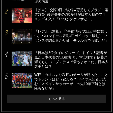
渉の内幕
【独自】“交際0日で結婚→育児してブラジル柔
道監督” 藤井夫妻の7歳愛息が日本人初のフラ
メンゴ加入！「いつかタケフサと…」
「レアルは無礼」「“事前情報”の圧が特に激し
い」バロンドール表彰式“ボイコット騒動”にフ
ランス誌関係者が反論「モラル面でも敗北だ」
「日本は8位タイのグループ」ドイツ人記者が
見た日本代表の“現在地”と、堂安律でも伊藤洋
輝でもない「ブンデスで最もよかった」日本人
選手とは？
W杯「カオスより秩序のチームが勝った」こと
でトレンドはどう変わる？ ドイツ人記者が読
む「スペインサッカーがこの先10年正解とは
限らないが」
もっと見る