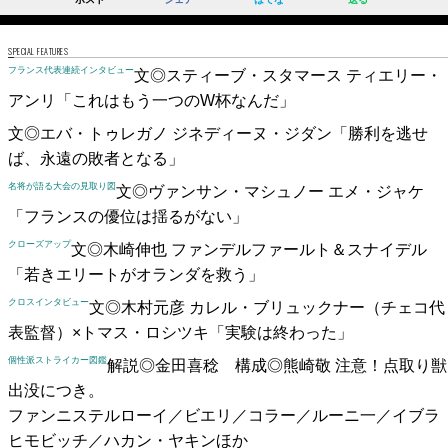
SPECIAL FEATURES
フランス代表連続インタビュー
文◎スティーブ・スタマース
ティエリー・
アンリ
「これはもう一つのW杯なんだ」
文◎エバ・トゥレガノ
ジネディーヌ・ジダン
「勝利を逃せ
ば、永遠の敗者となる」
名将が語る大会の見取り図
文◎ヴァンサン・マシュノー
エメ・ジャケ
「フランスの優位は揺るがない」
クローズアップ
文◎木崎伸也
ファンデルファールト＆スナイデル
「若きエリートがオランダを救う」
クロスインタビュー
文◎木村元彦
カレル・ブリュックナー（チェコ代
表監督）×トマス・ロシツキ
「実験は終わった」
個性派ストライカー図鑑
解説◎金田喜稔 構成◎熊崎敬
注意！点取り獣
出没につき。
ファンニステルローイ／ビエリ／コラー／ルーニ一／イブラ
ヒモビッチ／ハカン・ヤキンほか