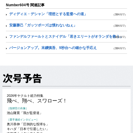
Number604号 関連記事
ディディエ・デシャン「理想とする監督への道」
（2004/6/17）
安藤勝己「ガッツポーズは慣れないねぇ」
（2004/6/17）
ファンデルファールトとスナイデル「若きエリートがオランダを救う」
（2004/6/17）
バージョンアップ。末續慎吾、9秒台への確かな手応え
（2004/6/17）
2026年ヤクルト総力特集
飛べ、翔べ、スワローズ！
［指揮官の肖像］
池山隆寛「我が監督道」
［選手連続インタビュー］
奥川恭伸「圧倒的な投球を」
キハダ「日本で引退したい」