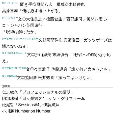
独占インタビュー
聞き手◎風間八宏 構成◎木崎伸也
高原直泰
「俺は必ず這い上がる」
クロスレビュー
文◎大住良之／後藤健生／西部謙司／風間八宏
ジー
コ・ジャパン英国遠征
「呪縛は解けたか」
ダービージョッキー・インタビュー
文◎阿部珠樹
安藤勝巳
「ガッツポーズは
慣れないねぇ」
陸上日本選手権レポート
文◎折山淑美
末續慎吾
「9秒台への確かな手応
え」
隔号連載第4回・特別編
文◎今宮雅子
佐藤琢磨
「誰が何と言おうとも」
隔号連載第4回
文◎鷲田康
松井秀喜
「振ってはいけない」
COLUMNS
仁志敏久「プロフェッショナルの証明」
阿部珠樹「日々是観客4」ケン・グリフィーJr.
松尾哲「Sessions#4」伊調姉妹
小川勝 Number on Number