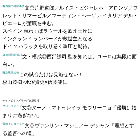
有力国の御家事情
文◎片野道郎／ルイス・ビジャレホ・アロンソ／フ
レッド・サマービル／マーティン・へ一ゲレ
イタリア
デル・
ピエーロが驚嘆を生む。
スペイン
願わくばラウールを欧州王座に。
イングランド
ランパードが救世主となる。
ドイツ
バラックを取り巻く重圧と期待。
16カ国戦術分析
文・構成◎西部謙司
型を知れば、ユーロは無限に面
白い。
野次馬座談会
この試合だけは見逃せない！
杉山茂樹×水沼貴史×信藤健仁
チャンピオンズリーグ決勝総括
クローズアップ
文◎ヌーノ・マドゥレイラ
モウリーニョ
「優勝は始
まりに過ぎない」
緊急インタビュー
文◎ヴァンサン・マシュノー
デシャン
「理想とす
る監督への道」