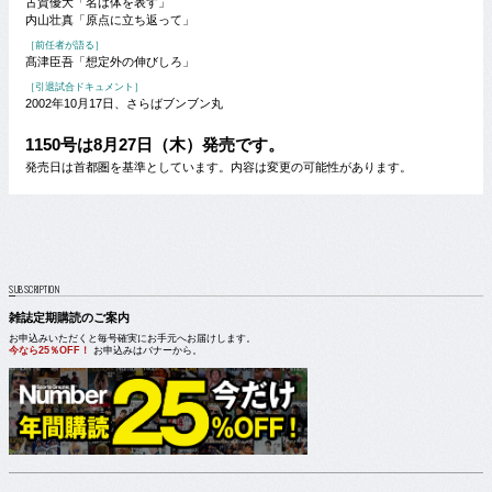
古賀優大「名は体を表す」
内山壮真「原点に立ち返って」
［前任者が語る］
髙津臣吾「想定外の伸びしろ」
［引退試合ドキュメント］
2002年10月17日、さらばブンブン丸
1150号は8月27日（木）発売です。
発売日は首都圏を基準としています。内容は変更の可能性があります。
SUBSCRIPTION
雑誌定期購読のご案内
お申込みいただくと毎号確実にお手元へお届けします。
今なら25％OFF！
お申込みはバナーから。