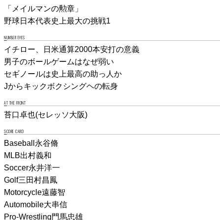
「メイルマンの勲章」
野球日本代表史上最大の挑戦1
NUMBER EYES
イチロー、日米通算2000本安打の意義
男子のボールゲームはなぜ弱い
セギノールは史上最高の助っ人か
Jからキックボクシングヘの転身
AT THE FRONT
苔口卓也(セレッソ大阪)
SCORE CARD
Baseball永谷脩
MLB出村義和
Soccer永井洋一
Golf三田村昌鳳
Motorcycle遠藤智
Automobile大串信
Pro-Wrestling門馬忠雄