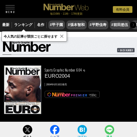
有料会員
毎日6時・11時・17時更新
最新
ランキング
名作
#甲子園
#張本智和
#平野佳寿
#前田悠伍
#
〉
×
雑誌
Number
604号
今人気の記事が競技ごとに探せます
BACK NUMBER
Sports Graphic Number 604
号
EURO2004
2004年6月10日発売
で読む
ポスト
シェア
はてな
送る