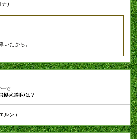
ロナ）
導いたから。
エルン）