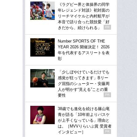
《ラグビー界と体操界の同学
年レジェンド対談》初対面の
リーチマイケルと内村航平が
本音で語り合った競技愛「好
きだから、続けられる」
PR
Number SPORTS OF THE
YEAR 2026 開催決定！ 2026
年を代表するアスリートを表
彰
「少しぼやけているだけでも
感覚が狂ってきます」Bリー
グ屈指のシューター・安藤周
人が明かす“見える”ことの重
要性
PR
38歳でも進化を続ける篠山竜
青が語る「10年前よりバスケ
が上手くなっている」理由と
は。［MVVりらいぶ賞 受賞者
インタビュー］
PR