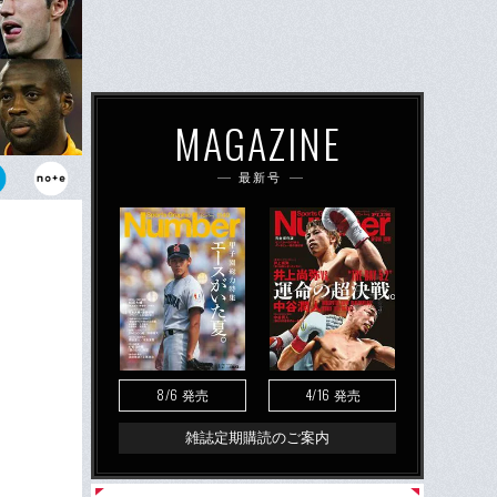
MAGAZINE
最新号
8/6
4/16
発売
発売
雑誌定期購読のご案内