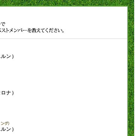
エルン）
セロナ）
エルン）