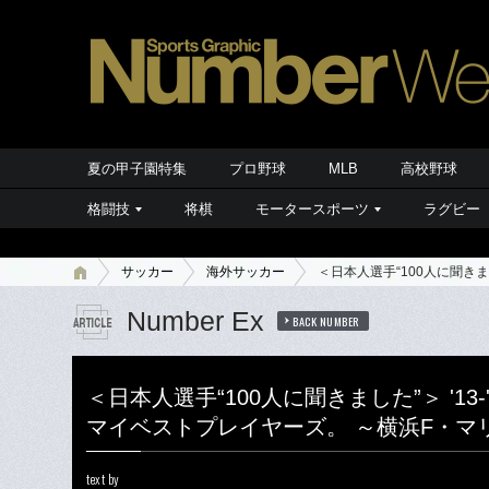
夏の甲子園特集
プロ野球
MLB
高校野球
格闘技
将棋
モータースポーツ
ラグビー
サッカー
海外サッカー
＜日本人選手“100人に聞きま
Number Ex
BACK NUMBER
＜日本人選手“100人に聞きました”＞ '13
マイベストプレイヤーズ。 ～横浜F・マ
text by