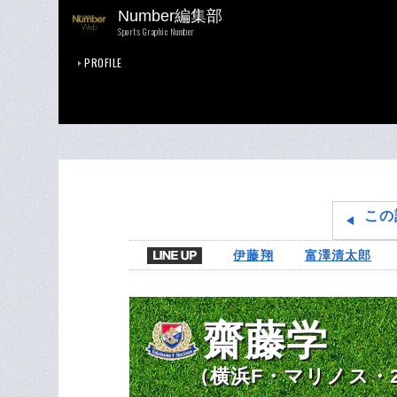
Number編集部
Sports Graphic Number
PROFILE
この
伊藤翔
富澤清太郎
齋藤学
（横浜F・マリノス・2