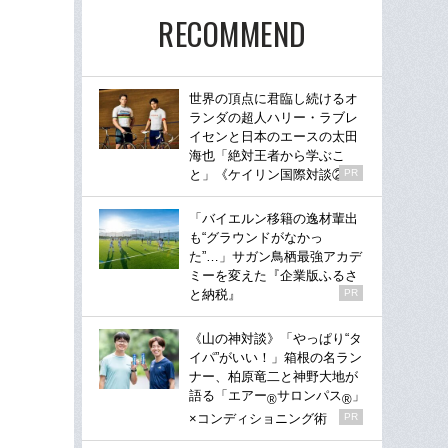
RECOMMEND
世界の頂点に君臨し続けるオ
ランダの超人ハリー・ラブレ
イセンと日本のエースの太田
海也「絶対王者から学ぶこ
と」《ケイリン国際対談②》
PR
「バイエルン移籍の逸材輩出
も“グラウンドがなかっ
た”…」サガン鳥栖最強アカデ
ミーを変えた『企業版ふるさ
と納税』
PR
《山の神対談》「やっぱり“タ
イパ”がいい！」箱根の名ラン
ナー、柏原竜二と神野大地が
語る「エアー
サロンパス
」
®
®
×コンディショニング術
PR