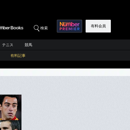
有料会員
検索
テニス
競馬
有料記事