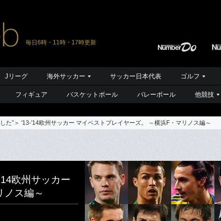
毎日6時・11時・17時更新
Jリーグ
海外サッカー
サッカー日本代表
ゴルフ
フィギュア
バスケットボール
バレーボール
他競技
した”＞ '13-'14欧州サッカー マイベストプレイヤーズ。 ～横浜F・マリノス編～
-'14欧州サッカー
リノス編～