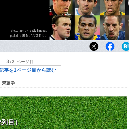
Getty Images
photograph by
2014/04/23 11:00
posted
3
/3
ページ目
記事を1ページ目から読む
齋藤学
列目）