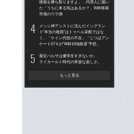
移籍を勝ち取りますよ」…代理人に届い
移
た「うちに来る気はあるか？」W杯移籍
た
市場のウラ側
市
メッシ神アシストに沈んだイングラン
ヘ
ド“本当の敗因”はトゥヘル采配ではな
大会
く…「ケイン代役の不在」「じつはアン
定”
ケート57％が“W杯16強敗退”予想」
今
最近バルサは優等生すぎないか。
イ
ライカールト時代の奔放な楽しさ。
森本
もっと見る