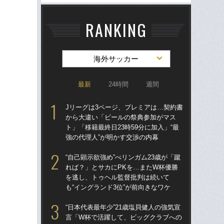
RANKING
海外サッカー
最新
24時間
週間
Jリーグは3ページ、プレミアは…契約書
Jリ
から大違い「ビールの祭典参加がマス
か
ト」「移籍最終日23時59分に加入」“最
ト」
強の代理人”が明かす交渉の内幕
強の
“自己顕示欲強め”べリンガム23歳が「蹴
〈W
れば？」とサカにPKを…またW杯優勝
から
を逃し、トゥヘル監督批判は続いて
の
も“イングランド3位”が前向きなワケ
ない
“日本代表最年少”21歳塩貝健人の強気宣
“日
言「W杯で活躍して、ビッグクラブへの
言