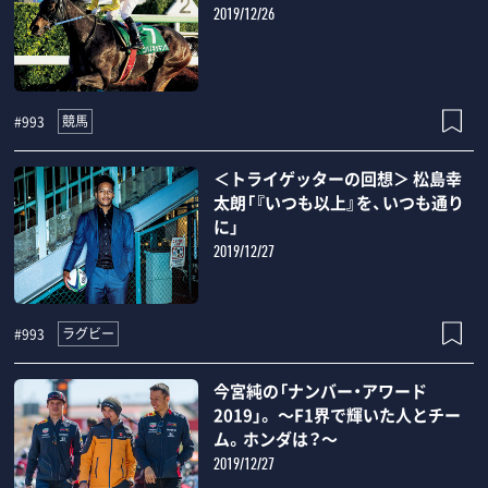
2019/12/26
競馬
#993
＜トライゲッターの回想＞ 松島幸
太朗「『いつも以上』を、いつも通り
に」
2019/12/27
ラグビー
#993
今宮純の「ナンバー・アワード
2019」。 ～F1界で輝いた人とチー
ム。ホンダは？～
2019/12/27