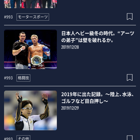
モータースポーツ
#993
日本人ヘビー級冬の時代。 “アーツ
の弟子”は壁を破れるか。
2019/12/28
格闘技
#993
2019年に出た記録。 ～陸上、水泳、
ゴルフなど目白押し～
2019/12/29
その他
#993