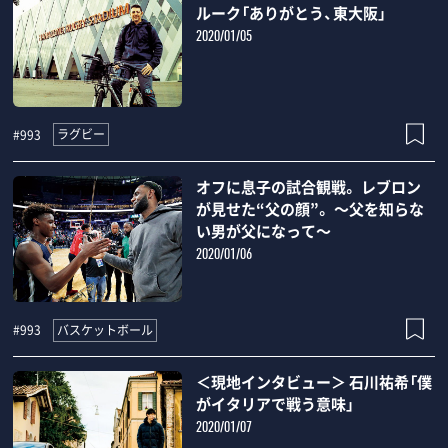
ルーク「ありがとう、東大阪」
2020/01/05
ラグビー
#993
オフに息子の試合観戦。 レブロン
が見せた“父の顔”。 ～父を知らな
い男が父になって～
2020/01/06
バスケットボール
#993
＜現地インタビュー＞ 石川祐希「僕
がイタリアで戦う意味」
2020/01/07