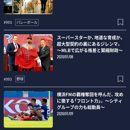
バレーボール
#993
スーパースターか、地道な育成か。
超大型契約の裏にあるジレンマ。
～MLBで広がる格差と緊縮財政～
2020/01/08
野球
#993
横浜FMの覇権奪回を呼んだ、 攻め
に徹する「フロント力」。 ～シティ
グループの力も総動員～
2020/01/09