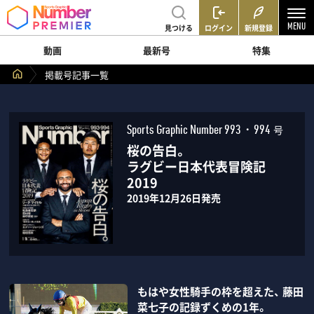
見つける
ログイン
新規登録
動画
最新号
特集
掲載号記事一覧
号
Sports Graphic Number 993・994
桜の告白。
ラグビー日本代表冒険記
2019
2019年12月26日発売
もはや女性騎手の枠を超えた、 藤田
菜七子の記録ずくめの1年。