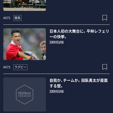
競馬
#675
日本人初の大舞台に。平林レフェリ
ーの快挙。
2009/03/08
ラグビー
#675
自我か、チームか。田臥勇太が直面
する壁。
2009/03/08