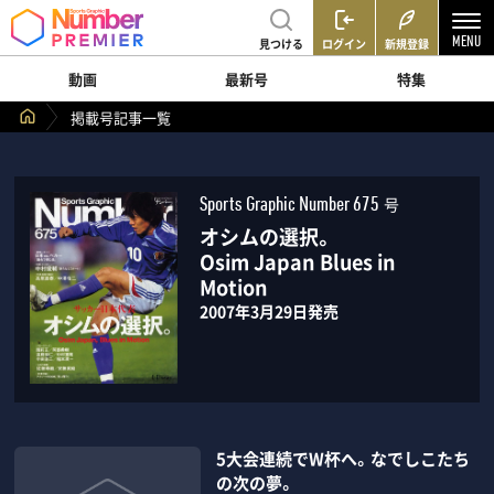
見つける
ログイン
新規登録
動画
最新号
特集
掲載号記事一覧
号
Sports Graphic Number 675
オシムの選択。
Osim Japan Blues in
Motion
2007年3月29日発売
5大会連続でW杯へ。なでしこたち
の次の夢。