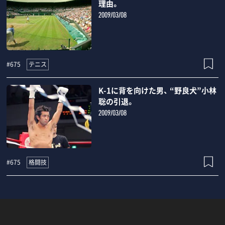
理由。
2009/03/08
テニス
#675
K-1に背を向けた男、 “野良犬”小林
聡の引退。
2009/03/08
格闘技
#675