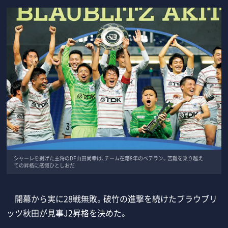
シャーレを掲げた主将のDF山田尚幸は、チーム在籍8年のベテラン。苦難を乗り越え
ての昇格に感慨ひとしおだ
開幕から実に28戦無敗。破竹の進撃を続けたブラウブリ
ッツ秋田が見事J2昇格を決めた。