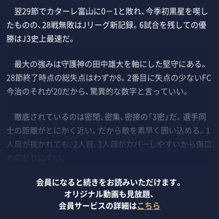
翌29節でカターレ富山に0－1と敗れ、今季初黒星を喫し
たものの、28戦無敗はJリーグ新記録。6試合を残しての優
勝はJ3史上最速だ。
最大の強みは守護神の田中雄大を軸にした堅守にある。
28節終了時点の総失点はわずか8。2番目に失点の少ないFC
今治のそれが20だから、驚異的な数字と言っていい。
徹底されているのは密閉、密集、密接の「3密」だ。選手同
士の距離がとにかく近い。だから敵を素早く囲い込める。1
人目が抜かれても、2人目、3人目がカバーしやすいから傷口
も広がりにくい。
会員になると続きをお読みいただけます。
オリジナル動画も見放題、
会員サービスの詳細は
こちら