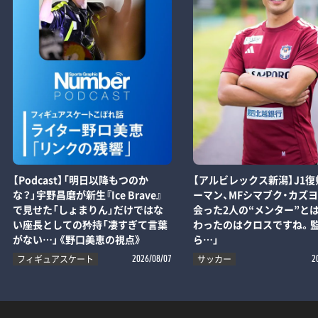
【Podcast】「明日以降もつのか
【アルビレックス新潟】J1復
な？」宇野昌磨が新生『Ice Brave』
ーマン、MFシマブク・カズ
で見せた「しょまりん」だけではな
会った2人の“メンター”とは
い座長としての矜持「凄すぎて言葉
わったのはクロスですね。
がない…」《野口美恵の視点》
ら…」
フィギュアスケート
サッカー
2026/08/07
2