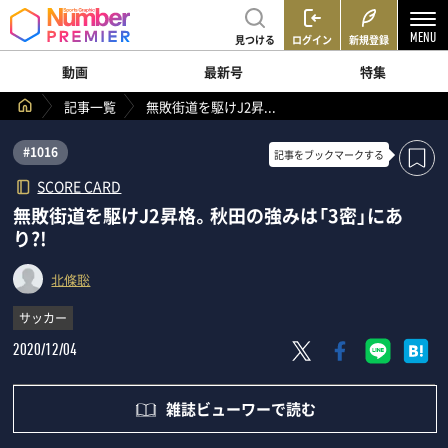
見つける
ログイン
新規登録
動画
最新号
特集
記事一覧
無敗街道を駆けJ2昇...
#1016
記事を
ブックマークする
SCORE CARD
無敗街道を駆けJ2昇格。秋田の強みは「3密」にあ
り?!
北條聡
サッカー
2020/12/04
雑誌ビューワーで読む