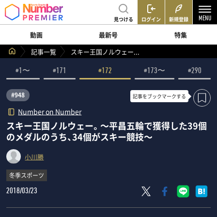
見つける
ログイン
新規登録
動画
最新号
特集
記事一覧
スキー王国ノルウェー...
#1〜
#171
#172
#173〜
#290
#948
記事を
ブックマークする
Number on Number
スキー王国ノルウェー。～平昌五輪で獲得した39個
のメダルのうち、34個がスキー競技～
小川勝
冬季スポーツ
2018/03/23