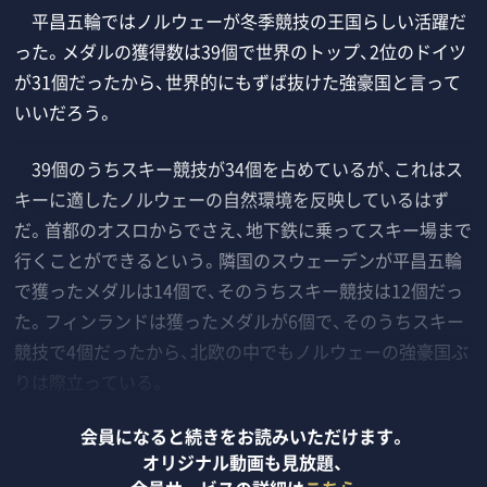
平昌五輪ではノルウェーが冬季競技の王国らしい活躍だ
った。メダルの獲得数は39個で世界のトップ、2位のドイツ
が31個だったから、世界的にもずば抜けた強豪国と言って
いいだろう。
39個のうちスキー競技が34個を占めているが、これはス
キーに適したノルウェーの自然環境を反映しているはず
だ。首都のオスロからでさえ、地下鉄に乗ってスキー場まで
行くことができるという。隣国のスウェーデンが平昌五輪
で獲ったメダルは14個で、そのうちスキー競技は12個だっ
た。フィンランドは獲ったメダルが6個で、そのうちスキー
競技で4個だったから、北欧の中でもノルウェーの強豪国ぶ
りは際立っている。
会員になると続きをお読みいただけます。
オリジナル動画も見放題、