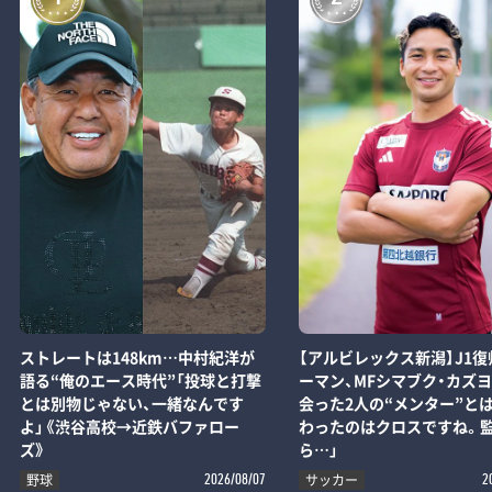
ストレートは148km…中村紀洋が
【アルビレックス新潟】J1復
語る“俺のエース時代”「投球と打撃
ーマン、MFシマブク・カズ
とは別物じゃない、一緒なんです
会った2人の“メンター”とは
よ」《渋谷高校→近鉄バファロー
わったのはクロスですね。
ズ》
ら…」
野球
サッカー
2026/08/07
2