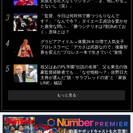
見据える壮大なミッション「…ま、他にやるこ
とないし（笑）」
「監督、今日は何対何で勝つつもりなんで
す？」「なんで今？」ダイエー王貞治を驚かせ
た唐突な問い…「勝つシナリオは7割決めてお
く」意味とは？
グラビアアイドル→体重26キロ増で人気女子
プロレスラーに「デカさは武器なので」後藤智
香を変えた“プロレス一本で生きていく”覚悟
祖父はあのPL学園“伝説の名将”、父も東北の強
豪監督経験者でも…「なぜ他校へ？」佐野日大
主将が選んだ“脱・サラブレッドの道”と「家族
LINE」秘話
もっと見る