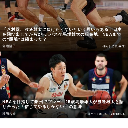
「八村塁、渡邊雄太に負けたくないという思いもある」日本
を飛び出してから2年…バスケ馬場雄大の現在地、NBAまで
の“距離”は縮まった？
宮地陽子
2021/06/23
NBA
NBAを目指して豪州でプレー、25歳馬場雄大が渡邊雄太と語
り合った「信じてやるしかない」の意味
杉浦大介
2021/01/30
バスケットボール