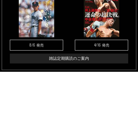
8/6
4/16
発売
発売
雑誌定期購読のご案内