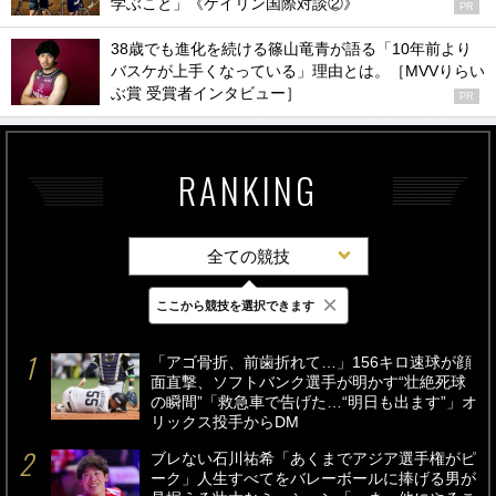
学ぶこと」《ケイリン国際対談②》
PR
38歳でも進化を続ける篠山竜青が語る「10年前より
バスケが上手くなっている」理由とは。［MVVりらい
ぶ賞 受賞者インタビュー］
PR
RANKING
全ての競技
×
ここから競技を選択できます
最新
24時間
週間
「アゴ骨折、前歯折れて…」156キロ速球が顔
面直撃、ソフトバンク選手が明かす“壮絶死球
の瞬間”「救急車で告げた…“明日も出ます”」オ
リックス投手からDM
ブレない石川祐希「あくまでアジア選手権がピ
ーク」人生すべてをバレーボールに捧げる男が