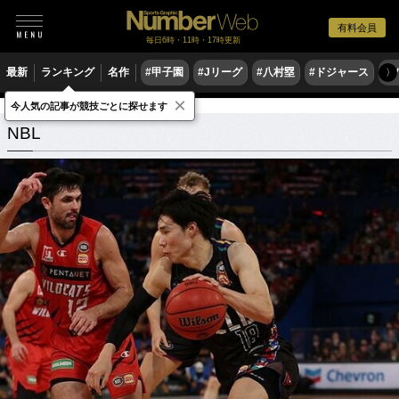
有料会員
毎日6時・11時・17時更新
最新
ランキング
名作
#甲子園
#Jリーグ
#八村塁
#ドジャース
#
〉
×
今人気の記事が競技ごとに探せます
NBL
関連記事
NBL