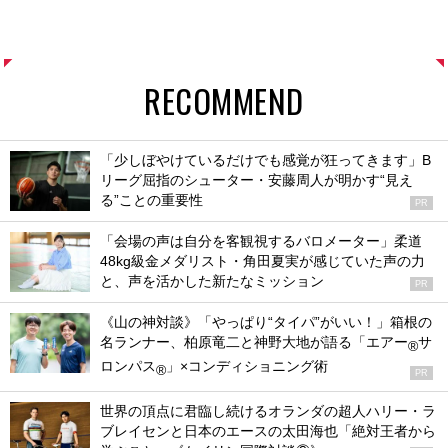
RECOMMEND
「少しぼやけているだけでも感覚が狂ってきます」B
リーグ屈指のシューター・安藤周人が明かす“見え
る”ことの重要性
PR
「会場の声は自分を客観視するバロメーター」柔道
48kg級金メダリスト・角田夏実が感じていた声の力
と、声を活かした新たなミッション
PR
《山の神対談》「やっぱり“タイパ”がいい！」箱根の
名ランナー、柏原竜二と神野大地が語る「エアー
サ
®
ロンパス
」×コンディショニング術
®
PR
世界の頂点に君臨し続けるオランダの超人ハリー・ラ
ブレイセンと日本のエースの太田海也「絶対王者から