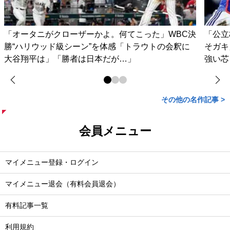
「オータニがクローザーかよ。何てこった」WBC決
「公立
勝“ハリウッド級シーン”を体感「トラウトの会釈に
そガキ
大谷翔平は」「勝者は日本だが…」
強い芯
その他の名作記事 >
会員メニュー
マイメニュー登録・ログイン
マイメニュー退会（有料会員退会）
有料記事一覧
利用規約