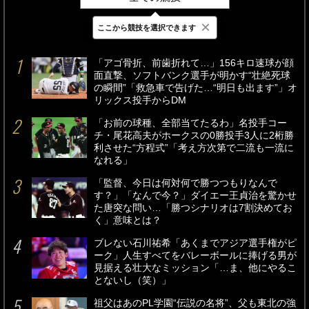
×
ここから競技を選択できます
最新
24時間
週間
「アゴ骨折、前歯折れて…」156キロ速球が顔
面直撃、ソフトバンク選手が明かす“壮絶死球
の瞬間”「救急車で告げた…“明日も出ます”」オ
リックス投手からDM
「お前の球種、全部当てたるわ」名投手コー
チ・尾花高夫がホークスの0勝投手3人に2桁勝
利させた“方程式”「考え方次第で二流も一流に
なれる」
「監督、今日は何対何で勝つつもりなんで
す？」「なんで今？」ダイエー王貞治を驚かせ
た唐突な問い…「勝つシナリオは7割決めてお
く」意味とは？
ブレない石川祐希「あくまでアジア選手権がピ
ーク」人生すべてをバレーボールに捧げる男が
見据える壮大なミッション「…ま、他にやるこ
とないし（笑）」
祖父はあのPL学園“伝説の名将”、父も東北の強