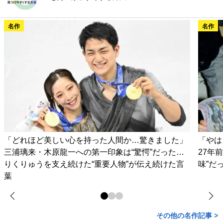
名作
名作
「どれほど美しい心を持った人間か…驚きました」
「やは
三浦璃来・木原龍一への第一印象は“驚愕”だった…
27年
りくりゅうを支え続けた“重要人物”が伝え続けた言
味”だ
葉
その他の名作記事 >