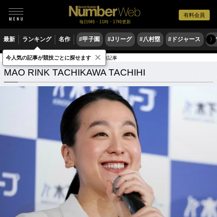
有料会員
毎日6時・11時・17時更新
最新
ランキング
名作
#甲子園
#Jリーグ
#八村塁
#ドジャース
#
〉
×
今人気の記事が競技ごとに探せます
MAO RINK TACHIKAWA TACHIHI
関連記事
MAO RINK TACHIKAWA TACHIHI