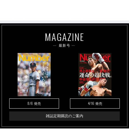
MAGAZINE
最新号
8/6
4/16
発売
発売
雑誌定期購読のご案内