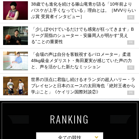
38歳でも進化を続ける篠山竜青が語る「10年前より
バスケが上手くなっている」理由とは。［MVVりらい
ぶ賞 受賞者インタビュー］
PR
「少しぼやけているだけでも感覚が狂ってきます」B
リーグ屈指のシューター・安藤周人が明かす“見え
る”ことの重要性
PR
「会場の声は自分を客観視するバロメーター」柔道
48kg級金メダリスト・角田夏実が感じていた声の力
と、声を活かした新たなミッション
PR
世界の頂点に君臨し続けるオランダの超人ハリー・ラ
ブレイセンと日本のエースの太田海也「絶対王者から
学ぶこと」《ケイリン国際対談②》
PR
RANKING
全ての競技