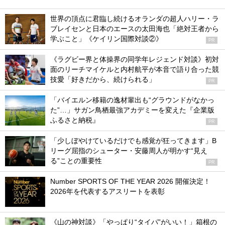
世界の頂点に君臨し続けるオランダの超人ハリー・ラ
ブレイセンと日本のエースの太田海也「絶対王者から
学ぶこと」《ケイリン国際対談②》
PR
《ラグビー界と体操界の同学年レジェンド対談》初対
面のリーチマイケルと内村航平が本音で語り合った競
技愛「好きだから、続けられる」
PR
「バイエルン移籍の逸材輩出も“グラウンドがなかっ
た”…」サガン鳥栖最強アカデミーを変えた『企業版
ふるさと納税』
PR
「少しぼやけているだけでも感覚が狂ってきます」B
リーグ屈指のシューター・安藤周人が明かす“見え
る”ことの重要性
PR
Number SPORTS OF THE YEAR 2026 開催決定！
2026年を代表するアスリートを表彰
《山の神対談》「やっぱり“タイパ”がいい！」箱根の