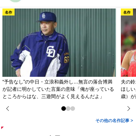
名作
名作
“予告なし”の中日・立浪和義外し…無言の落合博満
夫の鈴
が記者に明かしていた言葉の意味「俺が座っている
ほしい
ところからはな、三遊間がよく見えるんだよ」
歳）が
その他の名作記事 >