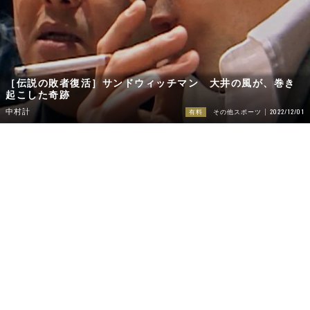
［伝説の敗者復活］サンドウィッチマン 大井の風が、巻き
起こした奇跡
2022/12/01
中村計
有料
その他スポーツ