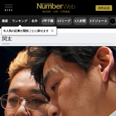
有料会員
毎日6時・11時・17時更新
最新
ランキング
名作
#甲子園
#Jリーグ
#八村塁
#ドジャース
#
〉
×
今人気の記事が競技ごとに探せます
関太
関連記事
関太