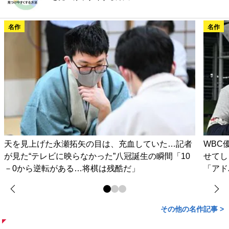
名作
名作
天を見上げた永瀬拓矢の目は、充血していた…記者
WBC
が見た“テレビに映らなかった”八冠誕生の瞬間「10
せてし
－0から逆転がある…将棋は残酷だ」
「アド
その他の名作記事 >