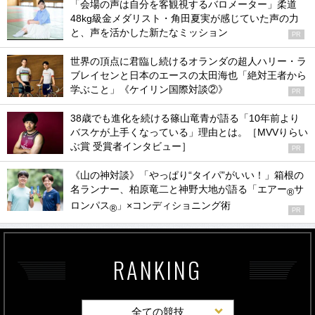
「会場の声は自分を客観視するバロメーター」柔道
48kg級金メダリスト・角田夏実が感じていた声の力
と、声を活かした新たなミッション
PR
世界の頂点に君臨し続けるオランダの超人ハリー・ラ
ブレイセンと日本のエースの太田海也「絶対王者から
学ぶこと」《ケイリン国際対談②》
PR
38歳でも進化を続ける篠山竜青が語る「10年前より
バスケが上手くなっている」理由とは。［MVVりらい
ぶ賞 受賞者インタビュー］
PR
《山の神対談》「やっぱり“タイパ”がいい！」箱根の
名ランナー、柏原竜二と神野大地が語る「エアー
サ
®
ロンパス
」×コンディショニング術
®
PR
RANKING
全ての競技