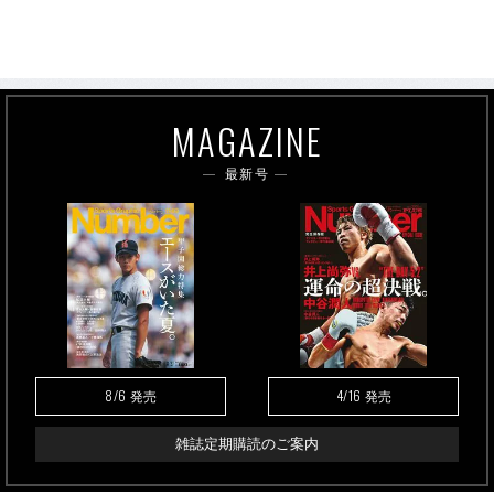
MAGAZINE
最新号
8/6
4/16
発売
発売
雑誌定期購読のご案内