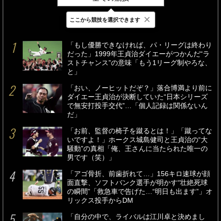
×
ここから競技を選択できます
最新
24時間
週間
「もし優勝できなければ、パ・リーグは終わり
だった」1999年王貞治ダイエーがつかんだ“ラ
ストチャンス”の意味「もう1リーグ制やろな、
と」
「おい、ノーヒットだぞ？」落合博満より前に
ダイエー王貞治が決断していた“日本シリーズ
で無安打投手交代”…「個人記録は関係ないん
だ」
「お前、監督の椅子を蹴るとは！」「蹴ってな
いですよ！」ホークス城島健司と王貞治の“大
騒動”の真相「俺、王さんに当たられた唯一の
男です（笑）」
「アゴ骨折、前歯折れて…」156キロ速球が顔
面直撃、ソフトバンク選手が明かす“壮絶死球
の瞬間”「救急車で告げた…“明日も出ます”」オ
リックス投手からDM
「自分の中で、ライバルは江川卓と決めまし