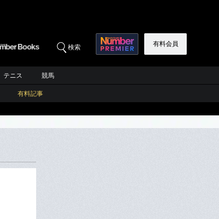
有料会員
検索
テニス
競馬
有料記事