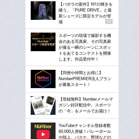
【バボラの新作】NYの輝きを
纏う。「PURE DRIVE」と最
新シューズに限定モデルが登
場
PR
スポーツの現場で撮影する機
会のある写真家、その写真家
が撮る一瞬のシーンにスポッ
トをあてるコンテストを開催
します。作品受付中！
【同僚や仲間とお得に】
NumberPREMIER法人プラン
が募集スタート！
【登録無料】Numberメールマ
ガジン好評配信中。スポーツ
の「今」をメールでお届け！
YouTubeチャンネル登録者数
60,000人突破！バレーボール
や陸上、バスケ、野球などの