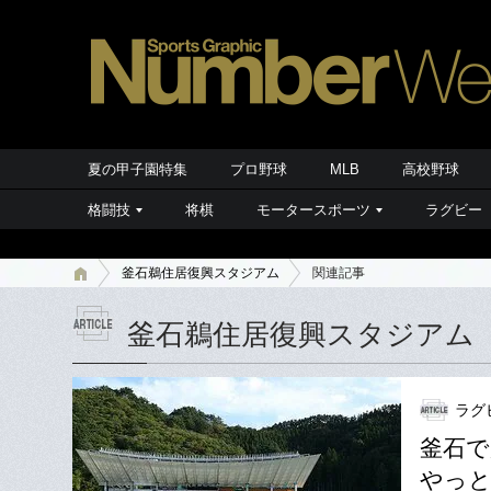
夏の甲子園特集
プロ野球
MLB
高校野球
格闘技
将棋
モータースポーツ
ラグビー
釜石鵜住居復興スタジアム
関連記事
釜石鵜住居復興スタジアム
ラグ
釜石で
やっと