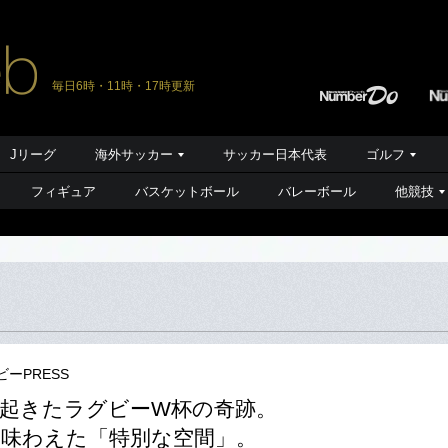
毎日6時・11時・17時更新
Jリーグ
海外サッカー
サッカー日本代表
ゴルフ
フィギュア
バスケットボール
バレーボール
他競技
ビーPRESS
起きたラグビーW杯の奇跡。
味わえた「特別な空間」。