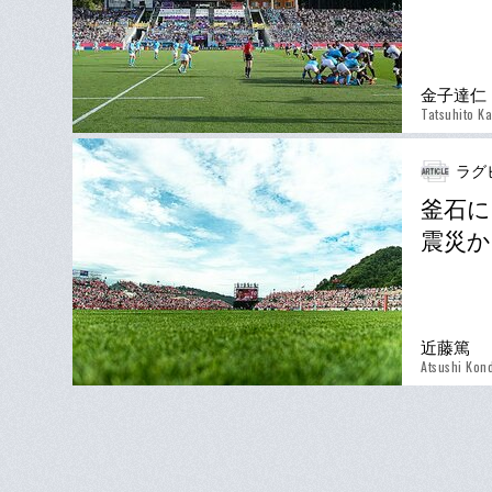
金子達仁
Tatsuhito K
ラグ
釜石に
震災か
近藤篤
Atsushi Kon