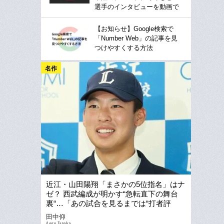
選手のインタビューを動画で
【お知らせ】Google検索で
「Number Web」の記事を見
つけやすくする方法
名作
近江・山田陽翔「まさかの5位指名」はナ
ゼ？ 西武編成が明かす“急転直下の舞台
裏“…「あの試合を見るまでは“打者評
価“でした」
田中仰
Aogu Tanaka