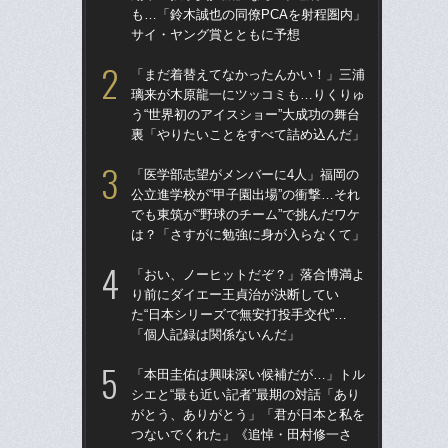
も…「鈴木誠也の同僚PCAを射程圏内」
た“
サイ・ヤング賞とともに予想
「
「まだ着替えてなかったんかい！」三浦
「
璃来が木原龍一にツッコミも…りくりゅ
終わ
う“世界初のアイスショー”大成功の舞台
つか
裏「やりたいことをすべて詰め込んだ」
リ
「医学部志望がメンバーに4人」福岡の
「
公立進学校が“甲子園出場”の衝撃…それ
っ
でも東筑が“野球のチーム”で挑んだワケ
王貞
は？「さすがに勉強に身が入らなくて」
当
「おい、ノーヒットだぞ？」落合博満よ
ド
り前にダイエー王貞治が決断してい
翔平
た“日本シリーズで無安打投手交代”…
も…
「個人記録は関係ないんだ」
サ
「本田圭佑は興味深い候補だが…」トル
「
シエと“最も近い記者”最期の対話「あり
璃
がとう、ありがとう」「君が日本と私を
う“
つないでくれた」《追悼・田村修一さ
裏