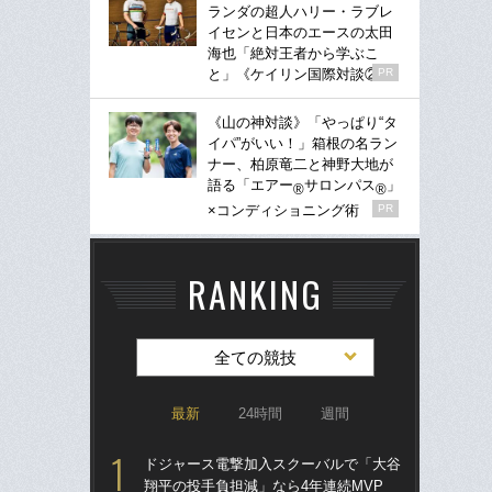
ランダの超人ハリー・ラブレ
イセンと日本のエースの太田
海也「絶対王者から学ぶこ
と」《ケイリン国際対談②》
PR
《山の神対談》「やっぱり“タ
イパ”がいい！」箱根の名ラン
ナー、柏原竜二と神野大地が
語る「エアー
サロンパス
」
®
®
×コンディショニング術
PR
RANKING
全ての競技
最新
24時間
週間
ドジャース電撃加入スクーバルで「大谷
「
翔平の投手負担減」なら4年連続MVP
り