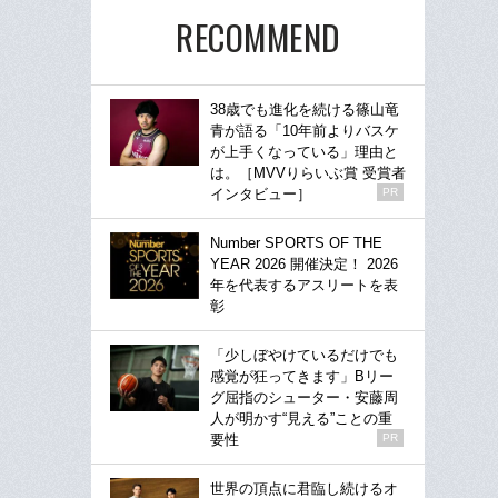
RECOMMEND
38歳でも進化を続ける篠山竜
青が語る「10年前よりバスケ
が上手くなっている」理由と
は。［MVVりらいぶ賞 受賞者
インタビュー］
PR
Number SPORTS OF THE
YEAR 2026 開催決定！ 2026
年を代表するアスリートを表
彰
「少しぼやけているだけでも
感覚が狂ってきます」Bリー
グ屈指のシューター・安藤周
人が明かす“見える”ことの重
要性
PR
世界の頂点に君臨し続けるオ