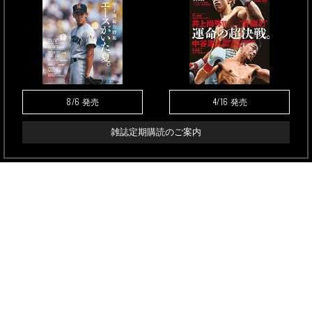
8/6
4/16
発売
発売
雑誌定期購読のご案内