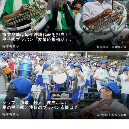
市立尼崎は毎年沖縄代表を担当！
甲子園ブラバン「友情応援秘話」。
梅津有希子
2019/08/26
高校野球
ラップ、演歌、怪人、魔曲……。
夏の甲子園、注目のブラバン応援は？
梅津有希子
2019/08/06
高校野球