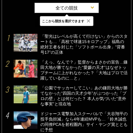
全ての競技
×
ここから競技を選択できます
最新
24時間
週間
「聖光はレベルが高くて行けない」からのスタ
ートも…「高校で球速15キロアップ」福島の
絶対王者を封じた「ソフトボール出身」“背番
号17”の正体
「えっ、なんで？」監督からまさかの宣告…鎌
田大地が勝てなかった“愛媛の天才”はなぜトッ
プチームに上がれなかった？「大地はプロで活
躍しているのに…と」
「公園でサッカーしてこい」あの鎌田大地が勝
てなかった“四国の天才少年”がぶつかった「プ
ロの壁」とは何だった？ 本人が気づいた“意外
な事実”と現在地
ドジャース電撃加入スクーバルで「大谷翔平の
投手負担減」なら4年連続MVPも…「鈴木誠也
の同僚PCAを射程圏内」サイ・ヤング賞ととも
に予想