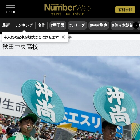
有料会員
毎日6時・11時・17時更新
最新
ランキング
名作
#甲子園
#Jリーグ
#中村剛也
#佐々木朗希
〉
×
今人気の記事が競技ごとに探せます
学校
秋田県
秋田中央高校
関連記事
秋田中央高校