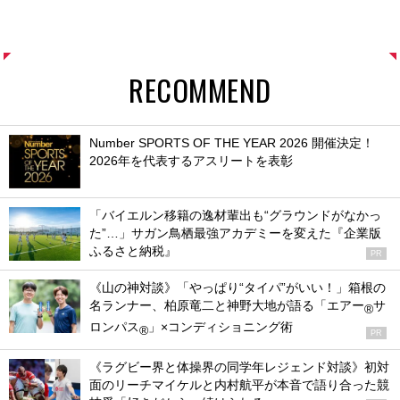
RECOMMEND
Number SPORTS OF THE YEAR 2026 開催決定！
2026年を代表するアスリートを表彰
「バイエルン移籍の逸材輩出も“グラウンドがなかっ
た”…」サガン鳥栖最強アカデミーを変えた『企業版
ふるさと納税』
PR
《山の神対談》「やっぱり“タイパ”がいい！」箱根の
名ランナー、柏原竜二と神野大地が語る「エアー
サ
®
ロンパス
」×コンディショニング術
®
PR
《ラグビー界と体操界の同学年レジェンド対談》初対
面のリーチマイケルと内村航平が本音で語り合った競