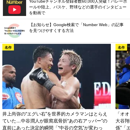
YouTubeチャンネル登録者数60,000人突破！バレーボ
ールや陸上、バスケ、野球などの選手のインタビュー
を動画で
【お知らせ】Google検索で「Number Web」の記事
を見つけやすくする方法
名作
名作
井上尚弥の“エグい右”を世界的カメラマンはとらえ
「オオ
ていた…中谷潤人が眼窩底骨折“あの右アッパー”の
大谷翔
直前にあった決定的瞬間「“中谷の空気”が変わっ
係”「