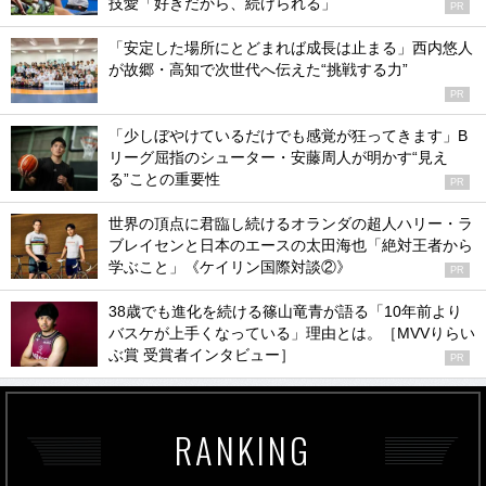
技愛「好きだから、続けられる」
PR
「安定した場所にとどまれば成長は止まる」西内悠人
が故郷・高知で次世代へ伝えた“挑戦する力”
PR
「少しぼやけているだけでも感覚が狂ってきます」B
リーグ屈指のシューター・安藤周人が明かす“見え
る”ことの重要性
PR
世界の頂点に君臨し続けるオランダの超人ハリー・ラ
ブレイセンと日本のエースの太田海也「絶対王者から
学ぶこと」《ケイリン国際対談②》
PR
38歳でも進化を続ける篠山竜青が語る「10年前より
バスケが上手くなっている」理由とは。［MVVりらい
ぶ賞 受賞者インタビュー］
PR
RANKING