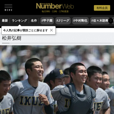
有料会員
毎日6時・11時・17時更新
最新
ランキング
名作
#甲子園
#Jリーグ
#中村剛也
#佐々木朗希
〉
×
今人気の記事が競技ごとに探せます
松井弘樹
関連記事
松井弘樹