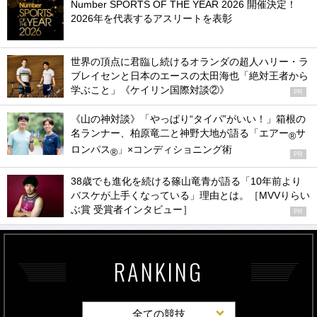
Number SPORTS OF THE YEAR 2026 開催決定！
2026年を代表するアスリートを表彰
世界の頂点に君臨し続けるオランダの超人ハリー・ラ
ブレイセンと日本のエースの太田海也「絶対王者から
学ぶこと」《ケイリン国際対談②》
PR
《山の神対談》「やっぱり“タイパ”がいい！」箱根の
名ランナー、柏原竜二と神野大地が語る「エアー
サ
®
ロンパス
」×コンディショニング術
®
PR
38歳でも進化を続ける篠山竜青が語る「10年前より
バスケが上手くなっている」理由とは。［MVVりらい
ぶ賞 受賞者インタビュー］
PR
RANKING
全ての競技