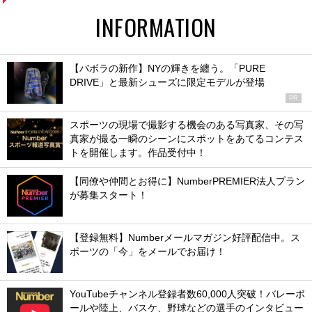
INFORMATION
【バボラの新作】NYの輝きを纏う。「PURE
DRIVE」と最新シューズに限定モデルが登場
PR
スポーツの現場で撮影する機会のある写真家、その写
真家が撮る一瞬のシーンにスポットをあてるコンテス
トを開催します。作品受付中！
【同僚や仲間とお得に】NumberPREMIER法人プラン
が募集スタート！
【登録無料】Numberメールマガジン好評配信中。ス
ポーツの「今」をメールでお届け！
YouTubeチャンネル登録者数60,000人突破！バレーボ
ールや陸上、バスケ、野球などの選手のインタビュー