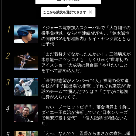
×
ここから競技を選択できます
最新
24時間
週間
ドジャース電撃加入スクーバルで「大谷翔平の
投手負担減」なら4年連続MVPも…「鈴木誠也
の同僚PCAを射程圏内」サイ・ヤング賞ととも
に予想
「まだ着替えてなかったんかい！」三浦璃来が
木原龍一にツッコミも…りくりゅう“世界初の
アイスショー”大成功の舞台裏「やりたいこと
をすべて詰め込んだ」
「医学部志望がメンバーに4人」福岡の公立進
学校が“甲子園出場”の衝撃…それでも東筑が“野
球のチーム”で挑んだワケは？「さすがに勉強
に身が入らなくて」
「おい、ノーヒットだぞ？」落合博満より前に
ダイエー王貞治が決断していた“日本シリーズ
で無安打投手交代”…「個人記録は関係ないん
だ」
「えっ、なんで？」監督からまさかの宣告…鎌