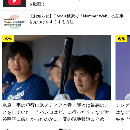
を動画で
【お知らせ】Google検索で「Number Web」の記事
を見つけやすくする方法
名作
名作
水原一平の犯行に米メディア本音「我々は最悪のこ
シング
とをしていた」「バレロはどこに行った？」なぜ大
はなぜ
谷翔平に厳しかったのか…一変の現地報道まとめ
央も「