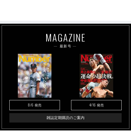
MAGAZINE
最新号
8/6
4/16
発売
発売
雑誌定期購読のご案内