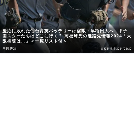
慶応に敗れた仙台育英バッテリーは宿敵・早稲田大へ…甲子
園スターたちはどこに行く？ 高校球児の進路先情報2024「大
阪桐蔭は…」＜一覧リスト付＞
内田勝治
2024/02/20
高校野球