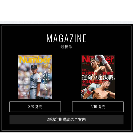
MAGAZINE
最新号
8/6
4/16
発売
発売
雑誌定期購読のご案内