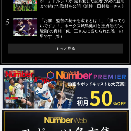
が…」トルシエが“最も愛した記者”が死の直前
まで続けた取材を公開《追悼・田村修一さん》
「お前、監督の椅子を蹴るとは！」「蹴ってな
いですよ！」ホークス城島健司と王貞治の“大
騒動”の真相「俺、王さんに当たられた唯一の
男です（笑）」
もっと見る