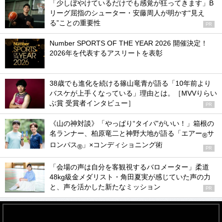
「少しぼやけているだけでも感覚が狂ってきます」B
リーグ屈指のシューター・安藤周人が明かす“見え
る”ことの重要性
PR
Number SPORTS OF THE YEAR 2026 開催決定！
2026年を代表するアスリートを表彰
38歳でも進化を続ける篠山竜青が語る「10年前より
バスケが上手くなっている」理由とは。［MVVりらい
ぶ賞 受賞者インタビュー］
PR
《山の神対談》「やっぱり“タイパ”がいい！」箱根の
名ランナー、柏原竜二と神野大地が語る「エアー
サ
®
ロンパス
」×コンディショニング術
®
PR
「会場の声は自分を客観視するバロメーター」柔道
48kg級金メダリスト・角田夏実が感じていた声の力
と、声を活かした新たなミッション
PR