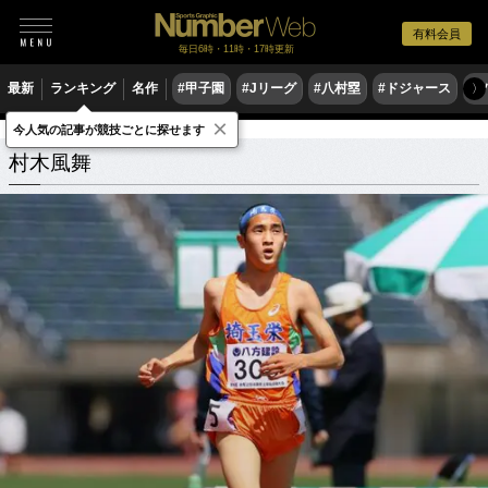
有料会員
毎日6時・11時・17時更新
最新
ランキング
名作
#甲子園
#Jリーグ
#八村塁
#ドジャース
#
〉
×
今人気の記事が競技ごとに探せます
村木風舞
関連記事
村木風舞