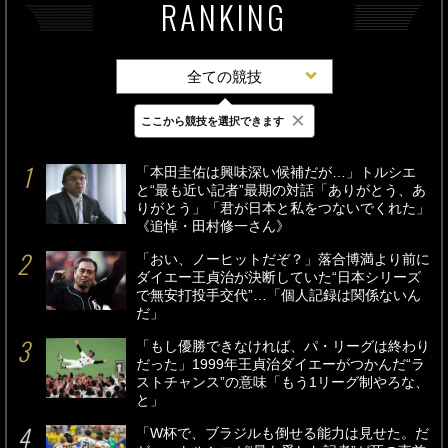
RANKING
全ての競技
×
ここから競技を選択できます
最新
24時間
週間
「本田圭佑は興味深い候補だが…」トルシエ
と“最も近い記者”最期の対話「ありがとう、あ
りがとう」「君が日本と私をつないでくれた」
《追悼・田村修一さん》
「おい、ノーヒットだぞ？」落合博満より前に
ダイエー王貞治が決断していた“日本シリーズ
で無安打投手交代”…「個人記録は関係ないん
だ」
「もし優勝できなければ、パ・リーグは終わり
だった」1999年王貞治ダイエーがつかんだ“ラ
ストチャンス”の意味「もう1リーグ制やろな、
と」
「W杯で、ブラジルも倒せる能力は見せた。だ