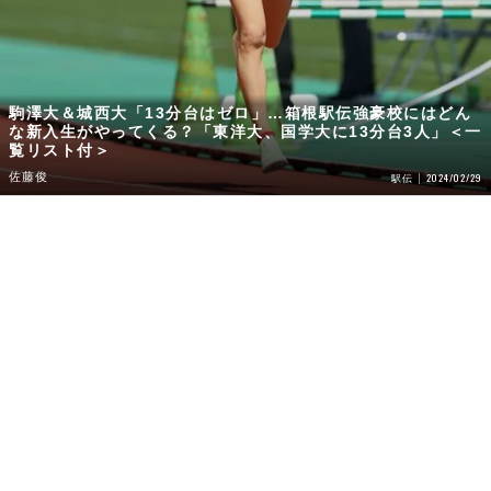
駒澤大＆城西大「13分台はゼロ」…箱根駅伝強豪校にはどん
な新入生がやってくる？「東洋大、国学大に13分台3人」＜一
覧リスト付＞
佐藤俊
2024/02/29
駅伝