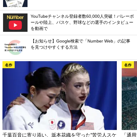
YouTubeチャンネル登録者数60,000人突破！バレーボ
ールや陸上、バスケ、野球などの選手のインタビュー
を動画で
【お知らせ】Google検索で「Number Web」の記事
を見つけやすくする方法
名作
名作
千葉百音に寄り添い、坂本花織を守った“苦労人スケ
「通用