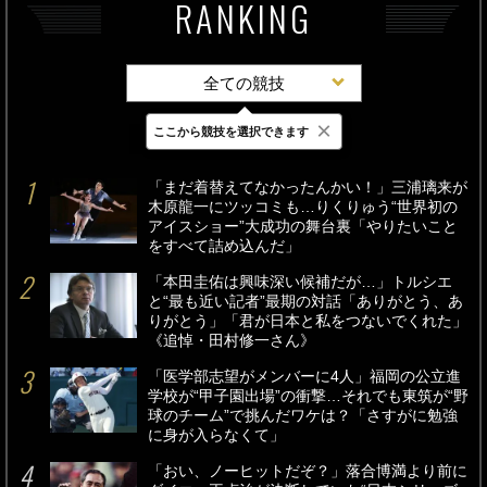
RANKING
全ての競技
×
ここから競技を選択できます
最新
24時間
週間
「まだ着替えてなかったんかい！」三浦璃来が
木原龍一にツッコミも…りくりゅう“世界初の
アイスショー”大成功の舞台裏「やりたいこと
をすべて詰め込んだ」
「本田圭佑は興味深い候補だが…」トルシエ
と“最も近い記者”最期の対話「ありがとう、あ
りがとう」「君が日本と私をつないでくれた」
《追悼・田村修一さん》
「医学部志望がメンバーに4人」福岡の公立進
学校が“甲子園出場”の衝撃…それでも東筑が“野
球のチーム”で挑んだワケは？「さすがに勉強
に身が入らなくて」
「おい、ノーヒットだぞ？」落合博満より前に