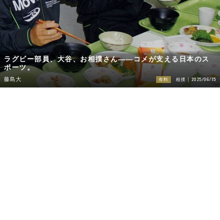
ラグビー部員、大谷、お相撲さん――コメが支える日本のス
ポーツ。
2025/06/15
藤島大
有料
相撲