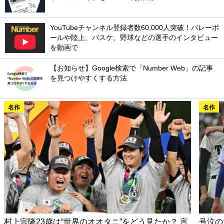
YouTubeチャンネル登録者数60,000人突破！バレーボ
ールや陸上、バスケ、野球などの選手のインタビュー
を動画で
【お知らせ】Google検索で「Number Web」の記事
を見つけやすくする方法
名作
名作
村上宗隆23歳は“世界のオオタニ”をどう見たか？ 言
号泣の