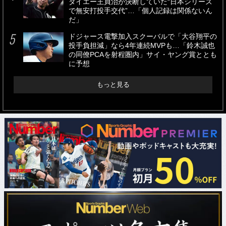
ダイエー王貞治が決断していた“日本シリーズ
で無安打投手交代”…「個人記録は関係ないん
だ」
ドジャース電撃加入スクーバルで「大谷翔平の
投手負担減」なら4年連続MVPも…「鈴木誠也
の同僚PCAを射程圏内」サイ・ヤング賞ととも
に予想
もっと見る