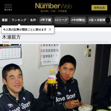
有料会員
毎日6時・11時・17時更新
最新
ランキング
名作
#甲子園
#Jリーグ
#中村剛也
#佐々木朗希
〉
×
今人気の記事が競技ごとに探せます
木瀬親方
関連記事
木瀬親方