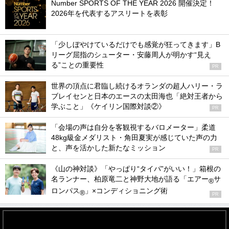
Number SPORTS OF THE YEAR 2026 開催決定！
2026年を代表するアスリートを表彰
「少しぼやけているだけでも感覚が狂ってきます」B
リーグ屈指のシューター・安藤周人が明かす“見え
る”ことの重要性
PR
世界の頂点に君臨し続けるオランダの超人ハリー・ラ
ブレイセンと日本のエースの太田海也「絶対王者から
学ぶこと」《ケイリン国際対談②》
PR
「会場の声は自分を客観視するバロメーター」柔道
48kg級金メダリスト・角田夏実が感じていた声の力
と、声を活かした新たなミッション
PR
《山の神対談》「やっぱり“タイパ”がいい！」箱根の
名ランナー、柏原竜二と神野大地が語る「エアー
サ
®
ロンパス
」×コンディショニング術
®
PR