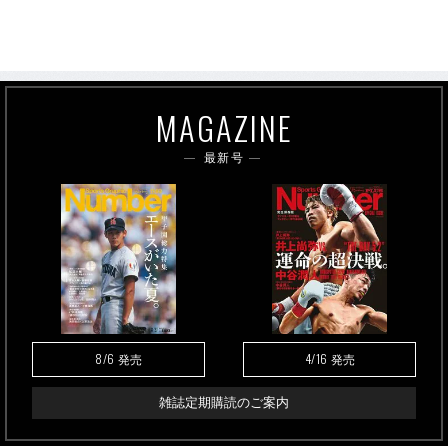
MAGAZINE
最新号
8/6
4/16
発売
発売
雑誌定期購読のご案内