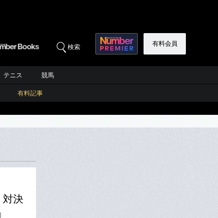
有料会員
検索
テニス
競馬
有料記事
」対決
」