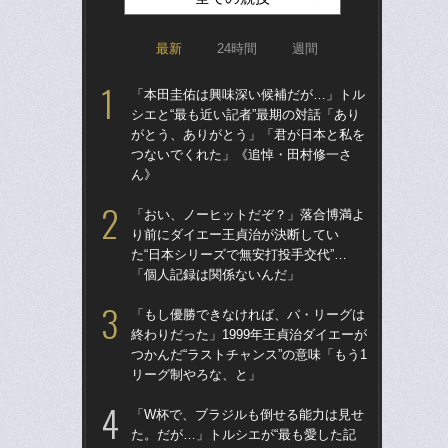
最新
24時間
週間
「本田圭佑は興味深い候補だが…」トル
「ア
シエと“最も近い記者”最期の対話「あり
球
がとう、ありがとう」「君が日本と私を
す“
つないでくれた」《追悼・田村修一さ
た…
ん》
らD
「おい、ノーヒットだぞ？」落合博満よ
「
り前にダイエー王貞治が決断してい
で
た“日本シリーズで無安打投手交代”…
を
「個人記録は関係ないんだ」
は
「もし優勝できなければ、パ・リーグは
「
終わりだった」1999年王貞治ダイエーが
コー
つかんだ“ラストチャンス”の意味「もう1
人に
リーグ制やろな、と」
で
「W杯で、ブラジルも倒せる能力は見せ
「
た。だが…」トルシエが“最も愛した記
り