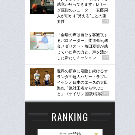
感覚が狂ってきます」Bリー
グ屈指のシューター・安藤周
人が明かす“見える”ことの重
要性
PR
「会場の声は自分を客観視す
るバロメーター」柔道48kg級
金メダリスト・角田夏実が感
じていた声の力と、声を活か
した新たなミッション
PR
世界の頂点に君臨し続けるオ
ランダの超人ハリー・ラブレ
イセンと日本のエースの太田
海也「絶対王者から学ぶこ
と」《ケイリン国際対談②》
PR
RANKING
全ての競技