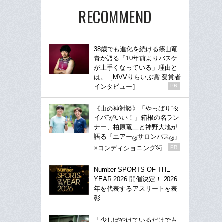
RECOMMEND
38歳でも進化を続ける篠山竜
青が語る「10年前よりバスケ
が上手くなっている」理由と
は。［MVVりらいぶ賞 受賞者
インタビュー］
PR
《山の神対談》「やっぱり“タ
イパ”がいい！」箱根の名ラン
ナー、柏原竜二と神野大地が
語る「エアー
サロンパス
」
®
®
×コンディショニング術
PR
Number SPORTS OF THE
YEAR 2026 開催決定！ 2026
年を代表するアスリートを表
彰
「少しぼやけているだけでも