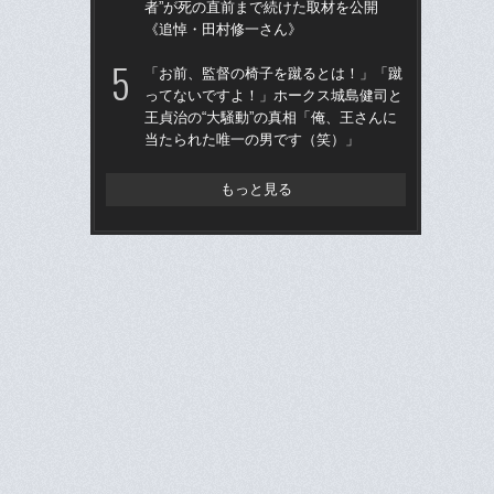
者”が死の直前まで続けた取材を公開
た“
《追悼・田村修一さん》
「
「お前、監督の椅子を蹴るとは！」「蹴
「
ってないですよ！」ホークス城島健司と
終わ
王貞治の“大騒動”の真相「俺、王さんに
つか
当たられた唯一の男です（笑）」
リ
もっと見る