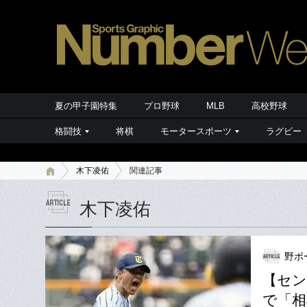
夏の甲子園特集
プロ野球
MLB
高校野球
格闘技
将棋
モータースポーツ
ラグビー
木下凌佑
関連記事
木下凌佑
野ボ
【セン
で「相