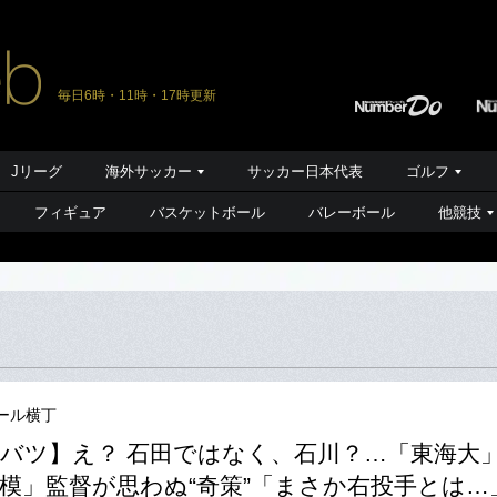
毎日6時・11時・17時更新
Jリーグ
海外サッカー
サッカー日本代表
ゴルフ
フィギュア
バスケットボール
バレーボール
他競技
ール横丁
バツ】え？ 石田ではなく、石川？…「東海大
模」監督が思わぬ“奇策”「まさか右投手とは…