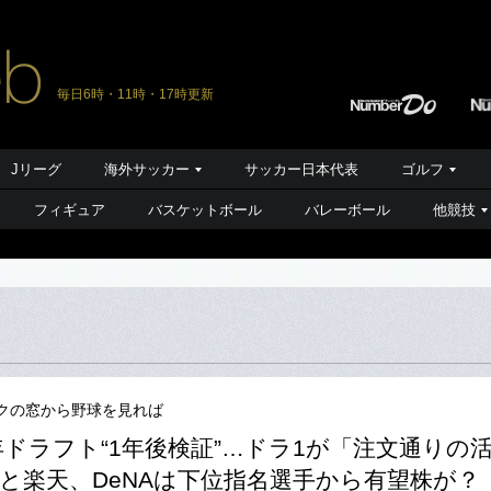
毎日6時・11時・17時更新
Jリーグ
海外サッカー
サッカー日本代表
ゴルフ
フィギュア
バスケットボール
バレーボール
他競技
クの窓から野球を見れば
3年ドラフト“1年後検証”…ドラ1が「注文通りの
と楽天、DeNAは下位指名選手から有望株が？