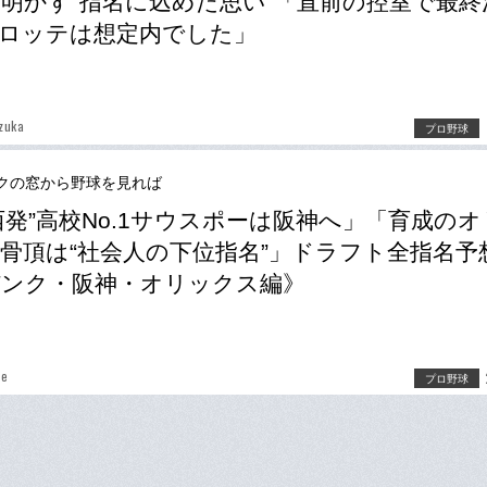
明かす“指名に込めた思い”「直前の控室で最終
ロッテは想定内でした」
izuka
プロ野球
クの窓から野球を見れば
西発”高校No.1サウスポーは阪神へ」「育成の
骨頂は“社会人の下位指名”」ドラフト全指名予
ンク・阪神・オリックス編》
be
プロ野球