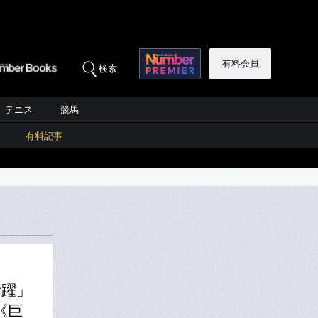
有料会員
検索
テニス
競馬
有料記事
活躍」
《巨