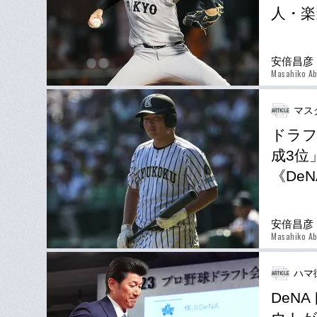
人・楽
安倍昌彦
Masahiko A
マス
ドラフ
成3位
《De
安倍昌彦
Masahiko A
ハマ
DeN