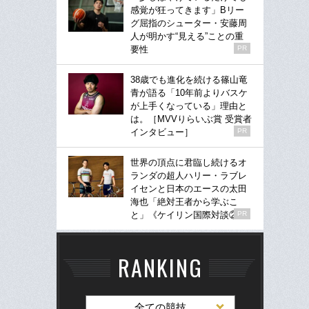
感覚が狂ってきます」Bリー
グ屈指のシューター・安藤周
人が明かす“見える”ことの重
要性
PR
38歳でも進化を続ける篠山竜
青が語る「10年前よりバスケ
が上手くなっている」理由と
は。［MVVりらいぶ賞 受賞者
インタビュー］
PR
世界の頂点に君臨し続けるオ
ランダの超人ハリー・ラブレ
イセンと日本のエースの太田
海也「絶対王者から学ぶこ
と」《ケイリン国際対談②》
PR
RANKING
全ての競技