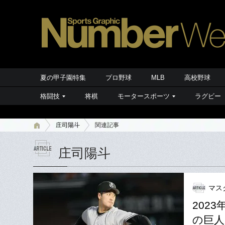
夏の甲子園特集
プロ野球
MLB
高校野球
格闘技
将棋
モータースポーツ
ラグビー
庄司陽斗
関連記事
庄司陽斗
マス
202
の巨人