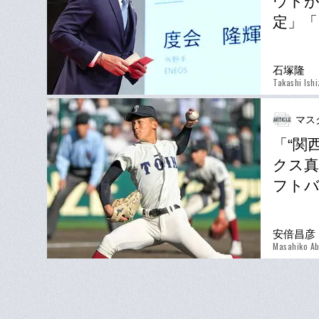
ウトが
定」「
石塚隆
Takashi Ish
マス
「“関
クス真
フトバ
安倍昌彦
Masahiko A