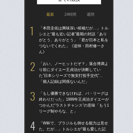
最新
24時間
週間
「本田圭佑は興味深い候補だが…」トル
「ア
シエと“最も近い記者”最期の対話「あり
球
がとう、ありがとう」「君が日本と私を
す“
つないでくれた」《追悼・田村修一さ
た…
ん》
らD
「おい、ノーヒットだぞ？」落合博満よ
「
り前にダイエー王貞治が決断してい
で
た“日本シリーズで無安打投手交代”…
を
「個人記録は関係ないんだ」
は
「もし優勝できなければ、パ・リーグは
「
終わりだった」1999年王貞治ダイエーが
コー
つかんだ“ラストチャンス”の意味「もう1
人に
リーグ制やろな、と」
で
「W杯で、ブラジルも倒せる能力は見せ
「
た。だが…」トルシエが“最も愛した記
り