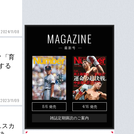
2024/11/08
MAGAZINE
最新号
ク「育
する
2023/11/09
8/6
4/16
発売
発売
雑誌定期購読のご案内
…スカ