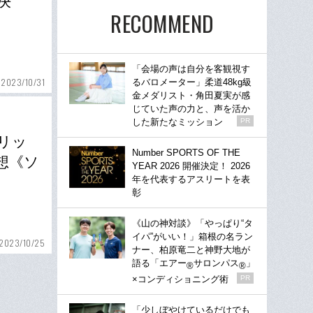
決
RECOMMEND
「会場の声は自分を客観視す
2023/10/31
るバロメーター」柔道48kg級
金メダリスト・角田夏実が感
じていた声の力と、声を活か
した新たなミッション
PR
オリッ
Number SPORTS OF THE
想《ソ
YEAR 2026 開催決定！ 2026
年を代表するアスリートを表
彰
《山の神対談》「やっぱり“タ
イパ”がいい！」箱根の名ラン
2023/10/25
ナー、柏原竜二と神野大地が
語る「エアー
サロンパス
」
®
®
×コンディショニング術
PR
「少しぼやけているだけでも