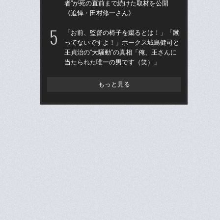
者”が死の直前まで続けた取材を公開
た“
《追悼・田村修一さん》
「
「お前、監督の椅子を蹴るとは！」「蹴
「
ってないですよ！」ホークス城島健司と
終わ
王貞治の“大騒動”の真相「俺、王さんに
つか
当たられた唯一の男です（笑）」
リ
もっと見る