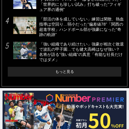
「世界的にも珍しい試み」打ち破った“フィギ
ュア界の通例”
「部活の体を成していない」練習は閑散、熱血
指導は空回り…弱小だった“偏差値78”「関西の
超進学校」ハンドボール部が強豪になった“奇
跡の軌跡”
「強い組織であり続けたい」強豪が相次ぐ敗退
で波乱の甲子園…でも健大高崎はなぜ強い？
名将が語る“強い組織”の真意「有能な社長だけ
ではダメ」
もっと見る