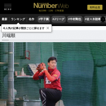
有料会員
毎日6時・11時・17時更新
最新
ランキング
名作
#甲子園
#Jリーグ
#中村剛也
#佐々木朗希
〉
×
今人気の記事が競技ごとに探せます
川端順
関連記事
川端順