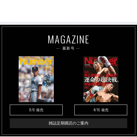
MAGAZINE
最新号
8/6
4/16
発売
発売
雑誌定期購読のご案内