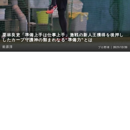
栗林良吏「準備上手は仕事上手」激戦の新人王獲得を後押し
したカープ守護神の類まれなる“準備力”とは
前原淳
2021/12/20
プロ野球