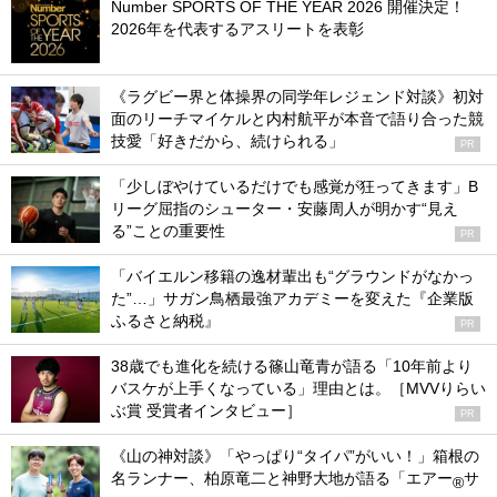
Number SPORTS OF THE YEAR 2026 開催決定！
2026年を代表するアスリートを表彰
《ラグビー界と体操界の同学年レジェンド対談》初対
面のリーチマイケルと内村航平が本音で語り合った競
技愛「好きだから、続けられる」
PR
「少しぼやけているだけでも感覚が狂ってきます」B
リーグ屈指のシューター・安藤周人が明かす“見え
る”ことの重要性
PR
「バイエルン移籍の逸材輩出も“グラウンドがなかっ
た”…」サガン鳥栖最強アカデミーを変えた『企業版
ふるさと納税』
PR
38歳でも進化を続ける篠山竜青が語る「10年前より
バスケが上手くなっている」理由とは。［MVVりらい
ぶ賞 受賞者インタビュー］
PR
《山の神対談》「やっぱり“タイパ”がいい！」箱根の
名ランナー、柏原竜二と神野大地が語る「エアー
サ
®