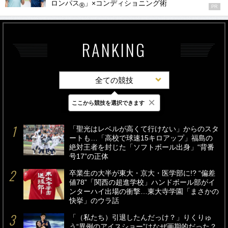
ロンパス
」×コンディショニング術
®
PR
RANKING
全ての競技
×
ここから競技を選択できます
最新
24時間
週間
「聖光はレベルが高くて行けない」からのスタ
ートも…「高校で球速15キロアップ」福島の
絶対王者を封じた「ソフトボール出身」“背番
号17”の正体
卒業生の大半が東大・京大・医学部に!? “偏差
値78”「関西の超進学校」ハンドボール部がイ
ンターハイ出場の衝撃…東大寺学園「まさかの
快挙」のウラ話
「（私たち）引退したんだっけ？」りくりゅ
う“異例のアイスショー”はなぜ画期的だった？