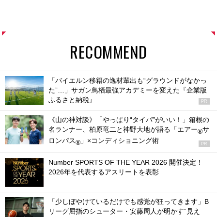
RECOMMEND
「バイエルン移籍の逸材輩出も“グラウンドがなかっ
た”…」サガン鳥栖最強アカデミーを変えた『企業版
ふるさと納税』
PR
《山の神対談》「やっぱり“タイパ”がいい！」箱根の
名ランナー、柏原竜二と神野大地が語る「エアー
サ
®
ロンパス
」×コンディショニング術
®
PR
Number SPORTS OF THE YEAR 2026 開催決定！
2026年を代表するアスリートを表彰
「少しぼやけているだけでも感覚が狂ってきます」B
リーグ屈指のシューター・安藤周人が明かす“見え