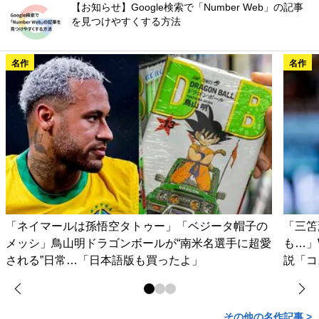
【お知らせ】Google検索で「Number Web」の記事
を見つけやすくする方法
名作
名作
「ネイマールは孫悟空タトゥー」「ベジータ帽子の
「三笘
メッシ」鳥山明ドラゴンボールが“南米名選手に超愛
も…」
される”日常…「日本語版も買ったよ」
説「コ
その他の名作記事 >