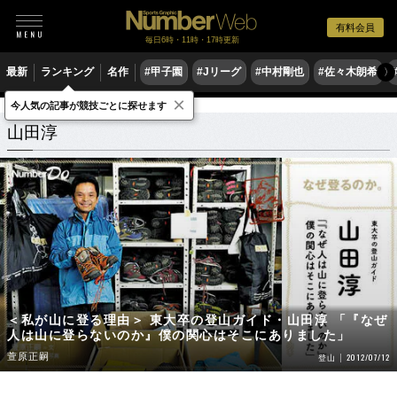
有料会員
毎日6時・11時・17時更新
最新
ランキング
名作
#甲子園
#Jリーグ
#中村剛也
#佐々木朗希
〉
×
今人気の記事が競技ごとに探せます
山田淳
関連記事
山田淳
＜私が山に登る理由＞ 東大卒の登山ガイド・山田淳 「『なぜ
人は山に登らないのか』僕の関心はそこにありました」
萱原正嗣
2012/07/12
登山