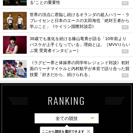
る”ことの重要性
PR
世界の頂点に君臨し続けるオランダの超人ハリー・ラ
ブレイセンと日本のエースの太田海也「絶対王者から
学ぶこと」《ケイリン国際対談②》
PR
38歳でも進化を続ける篠山竜青が語る「10年前より
バスケが上手くなっている」理由とは。［MVVりらい
ぶ賞 受賞者インタビュー］
PR
《ラグビー界と体操界の同学年レジェンド対談》初対
面のリーチマイケルと内村航平が本音で語り合った競
技愛「好きだから、続けられる」
PR
RANKING
全ての競技
×
ここから競技を選択できます