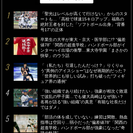
最新
24時間
週間
「聖光はレベルが高くて行けない」からのスタ
ートも…「高校で球速15キロアップ」福島の
絶対王者を封じた「ソフトボール出身」“背番
号17”の正体
卒業生の大半が東大・京大・医学部に!? “偏差
値78”「関西の超進学校」ハンドボール部がイ
ンターハイ出場の衝撃…東大寺学園「まさかの
快挙」のウラ話
「（私たち）引退したんだっけ？」りくりゅ
う“異例のアイスショー”はなぜ画期的だった？
「世界的にも珍しい試み」打ち破った“フィギ
ュア界の通例”
「強い組織であり続けたい」強豪が相次ぐ敗退
で波乱の甲子園…でも健大高崎はなぜ強い？
名将が語る“強い組織”の真意「有能な社長だけ
ではダメ」
「部活の体を成していない」練習は閑散、熱血
指導は空回り…弱小だった“偏差値78”「関西の
超進学校」ハンドボール部が強豪になった“奇