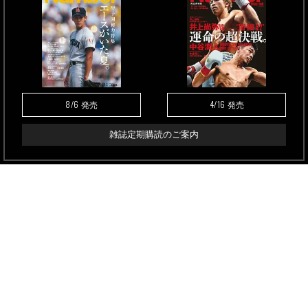
8/6
4/16
発売
発売
雑誌定期購読のご案内