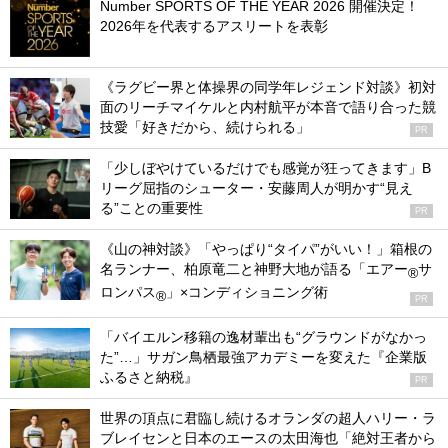
Number SPORTS OF THE YEAR 2026 開催決定！
2026年を代表するアスリートを表彰
《ラグビー界と体操界の同学年レジェンド対談》初対
面のリーチマイケルと内村航平が本音で語り合った競
技愛「好きだから、続けられる」
PR
「少しぼやけているだけでも感覚が狂ってきます」B
リーグ屈指のシューター・安藤周人が明かす“見え
る”ことの重要性
PR
《山の神対談》「やっぱり“タイパ”がいい！」箱根の
名ランナー、柏原竜二と神野大地が語る「エアー
サ
®
ロンパス
」×コンディショニング術
®
PR
「バイエルン移籍の逸材輩出も“グラウンドがなかっ
た”…」サガン鳥栖最強アカデミーを変えた『企業版
ふるさと納税』
PR
世界の頂点に君臨し続けるオランダの超人ハリー・ラ
ブレイセンと日本のエースの太田海也「絶対王者から