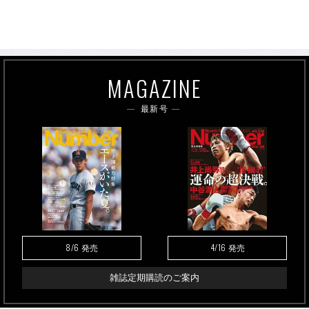
MAGAZINE
最新号
8/6
4/16
発売
発売
雑誌定期購読のご案内