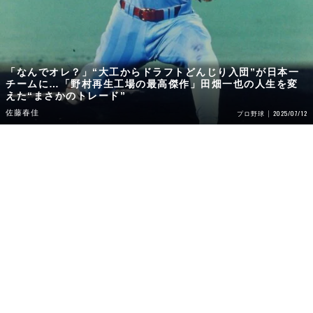
「なんでオレ？」“大工からドラフトどんじり入団”が日本一
チームに…「野村再生工場の最高傑作」田畑一也の人生を変
えた“まさかのトレード”
佐藤春佳
2025/07/12
プロ野球