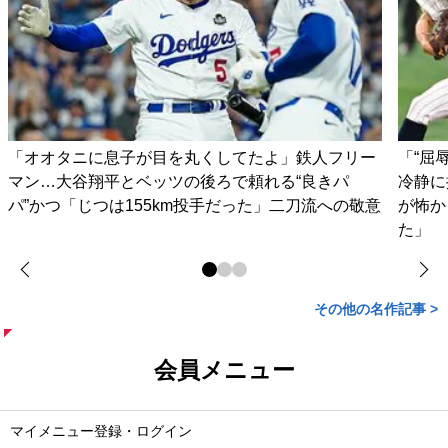
「オオタニに息子が目を丸くしてたよ」鉄人フリー
「“屈
マン…大谷翔平とベッツの後ろで頼れる“良きパ
冷静に
パ”かつ「じつは155km投手だった」二刀流への敬意
が怖か
た」
その他の名作記事 >
会員メニュー
マイメニュー登録・ログイン