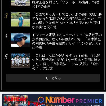
絶対王者を封じた「ソフトボール出身」“背番
号17”の正体
「公園でサッカーしてこい」あの鎌田大地が勝
てなかった“四国の天才少年”がぶつかった「プ
ロの壁」とは何だった？ 本人が気づいた“意外
な事実”と現在地
ドジャース電撃加入スクーバルで「大谷翔平の
投手負担減」なら4年連続MVPも…「鈴木誠也
の同僚PCAを射程圏内」サイ・ヤング賞ととも
に予想
「これは、なにか起きますね」9回表、扉は開
いた…甲子園の“魔力”はなぜ熊本・有明に味方
した？ 蘇る「令和最強チームの敗戦」「逆転
のPL」の記憶
もっと見る