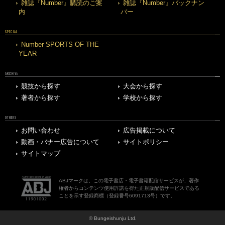
雑誌『Number』購読のご案
雑誌『Number』バックナン
内
バー
SPECIAL
Number SPORTS OF THE
YEAR
ARCHIVE
競技から探す
大会から探す
著者から探す
学校から探す
OTHERS
お問い合わせ
広告掲載について
動画・バナー広告について
サイトポリシー
サイトマップ
ABJマークは、この電子書店・電子書籍配信サービスが、著作
権者からコンテンツ使用許諾を得た正規版配信サービスである
ことを示す登録商標（登録番号6091713号）です。
© Bungeishunju Ltd.