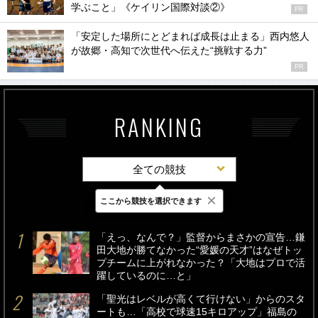
学ぶこと」《ケイリン国際対談②》
PR
「安定した場所にとどまれば成長は止まる」西内悠人
が故郷・高知で次世代へ伝えた“挑戦する力”
PR
RANKING
全ての競技
×
ここから競技を選択できます
最新
24時間
週間
「えっ、なんで？」監督からまさかの宣告…鎌
田大地が勝てなかった“愛媛の天才”はなぜトッ
プチームに上がれなかった？「大地はプロで活
躍しているのに…と」
「聖光はレベルが高くて行けない」からのスタ
ートも…「高校で球速15キロアップ」福島の