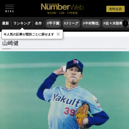
有料会員
毎日6時・11時・17時更新
最新
ランキング
名作
#甲子園
#Jリーグ
#中村剛也
#佐々木朗希
〉
×
今人気の記事が競技ごとに探せます
山崎健
関連記事
山崎健