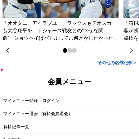
「オオタニ、アイラブユー」ラックスもテオスカー
「箱根
も大谷翔平を…ドジャース戦友との“幸せな関
妻が
係”「ショウヘイはバトルして…何とかしたかった」
競技を
その他の名作記事 >
会員メニュー
マイメニュー登録・ログイン
マイメニュー退会（有料会員退会）
有料記事一覧