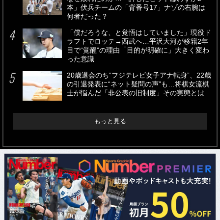
本」伏兵チームの「背番号17」ナゾの右腕は
何者だった？
「僕だろうな、と覚悟はしていました」現役ド
ラフトでロッテ→西武へ…平沢大河が移籍2年
目で“覚醒”の理由「目的が明確に」大きく変わ
った意識
20歳退会のち“フジテレビ女子アナ転身”、22歳
の引退発表に“ネット疑問の声”も…将棋女流棋
士が悩んだ「非公表の旧制度」その実態とは
もっと見る