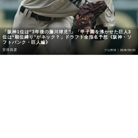
「阪神1位は“3年後の藤川球児”」「甲子園を沸かせた巨人3
位は“順位縛り”がネック？」ドラフト全指名予想《阪神・ソ
フトバンク・巨人編》
安倍昌彦
2024/10/23
プロ野球