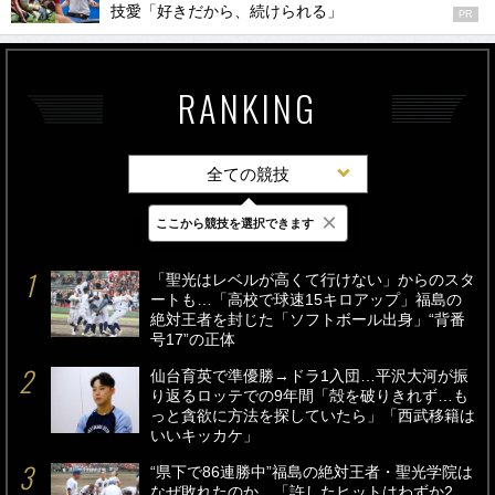
技愛「好きだから、続けられる」
PR
RANKING
全ての競技
×
ここから競技を選択できます
最新
24時間
週間
「聖光はレベルが高くて行けない」からのスタ
ートも…「高校で球速15キロアップ」福島の
絶対王者を封じた「ソフトボール出身」“背番
号17”の正体
仙台育英で準優勝→ドラ1入団…平沢大河が振
り返るロッテでの9年間「殻を破りきれず…も
っと貪欲に方法を探していたら」「西武移籍は
いいキッカケ」
“県下で86連勝中”福島の絶対王者・聖光学院は
なぜ敗れたのか…「許したヒットはわずか2