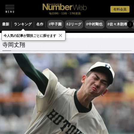
有料会員
毎日6時・11時・17時更新
最新
ランキング
名作
#甲子園
#Jリーグ
#中村剛也
#佐々木朗希
〉
×
今人気の記事が競技ごとに探せます
寺岡丈翔
関連記事
寺岡丈翔