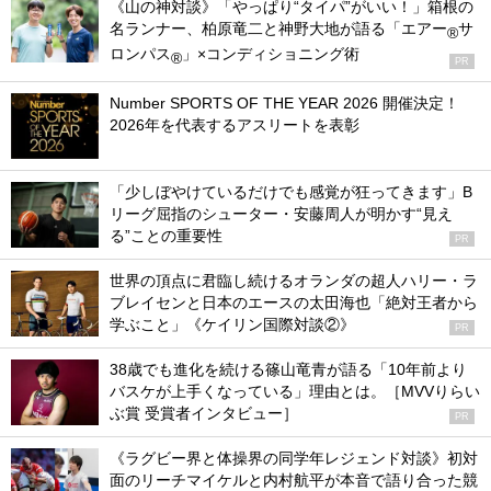
《山の神対談》「やっぱり“タイパ”がいい！」箱根の
名ランナー、柏原竜二と神野大地が語る「エアー
サ
®
ロンパス
」×コンディショニング術
®
PR
Number SPORTS OF THE YEAR 2026 開催決定！
2026年を代表するアスリートを表彰
「少しぼやけているだけでも感覚が狂ってきます」B
リーグ屈指のシューター・安藤周人が明かす“見え
る”ことの重要性
PR
世界の頂点に君臨し続けるオランダの超人ハリー・ラ
ブレイセンと日本のエースの太田海也「絶対王者から
学ぶこと」《ケイリン国際対談②》
PR
38歳でも進化を続ける篠山竜青が語る「10年前より
バスケが上手くなっている」理由とは。［MVVりらい
ぶ賞 受賞者インタビュー］
PR
《ラグビー界と体操界の同学年レジェンド対談》初対
面のリーチマイケルと内村航平が本音で語り合った競