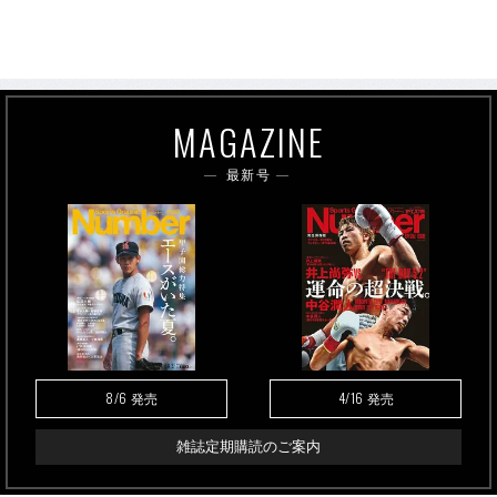
MAGAZINE
最新号
8/6
4/16
発売
発売
雑誌定期購読のご案内