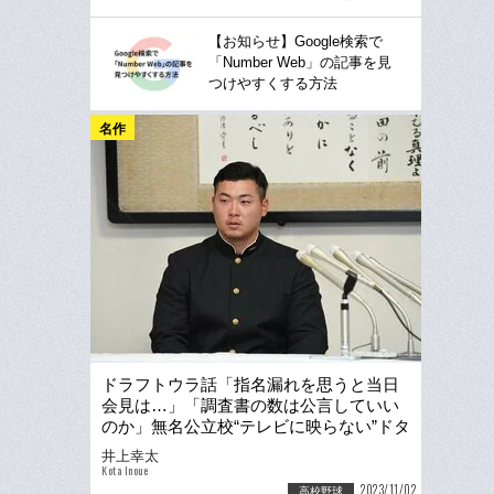
【お知らせ】Google検索で
「Number Web」の記事を見
つけやすくする方法
名作
ドラフトウラ話「指名漏れを思うと当日
会見は…」「調査書の数は公言していい
のか」無名公立校“テレビに映らない”ドタ
バタ現場《ヤクルト育成2位》
井上幸太
Kota Inoue
2023/11/02
高校野球