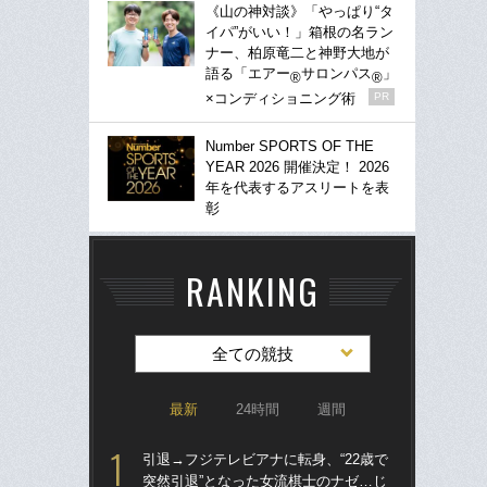
《山の神対談》「やっぱり“タ
イパ”がいい！」箱根の名ラン
ナー、柏原竜二と神野大地が
語る「エアー
サロンパス
」
®
®
×コンディショニング術
PR
Number SPORTS OF THE
YEAR 2026 開催決定！ 2026
年を代表するアスリートを表
彰
RANKING
全ての競技
最新
24時間
週間
引退→フジテレビアナに転身、“22歳で
「
突然引退”となった女流棋士のナゼ…じ
り