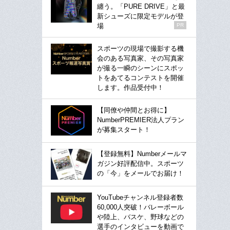
纏う。「PURE DRIVE」と最
新シューズに限定モデルが登
場
PR
スポーツの現場で撮影する機
会のある写真家、その写真家
が撮る一瞬のシーンにスポッ
トをあてるコンテストを開催
します。作品受付中！
【同僚や仲間とお得に】
NumberPREMIER法人プラン
が募集スタート！
【登録無料】Numberメールマ
ガジン好評配信中。スポーツ
の「今」をメールでお届け！
YouTubeチャンネル登録者数
60,000人突破！バレーボール
や陸上、バスケ、野球などの
選手のインタビューを動画で