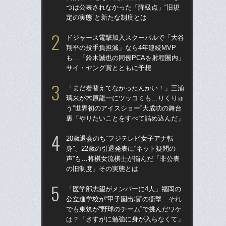
つは公表されなかった「降級点」“旧規
た“
定の実態”と新たな制度とは
「
ドジャース電撃加入スクーバルで「大谷
「
翔平の投手負担減」なら4年連続MVP
終わ
も…「鈴木誠也の同僚PCAを射程圏内」
つか
サイ・ヤング賞とともに予想
リ
「まだ着替えてなかったんかい！」三浦
「
璃来が木原龍一にツッコミも…りくりゅ
っ
う“世界初のアイスショー”大成功の舞台
王貞
裏「やりたいことをすべて詰め込んだ」
当
20歳退会のち“フジテレビ女子アナ転
ド
身”、22歳の引退発表に“ネット疑問の
翔平
声”も…将棋女流棋士が悩んだ「非公表
も…
の旧制度」その実態とは
サ
「医学部志望がメンバーに4人」福岡の
「
公立進学校が“甲子園出場”の衝撃…それ
璃
でも東筑が“野球のチーム”で挑んだワケ
う“
は？「さすがに勉強に身が入らなくて」
裏