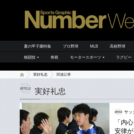
夏の甲子園特集
プロ野球
MLB
高校野球
格闘技
将棋
モータースポーツ
ラグビー
実好礼忠
関連記事
実好礼忠
サッ
「内心
安律が