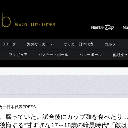
毎日6時・11時・17時更新
Jリーグ
海外サッカー
サッカー日本代表
ゴルフ
フィギュア
バスケットボール
バレーボール
他競技
カー日本代表PRESS
、腐っていた。試合後にカップ麺を食べたり
後悔する“甘すぎな17～18歳の暗黒時代”「敵