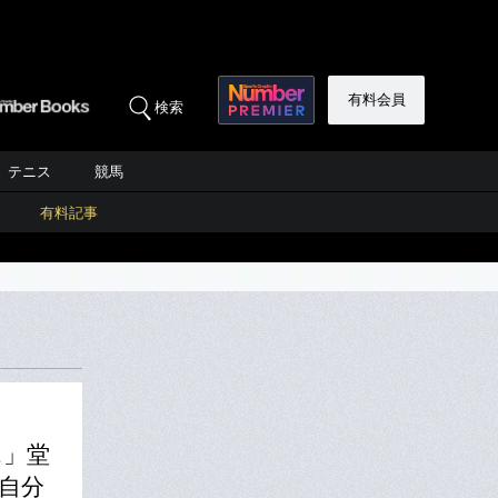
有料会員
検索
テニス
競馬
有料記事
…」堂
は自分