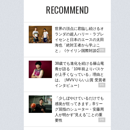
RECOMMEND
世界の頂点に君臨し続けるオ
ランダの超人ハリー・ラブレ
イセンと日本のエースの太田
海也「絶対王者から学ぶこ
と」《ケイリン国際対談②》
PR
38歳でも進化を続ける篠山竜
青が語る「10年前よりバスケ
が上手くなっている」理由と
は。［MVVりらいぶ賞 受賞者
インタビュー］
PR
「少しぼやけているだけでも
感覚が狂ってきます」Bリー
グ屈指のシューター・安藤周
人が明かす“見える”ことの重
要性
PR