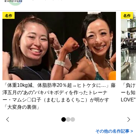
名作
名作
「体重10kg減、体脂肪率20％超→ヒトケタに…」藤
「負け
澤五月の“あの”バキバキボディを作ったトレーナ
ーも知
ー・マムシ〇口子（まむしまるくちこ）が明かす
LOV
「大変身の裏側」
その他の名作記事 >