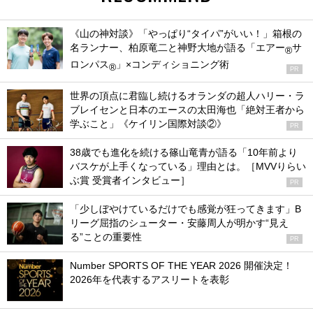
《山の神対談》「やっぱり“タイパ”がいい！」箱根の
名ランナー、柏原竜二と神野大地が語る「エアー
サ
®
ロンパス
」×コンディショニング術
®
PR
世界の頂点に君臨し続けるオランダの超人ハリー・ラ
ブレイセンと日本のエースの太田海也「絶対王者から
学ぶこと」《ケイリン国際対談②》
PR
38歳でも進化を続ける篠山竜青が語る「10年前より
バスケが上手くなっている」理由とは。［MVVりらい
ぶ賞 受賞者インタビュー］
PR
「少しぼやけているだけでも感覚が狂ってきます」B
リーグ屈指のシューター・安藤周人が明かす“見え
る”ことの重要性
PR
Number SPORTS OF THE YEAR 2026 開催決定！
2026年を代表するアスリートを表彰