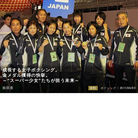
成長する女子ボクシング。
金メダル獲得の快挙。
～“スーパー少女”たちが担う未来～
2011/06/03
前田衷
有料
ボクシング