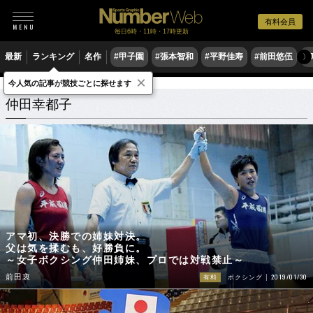
有料会員
毎日6時・11時・17時更新
最新
ランキング
名作
#甲子園
#張本智和
#平野佳寿
#前田悠伍
#
〉
×
今人気の記事が競技ごとに探せます
仲田幸都子
関連記事
仲田幸都子
アマ初、決勝での姉妹対決。
父は気を揉むも、好勝負に。
～女子ボクシング仲田姉妹、プロでは対戦禁止～
2019/01/30
前田衷
有料
ボクシング