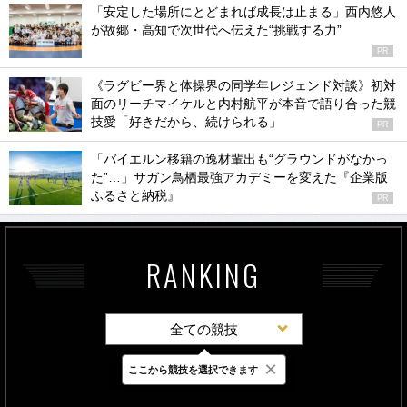
「安定した場所にとどまれば成長は止まる」西内悠人
が故郷・高知で次世代へ伝えた“挑戦する力”
PR
《ラグビー界と体操界の同学年レジェンド対談》初対
面のリーチマイケルと内村航平が本音で語り合った競
技愛「好きだから、続けられる」
PR
「バイエルン移籍の逸材輩出も“グラウンドがなかっ
た”…」サガン鳥栖最強アカデミーを変えた『企業版
ふるさと納税』
PR
RANKING
全ての競技
×
ここから競技を選択できます
最新
24時間
週間