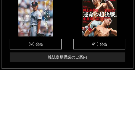
8/6
4/16
発売
発売
雑誌定期購読のご案内