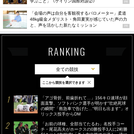
学ぶこと」《ケイリン国際対談②》
PR
「会場の声は自分を客観視するバロメーター」柔道
48kg級金メダリスト・角田夏実が感じていた声の力
と、声を活かした新たなミッション
PR
RANKING
全ての競技
×
ここから競技を選択できます
最新
24時間
週間
「アゴ骨折、前歯折れて…」156キロ速球が顔
面直撃、ソフトバンク選手が明かす“壮絶死球
の瞬間”「救急車で告げた…“明日も出ます”」オ
リックス投手からDM
「お前の球種、全部当てたるわ」名投手コー
チ・尾花高夫がホークスの0勝投手3人に2桁勝