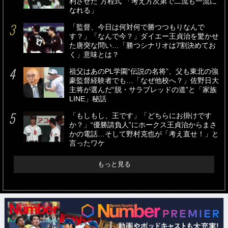
利させた“方程式”「考え方次第で二流も一流に
なれる」
「監督、今日は何対何で勝つつもりなんで
す？」「なんで今？」ダイエー王貞治を驚かせ
た唐突な問い…「勝つシナリオは7割決めてお
く」意味とは？
祖父はあのPL学園“伝説の名将”、父も東北の強
豪監督経験者でも…「なぜ他校へ？」佐野日大
主将が選んだ“脱・サラブレッドの道”と「家族
LINE」秘話
「もしもし、王です」「どちらにお掛けです
か？」“優勝請負人”にホークス王貞治からまさ
かの電話…そして野村克也が「考え直せ！」と
言ったワケ
もっと見る