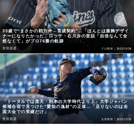
35歳で“まさかの戦力外→育成契約”…「ほんとは服飾デザイ
ナーになりたかった」ロッテ・石川歩の昔話「自信なんて全
然なくて」がプロ76勝の軌跡
安倍昌彦
2023/12/28
プロ野球
「トータルでは楽天・則本の大学時代より上」大学ジャパン
候補合宿で見つけた“愛知の逸材”の正体…「足りないのは全
国大会での実績だけ」
安倍昌彦
2023/12/10
大学野球