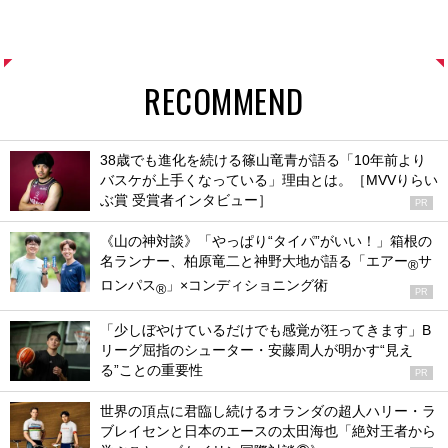
RECOMMEND
38歳でも進化を続ける篠山竜青が語る「10年前より
バスケが上手くなっている」理由とは。［MVVりらい
ぶ賞 受賞者インタビュー］
PR
《山の神対談》「やっぱり“タイパ”がいい！」箱根の
名ランナー、柏原竜二と神野大地が語る「エアー
サ
®
ロンパス
」×コンディショニング術
®
PR
「少しぼやけているだけでも感覚が狂ってきます」B
リーグ屈指のシューター・安藤周人が明かす“見え
る”ことの重要性
PR
世界の頂点に君臨し続けるオランダの超人ハリー・ラ
ブレイセンと日本のエースの太田海也「絶対王者から