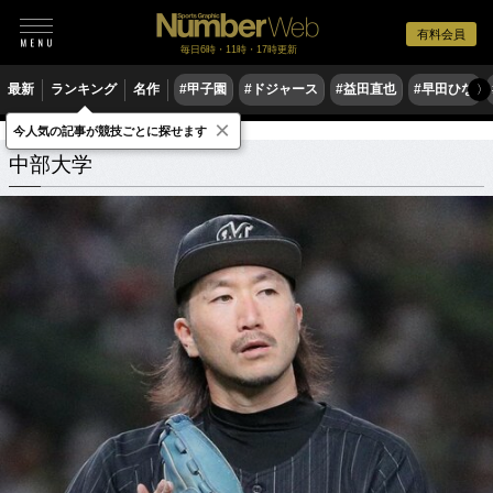
有料会員
毎日6時・11時・17時更新
最新
ランキング
名作
#甲子園
#ドジャース
#益田直也
#早田ひな
〉
×
今人気の記事が競技ごとに探せます
学校
愛知県
中部大学
関連記事
中部大学