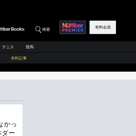
有料会員
検索
テニス
競馬
有料記事
なかっ
本ダー