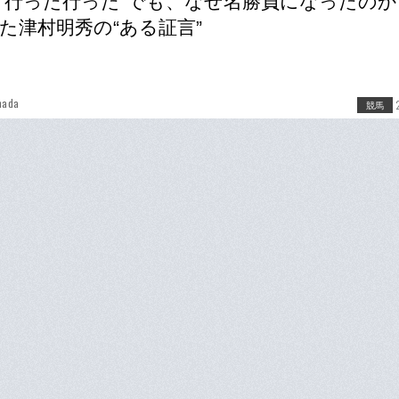
“行った行った”でも、なぜ名勝負になったのか
た津村明秀の“ある証言”
mada
競馬