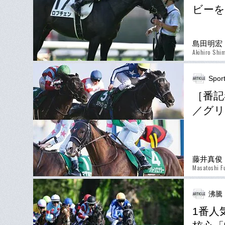
ビーを
島田明宏
Akihiro Shi
Spor
［番記
／グリ
藤井真俊
Masatoshi Fu
沸騰
1番人