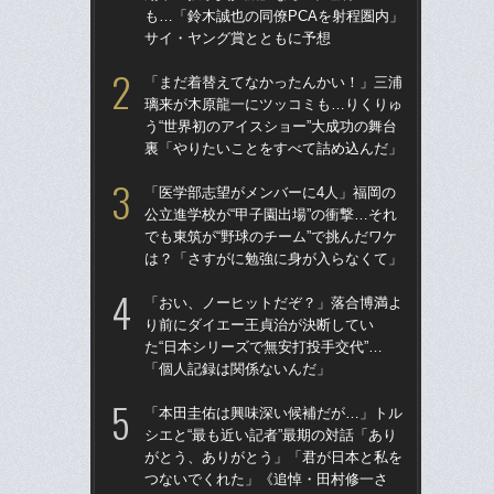
も…「鈴木誠也の同僚PCAを射程圏内」
た“
サイ・ヤング賞とともに予想
「
「まだ着替えてなかったんかい！」三浦
「
璃来が木原龍一にツッコミも…りくりゅ
終わ
う“世界初のアイスショー”大成功の舞台
つか
裏「やりたいことをすべて詰め込んだ」
リ
「医学部志望がメンバーに4人」福岡の
「
公立進学校が“甲子園出場”の衝撃…それ
っ
でも東筑が“野球のチーム”で挑んだワケ
王貞
は？「さすがに勉強に身が入らなくて」
当
「おい、ノーヒットだぞ？」落合博満よ
「ア
り前にダイエー王貞治が決断してい
球
た“日本シリーズで無安打投手交代”…
す“
「個人記録は関係ないんだ」
た…
らD
「本田圭佑は興味深い候補だが…」トル
シエと“最も近い記者”最期の対話「あり
「
がとう、ありがとう」「君が日本と私を
シエ
つないでくれた」《追悼・田村修一さ
が