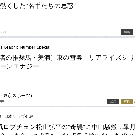
熱くした“名手たちの思惑”
mada
競馬
ts Graphic Number Special
者の推奨馬・美浦］東の雪辱 リアライズシ
ーンエナジー
（東京スポーツ）
jii
競馬
有料
！ 日本サラブ列島
気ロブチェン松山弘平の“奇襲”に中山騒然…皐