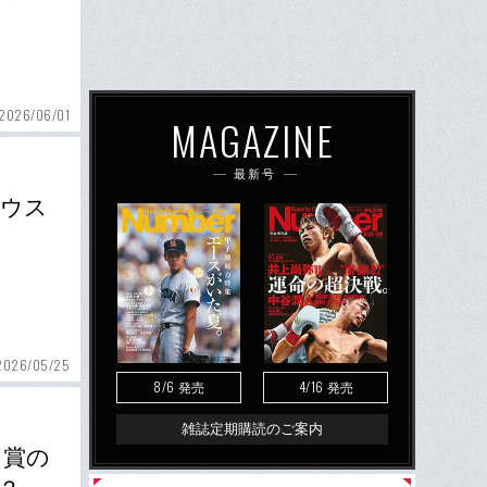
2026/06/01
MAGAZINE
最新号
リウス
2026/05/25
8/6
4/16
発売
発売
雑誌定期購読のご案内
月賞の