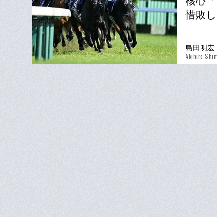
核心「
惜敗し
島田明宏
Akihiro Shi