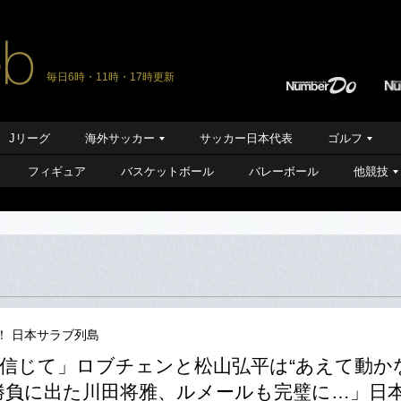
毎日6時・11時・17時更新
Jリーグ
海外サッカー
サッカー日本代表
ゴルフ
フィギュア
バスケットボール
バレーボール
他競技
！ 日本サラブ列島
信じて」ロブチェンと松山弘平は“あえて動か
勝負に出た川田将雅、ルメールも完璧に…」日