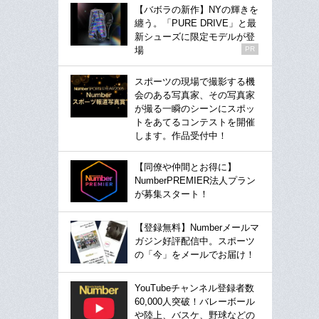
【バボラの新作】NYの輝きを
纏う。「PURE DRIVE」と最
新シューズに限定モデルが登
場
PR
スポーツの現場で撮影する機
会のある写真家、その写真家
が撮る一瞬のシーンにスポッ
トをあてるコンテストを開催
します。作品受付中！
【同僚や仲間とお得に】
NumberPREMIER法人プラン
が募集スタート！
【登録無料】Numberメールマ
ガジン好評配信中。スポーツ
の「今」をメールでお届け！
YouTubeチャンネル登録者数
60,000人突破！バレーボール
や陸上、バスケ、野球などの