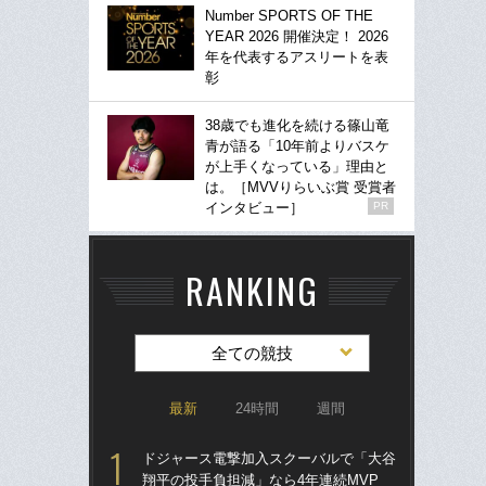
Number SPORTS OF THE
YEAR 2026 開催決定！ 2026
年を代表するアスリートを表
彰
38歳でも進化を続ける篠山竜
青が語る「10年前よりバスケ
が上手くなっている」理由と
は。［MVVりらいぶ賞 受賞者
インタビュー］
PR
RANKING
全ての競技
最新
24時間
週間
ドジャース電撃加入スクーバルで「大谷
「
翔平の投手負担減」なら4年連続MVP
り