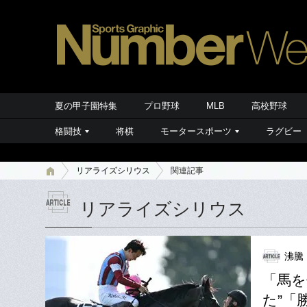
夏の甲子園特集
プロ野球
MLB
高校野球
格闘技
将棋
モータースポーツ
ラグビー
リアライズシリウス
関連記事
リアライズシリウス
沸騰
「馬を
た”「