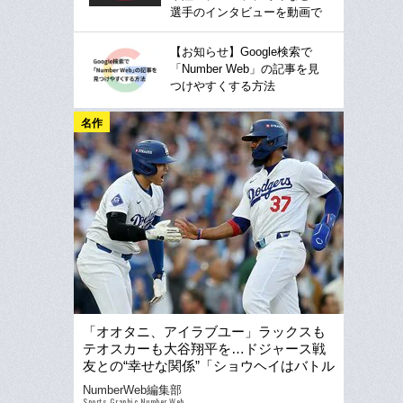
選手のインタビューを動画で
【お知らせ】Google検索で
「Number Web」の記事を見
つけやすくする方法
名作
「オオタニ、アイラブユー」ラックスも
テオスカーも大谷翔平を…ドジャース戦
友との“幸せな関係”「ショウヘイはバトル
して…何とかしたかった」
NumberWeb編集部
Sports Graphic Number Web