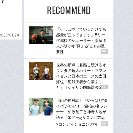
？」
RECOMMEND
「少しぼやけているだけでも
2026/04/20
感覚が狂ってきます」Bリー
グ屈指のシューター・安藤周
人が明かす“見える”ことの重
要性
PR
世界の頂点に君臨し続けるオ
ランダの超人ハリー・ラブレ
イセンと日本のエースの太田
海也「絶対王者から学ぶこ
と」《ケイリン国際対談②》
PR
《山の神対談》「やっぱり“タ
イパ”がいい！」箱根の名ラン
ナー、柏原竜二と神野大地が
語る「エアー
サロンパス
」
®
®
×コンディショニング術
PR