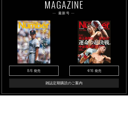
MAGAZINE
最新号
8/6
4/16
発売
発売
雑誌定期購読のご案内