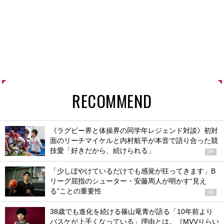
RECOMMEND
《ラグビー界と体操界の同学年レジェンド対談》初対
面のリーチマイケルと内村航平が本音で語り合った競
技愛「好きだから、続けられる」
PR
「少しぼやけているだけでも感覚が狂ってきます」B
リーグ屈指のシューター・安藤周人が明かす“見え
る”ことの重要性
PR
38歳でも進化を続ける篠山竜青が語る「10年前より
バスケが上手くなっている」理由とは。［MVVりらい