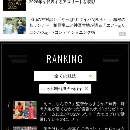
2026年を代表するアスリートを表彰
《山の神対談》「やっぱり“タイパ”がいい！」箱根の
名ランナー、柏原竜二と神野大地が語る「エアー
サ
®
ロンパス
」×コンディショニング術
®
PR
RANKING
全ての競技
×
ここから競技を選択できます
最新
24時間
週間
「えっ、なんで？」監督からまさかの宣告…鎌
田大地が勝てなかった“愛媛の天才”はなぜトッ
プチームに上がれなかった？「大地はプロで活
躍しているのに…と」
「聖光はレベルが高くて行けない」からのスタ