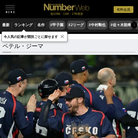
有料会員
毎日6時・11時・17時更新
最新
ランキング
名作
#甲子園
#Jリーグ
#中村剛也
#佐々木朗希
〉
×
今人気の記事が競技ごとに探せます
ペテル・ジーマ
関連記事
ペテル・ジーマ