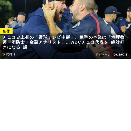
チェコ史上初の「野球テレビ中継」、選手の本業は「地理教
師・消防士・金融アナリスト」…WBCチェコ代表を“絶対好
きになる”話
水次祥子
2023/03/11
侍ジャパン