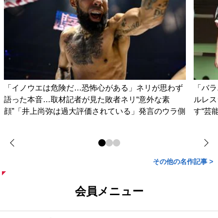
「イノウエは危険だ…恐怖心がある」ネリが思わず
「バラ
語った本音…取材記者が見た敗者ネリ“意外な素
ルレス
顔”「井上尚弥は過大評価されている」発言のウラ側
す“芸
その他の名作記事 >
会員メニュー