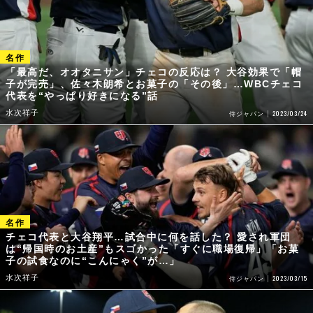
「最高だ、オオタニサン」チェコの反応は？ 大谷効果で「帽
子が完売」、佐々木朗希とお菓子の「その後」…WBCチェコ
代表を“やっぱり好きになる”話
水次祥子
2023/03/24
侍ジャパン
チェコ代表と大谷翔平…試合中に何を話した？ 愛され軍団
は“帰国時のお土産”もスゴかった「すぐに職場復帰」「お菓
子の試食なのに“こんにゃく”が…」
水次祥子
2023/03/15
侍ジャパン