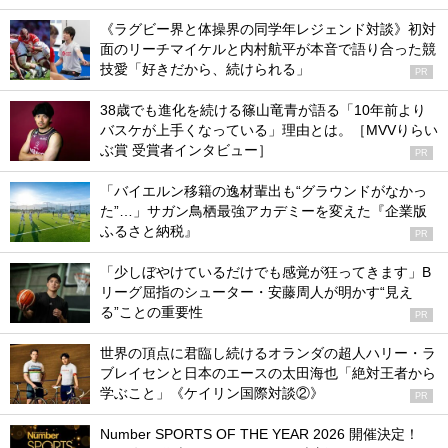
《ラグビー界と体操界の同学年レジェンド対談》初対
面のリーチマイケルと内村航平が本音で語り合った競
技愛「好きだから、続けられる」
PR
38歳でも進化を続ける篠山竜青が語る「10年前より
バスケが上手くなっている」理由とは。［MVVりらい
ぶ賞 受賞者インタビュー］
PR
「バイエルン移籍の逸材輩出も“グラウンドがなかっ
た”…」サガン鳥栖最強アカデミーを変えた『企業版
ふるさと納税』
PR
「少しぼやけているだけでも感覚が狂ってきます」B
リーグ屈指のシューター・安藤周人が明かす“見え
る”ことの重要性
PR
世界の頂点に君臨し続けるオランダの超人ハリー・ラ
ブレイセンと日本のエースの太田海也「絶対王者から
学ぶこと」《ケイリン国際対談②》
PR
Number SPORTS OF THE YEAR 2026 開催決定！