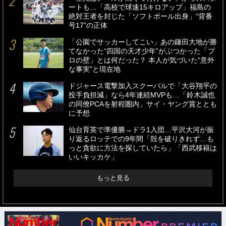
ートも…「高校で球速15キロアップ」福島の
絶対王者を封じた「ソフトボール出身」“背番
号17”の正体
「公園でサッカーしてこい」あの鎌田大地が勝
てなかった“四国の天才少年”がぶつかった「プ
ロの壁」とは何だった？ 本人が気づいた“意外
な事実”と現在地
ドジャース電撃加入スクーバルで「大谷翔平の
投手負担減」なら4年連続MVPも…「鈴木誠也
の同僚PCAを射程圏内」サイ・ヤング賞ととも
に予想
仙台育英で準優勝→ドラ1入団…平沢大河が振
り返るロッテでの9年間「殻を破りきれず…も
っと貪欲に方法を探していたら」「西武移籍は
いいキッカケ」
もっと見る