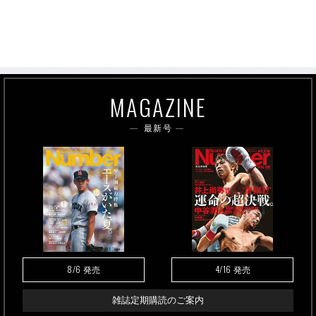
MAGAZINE
最新号
8/6
4/16
発売
発売
雑誌定期購読のご案内