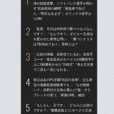
球が顔面直撃、ソフトバンク選手が明か
権
す“壮絶死球の瞬間”「救急車で告げ
に
た…“明日も出ます”」オリックス投手か
「
らDM
「ア
「監督、今日は何対何で勝つつもりなん
球
です？」「なんで今？」ダイエー王貞治
す“
を驚かせた唐突な問い…「勝つシナリオ
た…
は7割決めておく」意味とは？
らD
「お前の球種、全部当てたるわ」名投手
「
コーチ・尾花高夫がホークスの0勝投手3
の“
人に2桁勝利させた“方程式”「考え方次第
太
で二流も一流になれる」
ャ
け
祖父はあのPL学園“伝説の名将”、父も東
北の強豪監督経験者でも…「なぜ他校
「
へ？」佐野日大主将が選んだ“脱・サラ
で
ブレッドの道”と「家族LINE」秘話
を
は
「もしもし、王です」「どちらにお掛け
ですか？」“優勝請負人”にホークス王貞
「