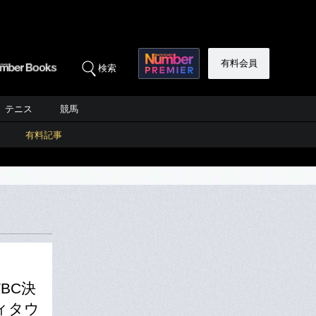
有料会員
検索
テニス
競馬
有料記事
BC決
ィタウ