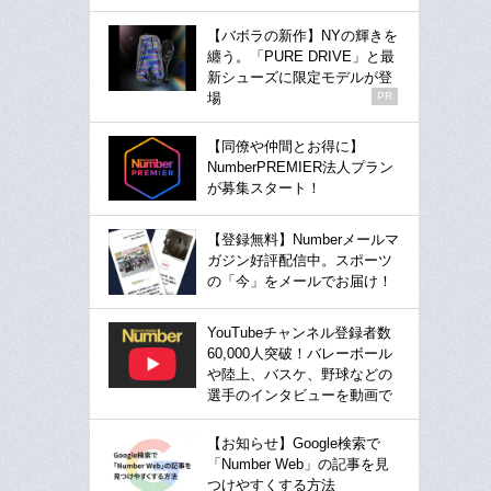
【バボラの新作】NYの輝きを
纏う。「PURE DRIVE」と最
新シューズに限定モデルが登
場
PR
【同僚や仲間とお得に】
NumberPREMIER法人プラン
が募集スタート！
【登録無料】Numberメールマ
ガジン好評配信中。スポーツ
の「今」をメールでお届け！
YouTubeチャンネル登録者数
60,000人突破！バレーボール
や陸上、バスケ、野球などの
選手のインタビューを動画で
【お知らせ】Google検索で
「Number Web」の記事を見
つけやすくする方法