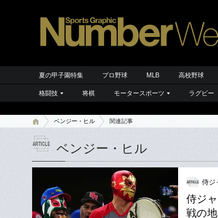
夏の甲子園特集
プロ野球
MLB
高校野球
格闘技
将棋
モータースポーツ
ラグビー
ベンジー・ヒル
関連記事
ベンジー・ヒル
侍ジ
侍ジャ
戦の地