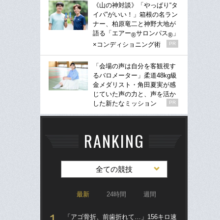
《山の神対談》「やっぱり“タ
イパ”がいい！」箱根の名ラン
ナー、柏原竜二と神野大地が
語る「エアー
サロンパス
」
®
®
×コンディショニング術
PR
「会場の声は自分を客観視す
るバロメーター」柔道48kg級
金メダリスト・角田夏実が感
じていた声の力と、声を活か
した新たなミッション
PR
RANKING
全ての競技
最新
24時間
週間
「アゴ骨折、前歯折れて…」156キロ速
ブ