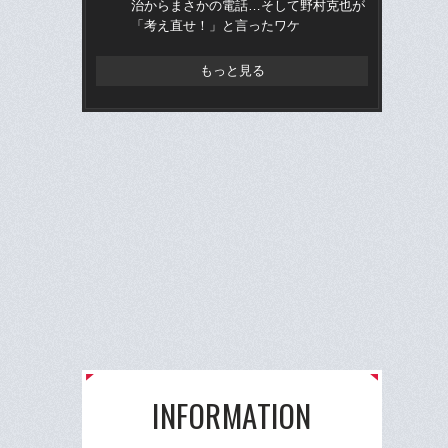
治からまさかの電話…そして野村克也が
りゅ
「考え直せ！」と言ったワケ
的
ち破
もっと見る
INFORMATION