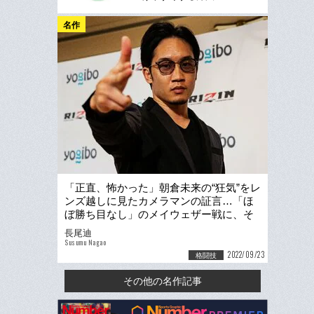
名作
「正直、怖かった」朝倉未来の“狂気”をレ
ンズ越しに見たカメラマンの証言…「ほ
ぼ勝ち目なし」のメイウェザー戦に、そ
れでも期待する理由
長尾迪
Susumu Nagao
2022/09/23
格闘技
その他の名作記事