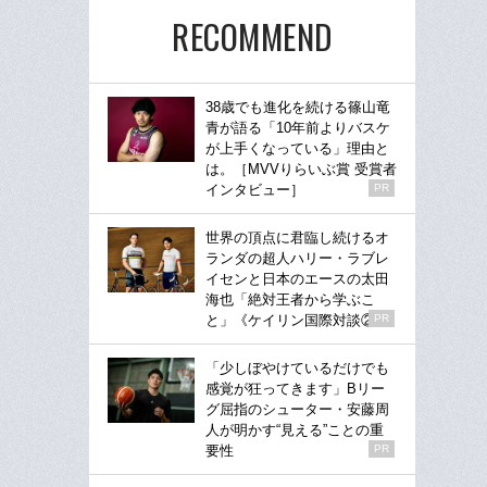
RECOMMEND
38歳でも進化を続ける篠山竜
青が語る「10年前よりバスケ
が上手くなっている」理由と
は。［MVVりらいぶ賞 受賞者
インタビュー］
PR
世界の頂点に君臨し続けるオ
ランダの超人ハリー・ラブレ
イセンと日本のエースの太田
海也「絶対王者から学ぶこ
と」《ケイリン国際対談②》
PR
「少しぼやけているだけでも
感覚が狂ってきます」Bリー
グ屈指のシューター・安藤周
人が明かす“見える”ことの重
要性
PR