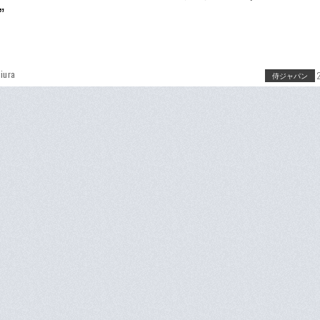
”
iura
侍ジャパン