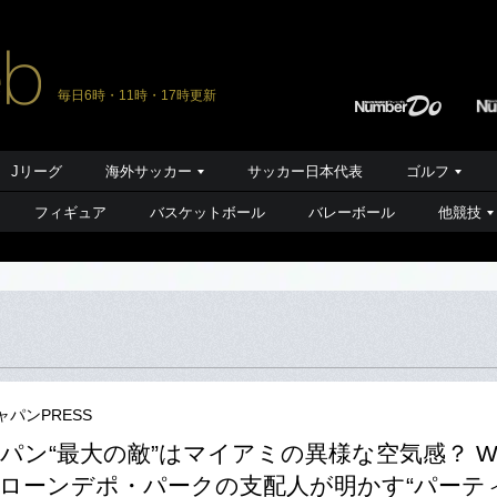
毎日6時・11時・17時更新
Jリーグ
海外サッカー
サッカー日本代表
ゴルフ
フィギュア
バスケットボール
バレーボール
他競技
ャパンPRESS
パン“最大の敵”はマイアミの異様な空気感？ W
ローンデポ・パークの支配人が明かす“パーテ