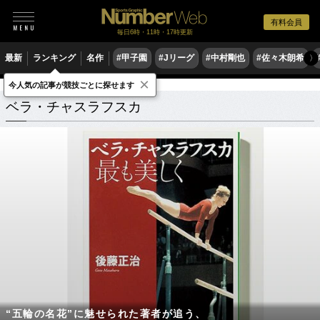
有料会員
毎日6時・11時・17時更新
最新
ランキング
名作
#甲子園
#Jリーグ
#中村剛也
#佐々木朗希
〉
×
今人気の記事が競技ごとに探せます
ベラ・チャスラフスカ
関連記事
ベラ・チャスラフスカ
“五輪の名花”に魅せられた著者が追う、