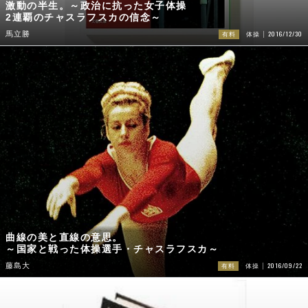
激動の半生。～政治に抗った女子体操
2連覇のチャスラフスカの信念～
2016/12/30
馬立勝
有料
体操
曲線の美と直線の意思。
～国家と戦った体操選手・チャスラフスカ～
2016/09/22
藤島大
有料
体操