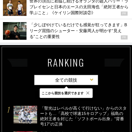
世界の頂点に君臨し続けるオランダの超人ハリー・ラ
ブレイセンと日本のエースの太田海也「絶対王者から
学ぶこと」《ケイリン国際対談②》
PR
「少しぼやけているだけでも感覚が狂ってきます」B
リーグ屈指のシューター・安藤周人が明かす“見え
る”ことの重要性
PR
RANKING
全ての競技
×
ここから競技を選択できます
最新
24時間
週間
「聖光はレベルが高くて行けない」からのスタ
ートも…「高校で球速15キロアップ」福島の
絶対王者を封じた「ソフトボール出身」“背番
号17”の正体