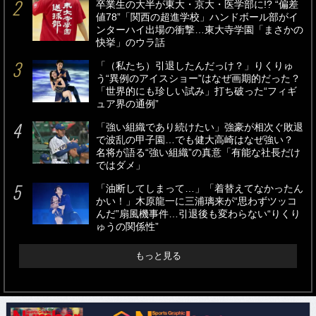
卒業生の大半が東大・京大・医学部に!? “偏差
値78”「関西の超進学校」ハンドボール部がイ
ンターハイ出場の衝撃…東大寺学園「まさかの
快挙」のウラ話
「（私たち）引退したんだっけ？」りくりゅ
う“異例のアイスショー”はなぜ画期的だった？
「世界的にも珍しい試み」打ち破った“フィギ
ュア界の通例”
「強い組織であり続けたい」強豪が相次ぐ敗退
で波乱の甲子園…でも健大高崎はなぜ強い？
名将が語る“強い組織”の真意「有能な社長だけ
ではダメ」
「油断してしまって…」「着替えてなかったん
かい！」木原龍一に三浦璃来が“思わずツッコ
んだ”扇風機事件…引退後も変わらない“りくり
ゅうの関係性”
もっと見る