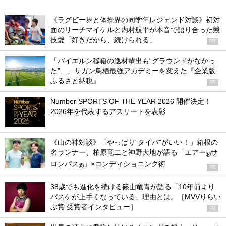
《ラグビー界と体操界の同学年レジェンド対談》初対
面のリーチマイケルと内村航平が本音で語り合った競
技愛「好きだから、続けられる」
PR
「バイエルン移籍の逸材輩出も“グラウンドがなかっ
た”…」サガン鳥栖最強アカデミーを変えた『企業版
ふるさと納税』
PR
Number SPORTS OF THE YEAR 2026 開催決定！
2026年を代表するアスリートを表彰
《山の神対談》「やっぱり“タイパ”がいい！」箱根の
名ランナー、柏原竜二と神野大地が語る「エアー
サ
®
ロンパス
」×コンディショニング術
®
PR
38歳でも進化を続ける篠山竜青が語る「10年前より
バスケが上手くなっている」理由とは。［MVVりらい
ぶ賞 受賞者インタビュー］
PR