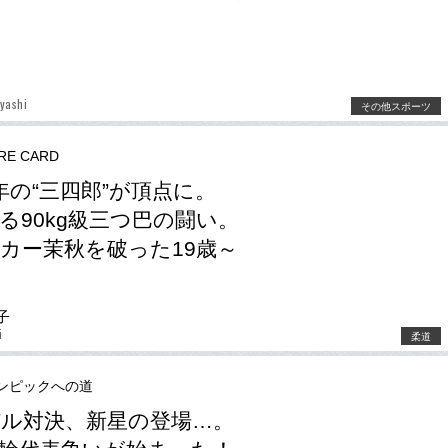
yashi
その他スポーツ
RE CARD
年の“三四郎”が頂点に。
る90kg級三つ巴の闘い。
カー茉秋を破った19歳～
子
i
柔道
ンピックへの道
ル対決、新星の登場…。