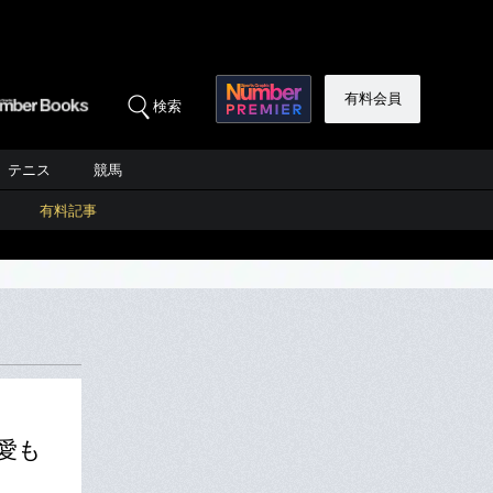
有料会員
検索
テニス
競馬
有料記事
愛も