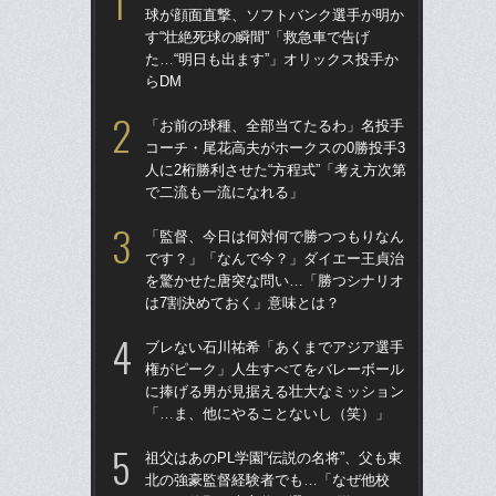
球が顔面直撃、ソフトバンク選手が明か
球
す“壮絶死球の瞬間”「救急車で告げ
す“
た…“明日も出ます”」オリックス投手か
た…
らDM
らD
「お前の球種、全部当てたるわ」名投手
「
コーチ・尾花高夫がホークスの0勝投手3
で
人に2桁勝利させた“方程式”「考え方次第
を
で二流も一流になれる」
は
「監督、今日は何対何で勝つつもりなん
「
です？」「なんで今？」ダイエー王貞治
コー
を驚かせた唐突な問い…「勝つシナリオ
人に
は7割決めておく」意味とは？
で
ブレない石川祐希「あくまでアジア選手
祖父
権がピーク」人生すべてをバレーボール
北
に捧げる男が見据える壮大なミッション
へ？
「…ま、他にやることないし（笑）」
ブレ
祖父はあのPL学園“伝説の名将”、父も東
「
北の強豪監督経験者でも…「なぜ他校
です