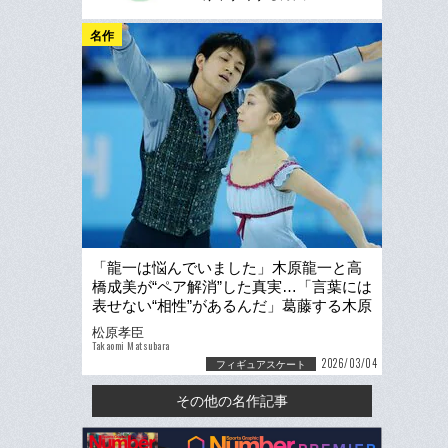
名作
「龍一は悩んでいました」木原龍一と高
橋成美が“ペア解消”した真実…「言葉には
表せない“相性”があるんだ」葛藤する木原
が三浦璃来と出会った日
松原孝臣
Takaomi Matsubara
2026/03/04
フィギュアスケート
その他の名作記事