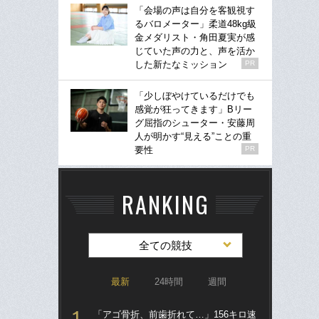
「会場の声は自分を客観視す
るバロメーター」柔道48kg級
金メダリスト・角田夏実が感
じていた声の力と、声を活か
した新たなミッション
PR
「少しぼやけているだけでも
感覚が狂ってきます」Bリー
グ屈指のシューター・安藤周
人が明かす“見える”ことの重
要性
PR
RANKING
全ての競技
最新
24時間
週間
「アゴ骨折、前歯折れて…」156キロ速
「ア