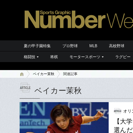
夏の甲子園特集
プロ野球
MLB
高校野球
格闘技
将棋
モータースポーツ
ラグビー
ベイカー茉秋
関連記事
ベイカー茉秋
オリ
【大学
選んだ