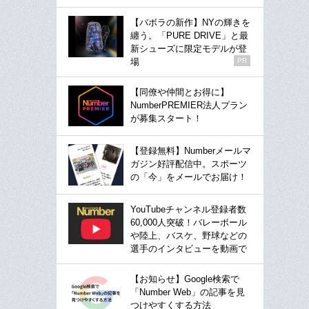
【バボラの新作】NYの輝きを
纏う。「PURE DRIVE」と最
新シューズに限定モデルが登
場
PR
【同僚や仲間とお得に】
NumberPREMIER法人プラン
が募集スタート！
【登録無料】Numberメールマ
ガジン好評配信中。スポーツ
の「今」をメールでお届け！
YouTubeチャンネル登録者数
60,000人突破！バレーボール
や陸上、バスケ、野球などの
選手のインタビューを動画で
【お知らせ】Google検索で
「Number Web」の記事を見
つけやすくする方法