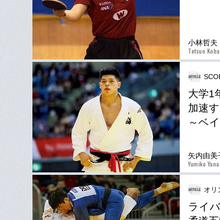
小林哲夫
Tetsuo Koba
SCO
大学1
加速す
～ベイ
矢内由美
Yumiko Yana
オリ
ライバ