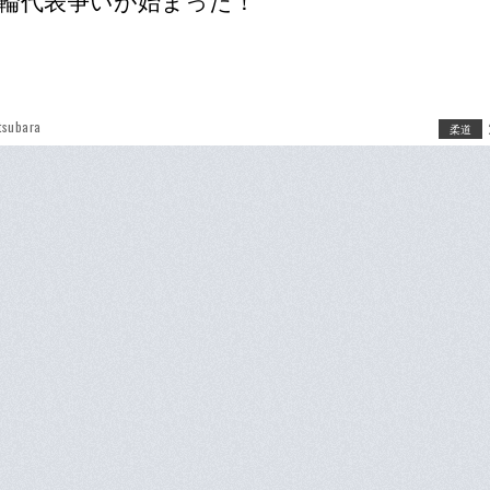
輪代表争いが始まった！
tsubara
柔道