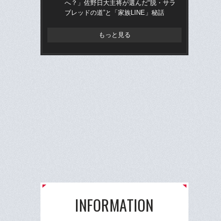
へ？」佐野日大主将が選んだ“脱・サラ
治
ブレッドの道”と「家族LINE」秘話
「
もっと見る
INFORMATION