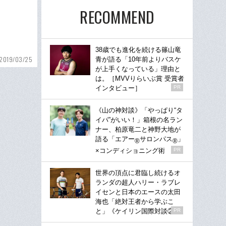
RECOMMEND
38歳でも進化を続ける篠山竜
2019/03/25
青が語る「10年前よりバスケ
が上手くなっている」理由と
は。［MVVりらいぶ賞 受賞者
インタビュー］
PR
《山の神対談》「やっぱり“タ
イパ”がいい！」箱根の名ラン
ナー、柏原竜二と神野大地が
語る「エアー
サロンパス
」
®
®
×コンディショニング術
PR
世界の頂点に君臨し続けるオ
ランダの超人ハリー・ラブレ
イセンと日本のエースの太田
海也「絶対王者から学ぶこ
と」《ケイリン国際対談②》
PR