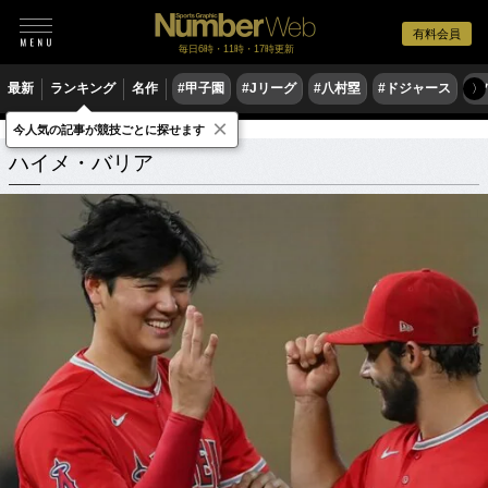
有料会員
毎日6時・11時・17時更新
最新
ランキング
名作
#甲子園
#Jリーグ
#八村塁
#ドジャース
#
〉
×
今人気の記事が競技ごとに探せます
ハイメ・バリア
関連記事
ハイメ・バリア