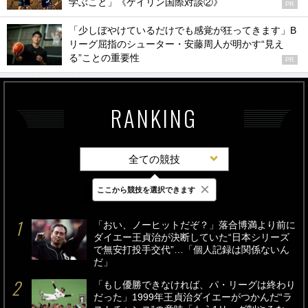
学ぶこと」《ケイリン国際対談②》
PR
「少しぼやけているだけでも感覚が狂ってきます」B
リーグ屈指のシューター・安藤周人が明かす“見え
る”ことの重要性
PR
RANKING
全ての競技
×
ここから競技を選択できます
最新
24時間
週間
「おい、ノーヒットだぞ？」落合博満より前に
ダイエー王貞治が決断していた“日本シリーズ
で無安打投手交代”…「個人記録は関係ないん
だ」
「もし優勝できなければ、パ・リーグは終わり
だった」1999年王貞治ダイエーがつかんだ“ラ