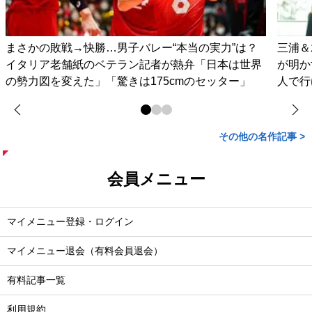
まさかの敗戦→快勝…男子バレー“本当の実力”は？
三浦＆
イタリア老舗紙のベテラン記者が熱弁「日本は世界
が明か
の勢力図を変えた」「驚きは175cmのセッター」
人で行
その他の名作記事 >
会員メニュー
マイメニュー登録・ログイン
マイメニュー退会（有料会員退会）
有料記事一覧
利用規約