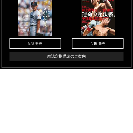
8/6
4/16
発売
発売
雑誌定期購読のご案内