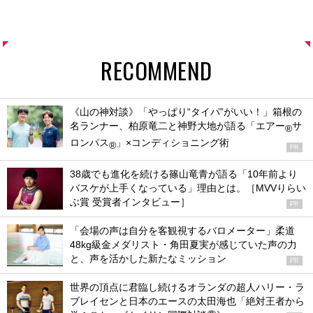
RECOMMEND
《山の神対談》「やっぱり“タイパ”がいい！」箱根の
名ランナー、柏原竜二と神野大地が語る「エアー
サ
®
ロンパス
」×コンディショニング術
®
PR
38歳でも進化を続ける篠山竜青が語る「10年前より
バスケが上手くなっている」理由とは。［MVVりらい
ぶ賞 受賞者インタビュー］
PR
「会場の声は自分を客観視するバロメーター」柔道
48kg級金メダリスト・角田夏実が感じていた声の力
と、声を活かした新たなミッション
PR
世界の頂点に君臨し続けるオランダの超人ハリー・ラ
ブレイセンと日本のエースの太田海也「絶対王者から