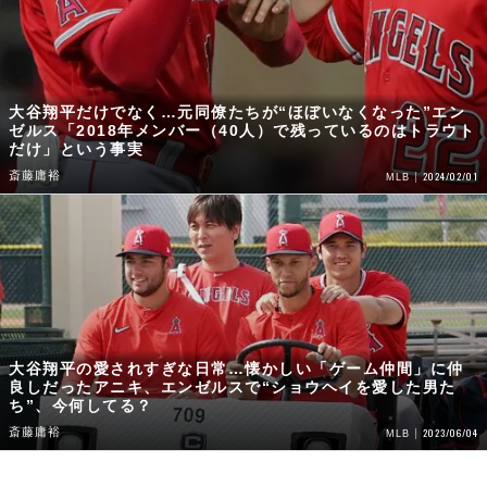
大谷翔平だけでなく…元同僚たちが“ほぼいなくなった”エン
ゼルス「2018年メンバー（40人）で残っているのはトラウト
だけ」という事実
斎藤庸裕
2024/02/01
MLB
大谷翔平の愛されすぎな日常…懐かしい「ゲーム仲間」に仲
良しだったアニキ、エンゼルスで“ショウヘイを愛した男た
ち”、今何してる？
斎藤庸裕
2023/06/04
MLB