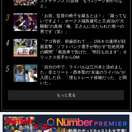
ストチャンス”の意味「もう1リーグ制やろな、
と」
「お前、監督の椅子を蹴るとは！」「蹴ってな
いですよ！」ホークス城島健司と王貞治の“大
騒動”の真相「俺、王さんに当たられた唯一の
男です（笑）」
「アゴ骨折、前歯折れて…」156キロ速球が顔
面直撃、ソフトバンク選手が明かす“壮絶死球
の瞬間”「救急車で告げた…“明日も出ます”」オ
リックス投手からDM
「自分の中で、ライバルは江川卓と決めまし
た」非エリート・西本聖の“永遠のライバル”が
入団した日…「僕もトレード候補だった、と聞
いた」
もっと見る