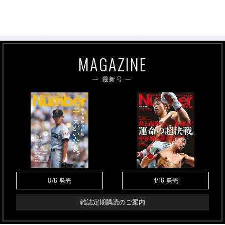
MAGAZINE
最新号
8/6
4/16
発売
発売
雑誌定期購読のご案内