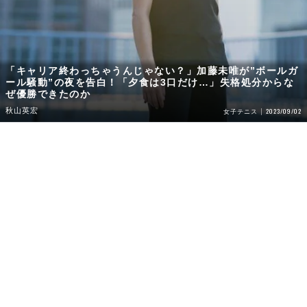
「キャリア終わっちゃうんじゃない？」加藤未唯が”ボールガ
ール騒動”の夜を告白！「夕食は3口だけ…」失格処分からな
ぜ優勝できたのか
秋山英宏
2023/09/02
女子テニス