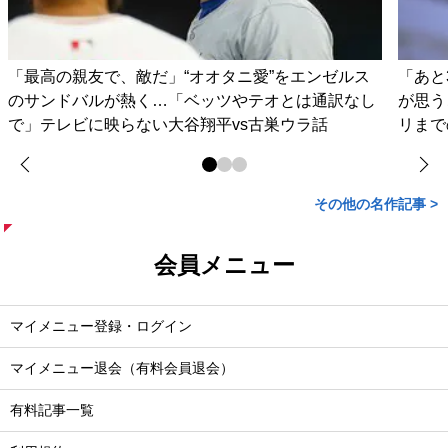
「最高の親友で、敵だ」“オオタニ愛”をエンゼルス
「あと
のサンドバルが熱く…「ベッツやテオとは通訳なし
が思う
で」テレビに映らない大谷翔平vs古巣ウラ話
リまで
その他の名作記事 >
会員メニュー
マイメニュー登録・ログイン
マイメニュー退会（有料会員退会）
有料記事一覧