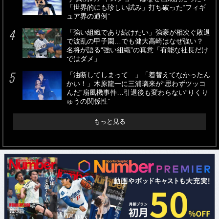
「世界的にも珍しい試み」打ち破った“フィギ
ュア界の通例”
「強い組織であり続けたい」強豪が相次ぐ敗退
で波乱の甲子園…でも健大高崎はなぜ強い？
名将が語る“強い組織”の真意「有能な社長だけ
ではダメ」
「油断してしまって…」「着替えてなかったん
かい！」木原龍一に三浦璃来が“思わずツッコ
んだ”扇風機事件…引退後も変わらない“りくり
ゅうの関係性”
もっと見る