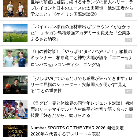
世界の頂点に君臨し続けるオランダの超人ハリー・ラ
ブレイセンと日本のエースの太田海也「絶対王者から
学ぶこと」《ケイリン国際対談②》
PR
「バイエルン移籍の逸材輩出も“グラウンドがなかっ
た”…」サガン鳥栖最強アカデミーを変えた『企業版
ふるさと納税』
PR
《山の神対談》「やっぱり“タイパ”がいい！」箱根の
名ランナー、柏原竜二と神野大地が語る「エアー
サ
®
ロンパス
」×コンディショニング術
®
PR
「少しぼやけているだけでも感覚が狂ってきます」B
リーグ屈指のシューター・安藤周人が明かす“見え
る”ことの重要性
PR
《ラグビー界と体操界の同学年レジェンド対談》初対
面のリーチマイケルと内村航平が本音で語り合った競
技愛「好きだから、続けられる」
PR
Number SPORTS OF THE YEAR 2026 開催決定！
2026年を代表するアスリートを表彰