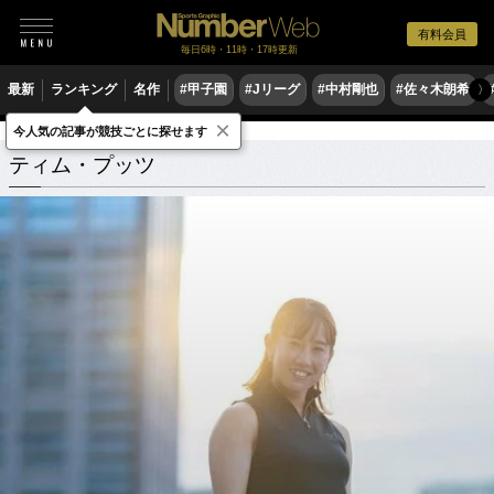
有料会員
毎日6時・11時・17時更新
最新
ランキング
名作
#甲子園
#Jリーグ
#中村剛也
#佐々木朗希
〉
×
今人気の記事が競技ごとに探せます
ティム・プッツ
関連記事
ティム・プッツ