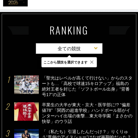
RANKING
全ての競技
×
ここから競技を選択できます
最新
24時間
週間
「聖光はレベルが高くて行けない」からのスタ
ートも…「高校で球速15キロアップ」福島の
絶対王者を封じた「ソフトボール出身」“背番
号17”の正体
卒業生の大半が東大・京大・医学部に!? “偏差
値78”「関西の超進学校」ハンドボール部がイ
ンターハイ出場の衝撃…東大寺学園「まさかの
快挙」のウラ話
「（私たち）引退したんだっけ？」りくりゅ
う“異例のアイスショー”はなぜ画期的だった？