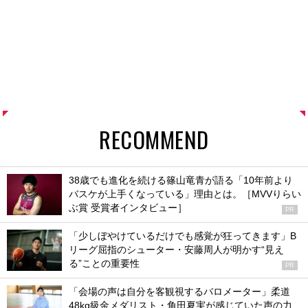
RECOMMEND
38歳でも進化を続ける篠山竜青が語る「10年前より
バスケが上手くなっている」理由とは。［MVVりらい
ぶ賞 受賞者インタビュー］
PR
「少しぼやけているだけでも感覚が狂ってきます」B
リーグ屈指のシューター・安藤周人が明かす“見え
る”ことの重要性
PR
「会場の声は自分を客観視するバロメーター」柔道
48kg級金メダリスト・角田夏実が感じていた声の力