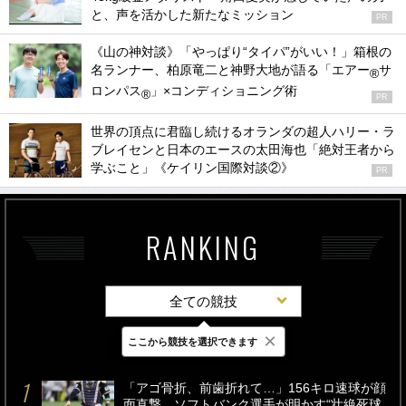
と、声を活かした新たなミッション
PR
《山の神対談》「やっぱり“タイパ”がいい！」箱根の
名ランナー、柏原竜二と神野大地が語る「エアー
サ
®
ロンパス
」×コンディショニング術
®
PR
世界の頂点に君臨し続けるオランダの超人ハリー・ラ
ブレイセンと日本のエースの太田海也「絶対王者から
学ぶこと」《ケイリン国際対談②》
PR
RANKING
全ての競技
×
ここから競技を選択できます
最新
24時間
週間
「アゴ骨折、前歯折れて…」156キロ速球が顔
面直撃、ソフトバンク選手が明かす“壮絶死球