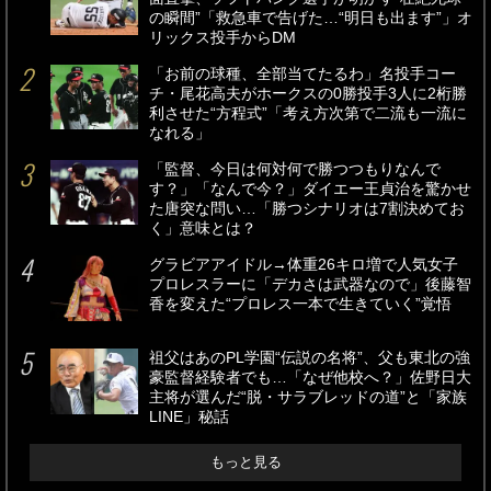
の瞬間”「救急車で告げた…“明日も出ます”」オ
リックス投手からDM
「お前の球種、全部当てたるわ」名投手コー
チ・尾花高夫がホークスの0勝投手3人に2桁勝
利させた“方程式”「考え方次第で二流も一流に
なれる」
「監督、今日は何対何で勝つつもりなんで
す？」「なんで今？」ダイエー王貞治を驚かせ
た唐突な問い…「勝つシナリオは7割決めてお
く」意味とは？
グラビアアイドル→体重26キロ増で人気女子
プロレスラーに「デカさは武器なので」後藤智
香を変えた“プロレス一本で生きていく”覚悟
祖父はあのPL学園“伝説の名将”、父も東北の強
豪監督経験者でも…「なぜ他校へ？」佐野日大
主将が選んだ“脱・サラブレッドの道”と「家族
LINE」秘話
もっと見る