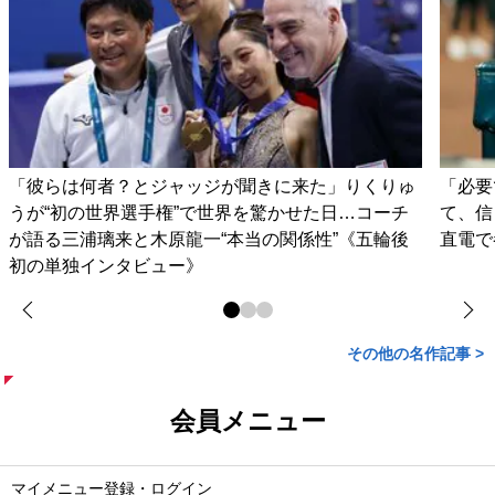
「彼らは何者？とジャッジが聞きに来た」りくりゅ
「必要
うが“初の世界選手権”で世界を驚かせた日…コーチ
て、信
が語る三浦璃来と木原龍一“本当の関係性”《五輪後
直電で
初の単独インタビュー》
その他の名作記事 >
会員メニュー
マイメニュー登録・ログイン