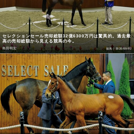
セレクションセール売却総額32億6300万円は驚異的。過去最
高の売却総額から見える競馬の今。
島田明宏
2020/09/02
競馬