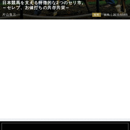
日本競馬を支える特徴的な2つのセリ市。
～セレブ、お値打ちの共存共栄～
2015/07/05
片山良三
有料
競馬