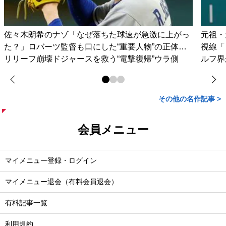
佐々木朗希のナゾ「なぜ落ちた球速が急激に上がっ
元祖・
た？」ロバーツ監督も口にした“重要人物”の正体…
視線「
リリーフ崩壊ドジャースを救う“電撃復帰”ウラ側
ルフ界
その他の名作記事 >
会員メニュー
マイメニュー登録・ログイン
マイメニュー退会（有料会員退会）
有料記事一覧
利用規約