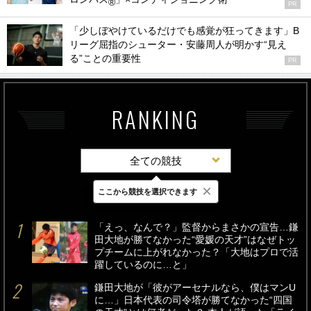
®
PR
「少しぼやけているだけでも感覚が狂ってきます」B
リーグ屈指のシューター・安藤周人が明かす“見え
る”ことの重要性
PR
RANKING
全ての競技
×
ここから競技を選択できます
最新
24時間
週間
「えっ、なんで？」監督からまさかの宣告…鎌
田大地が勝てなかった“愛媛の天才”はなぜトッ
プチームに上がれなかった？「大地はプロで活
躍しているのに…と」
鎌田大地が「彼がアーセナルなら、僕はマンU
に…」日本代表の司令塔が勝てなかった“四国