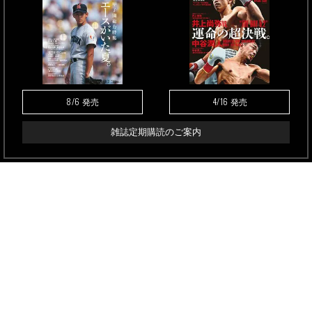
8/6
4/16
発売
発売
雑誌定期購読のご案内