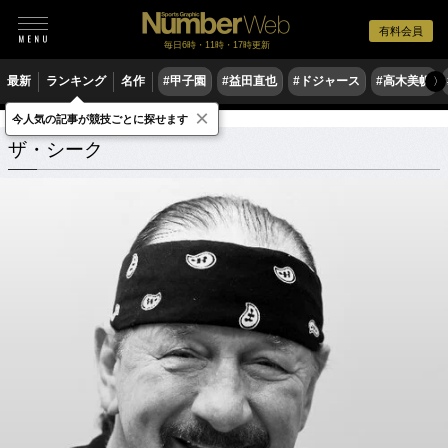
有料会員
毎日6時・11時・17時更新
最新
ランキング
名作
#甲子園
#益田直也
#ドジャース
#高木美帆
〉
×
今人気の記事が競技ごとに探せます
ザ・シーク
関連記事
ザ・シーク