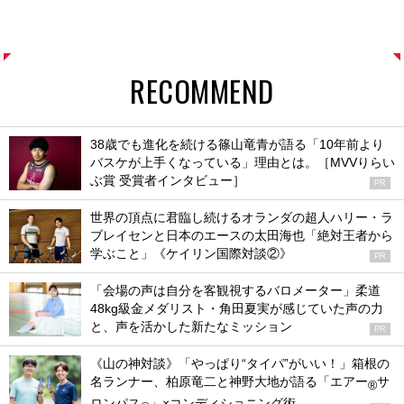
RECOMMEND
38歳でも進化を続ける篠山竜青が語る「10年前より
バスケが上手くなっている」理由とは。［MVVりらい
ぶ賞 受賞者インタビュー］
PR
世界の頂点に君臨し続けるオランダの超人ハリー・ラ
ブレイセンと日本のエースの太田海也「絶対王者から
学ぶこと」《ケイリン国際対談②》
PR
「会場の声は自分を客観視するバロメーター」柔道
48kg級金メダリスト・角田夏実が感じていた声の力
と、声を活かした新たなミッション
PR
《山の神対談》「やっぱり“タイパ”がいい！」箱根の
名ランナー、柏原竜二と神野大地が語る「エアー
サ
®
ロンパス
」×コンディショニング術