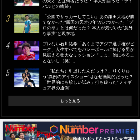
の天才”とは何者だった？ 本人が語った「ライ
バルとの軌跡」
「公園でサッカーしてこい」あの鎌田大地が勝
てなかった“四国の天才少年”がぶつかった「プ
ロの壁」とは何だった？ 本人が気づいた“意外
な事実”と現在地
ブレない石川祐希「あくまでアジア選手権がピ
ーク」人生すべてをバレーボールに捧げる男が
見据える壮大なミッション「…ま、他にやるこ
とないし（笑）」
「（私たち）引退したんだっけ？」りくりゅ
う“異例のアイスショー”はなぜ画期的だった？
「世界的にも珍しい試み」打ち破った“フィギ
ュア界の通例”
もっと見る