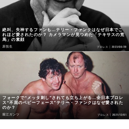
絶叫、失神するファンも…テリー・ファンクはなぜ日本でこ
れほど愛されたのか？ カメラマンが見つめた「テキサスの荒
馬」の素顔
原悦生
2023/08/29
プロレス
フォークで“メッタ刺し”されても立ち上がる…全日本プロレ
ス“不屈のベビーフェース”テリー・ファンクはなぜ愛された
のか？
堀江ガンツ
2021/12/01
プロレス